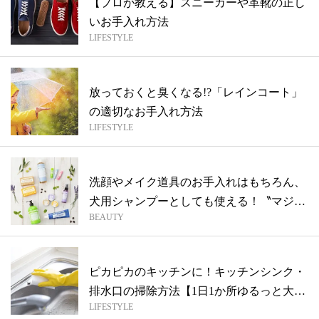
【プロが教える】スニーカーや革靴の正し
いお手入れ方法
LIFESTYLE
放っておくと臭くなる!?「レインコート」
の適切なお手入れ方法
LIFESTYLE
洗顔やメイク道具のお手入れはもちろん、
犬用シャンプーとしても使える！〝マジッ
BEAUTY
クソ...
ピカピカのキッチンに！キッチンシンク・
排水口の掃除方法【1日1か所ゆるっと大掃
LIFESTYLE
除...