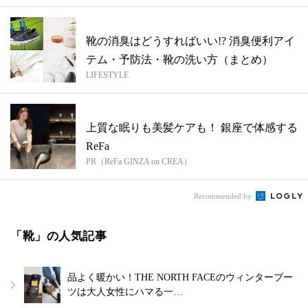
靴の消臭はどうすればいい!? 消臭便利アイ
テム・予防法・靴の洗い方（まとめ）
LIFESTYLE
上質な眠りも美髪ケアも！ 銀座で体感する
ReFa
PR（ReFa GINZA on CREA）
Recommended by
「靴」の人気記事
品よく暖かい！THE NORTH FACEのウィンターブー
ツは大人女性にハマる一…