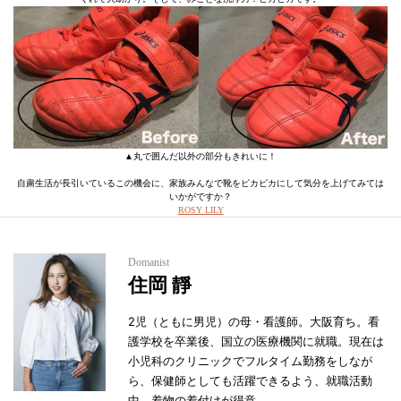
▲丸で囲んだ以外の部分もきれいに！
自粛生活が長引いているこの機会に、家族みんなで靴をピカピカにして気分を上げてみては
いかがですか？
ROSY LILY
Domanist
住岡 靜
2児（ともに男児）の母・看護師。大阪育ち。看
護学校を卒業後、国立の医療機関に就職。現在は
小児科のクリニックでフルタイム勤務をしなが
ら、保健師としても活躍できるよう、就職活動
中。着物の着付けが得意。