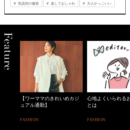
気温別の服装
楽しておしゃれ
大人かっこいい
めカジ
心地よくいられるおしゃれ
40代の小顔メイク
とは
BEAUTY
FASHION