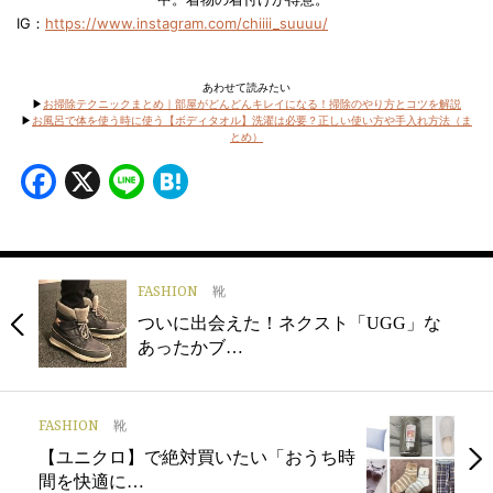
IG：
https://www.instagram.com/chiiii_suuuu/
あわせて読みたい
▶︎
お掃除テクニックまとめ｜部屋がどんどんキレイになる！掃除のやり方とコツを解説
▶︎
お風呂で体を使う時に使う【ボディタオル】洗濯は必要？正しい使い方や手入れ方法（ま
とめ）
Facebook
X
Line
Hatena
FASHION
靴
ついに出会えた！ネクスト「UGG」な
あったかブ…
FASHION
靴
【ユニクロ】で絶対買いたい「おうち時
間を快適に…