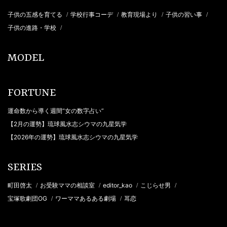
子供の五感を育てる
学校行事コーデ
教育現場より
子供の習い事
/
/
/
/
子供の進路・学校
/
MODEL
FORTUNE
運命数から導く週間“女の数字占い”
【2月の運勢】琉球風水志シウマの九星気学
【2026年の運勢】琉球風水志シウマの九星気学
SERIES
町田啓太
お受験ママの相談室
editor_kao
こじらせ男
/
/
/
/
宝塚歌劇団OG
ワーママあるある劇場
耳恋
/
/