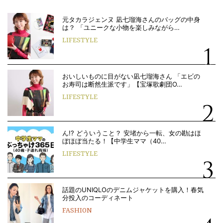
元タカラジェンヌ 凪七瑠海さんのバッグの中身
は？ 「ユニークな小物を楽しみながら…
LIFESTYLE
おいしいものに目がない凪七瑠海さん 「エビの
お寿司は断然生派です」【宝塚歌劇団O…
LIFESTYLE
ん!? どういうこと？ 安堵から一転、女の勘はほ
ぼほぼ当たる！【中学生ママ（40…
LIFESTYLE
話題のUNIQLOのデニムジャケットを購入！春気
分投入のコーディネート
FASHION