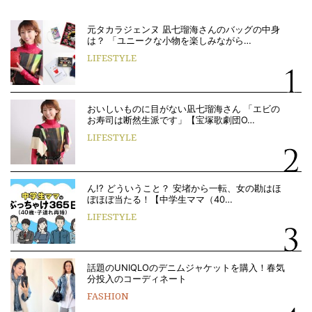
元タカラジェンヌ 凪七瑠海さんのバッグの中身
は？ 「ユニークな小物を楽しみながら…
LIFESTYLE
おいしいものに目がない凪七瑠海さん 「エビの
お寿司は断然生派です」【宝塚歌劇団O…
LIFESTYLE
ん!? どういうこと？ 安堵から一転、女の勘はほ
ぼほぼ当たる！【中学生ママ（40…
LIFESTYLE
話題のUNIQLOのデニムジャケットを購入！春気
分投入のコーディネート
FASHION