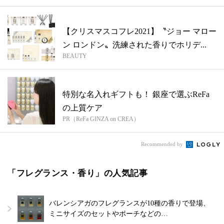
【クリスマスコフレ2021】〝ジョー マロー
ン ロンドン〟洗練された香りでホリデ...
BEAUTY
特別な名入れギフトも！ 銀座で選ぶReFa
の上質ケア
PR（ReFa GINZA on CREA）
Recommended by
「フレグランス・香り」の人気記事
バレンシアガのフレグランスが10種の香りで登場、
ミニサイズのセットやポーチなどの…