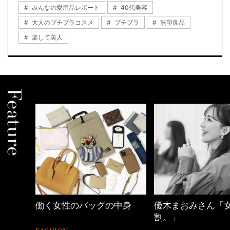
みんなの愛用品レポート
40代美容
大人のプチプラコスメ
プチプラ
無印良品
楽して美人
働く女性のバッグの中身
優木まおみさん「
割。」