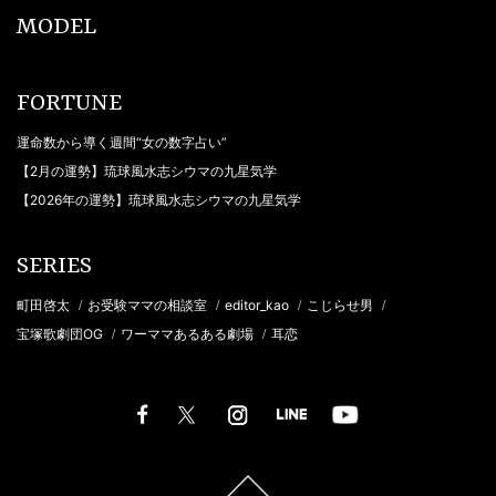
MODEL
FORTUNE
運命数から導く週間“女の数字占い”
【2月の運勢】琉球風水志シウマの九星気学
【2026年の運勢】琉球風水志シウマの九星気学
SERIES
町田啓太
お受験ママの相談室
editor_kao
こじらせ男
/
/
/
/
宝塚歌劇団OG
ワーママあるある劇場
耳恋
/
/