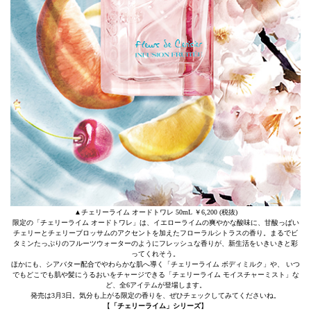
▲チェリーライム オードトワレ 50mL ￥6,200 (税抜)
限定の「チェリーライム オードトワレ」は、イエローライムの爽やかな酸味に、甘酸っぱい
チェリーとチェリーブロッサムのアクセントを加えたフローラルシトラスの香り。まるでビ
タミンたっぷりのフルーツウォーターのようにフレッシュな香りが、新生活をいきいきと彩
ってくれそう。
ほかにも、シアバター配合でやわらかな肌へ導く「チェリーライム ボディミルク」や、 いつ
でもどこでも肌や髪にうるおいをチャージできる「チェリーライム モイスチャーミスト」な
ど、全6アイテムが登場します。
発売は3月3日。気分も上がる限定の香りを、ぜひチェックしてみてくださいね。
【
「チェリーライム」シリーズ
】