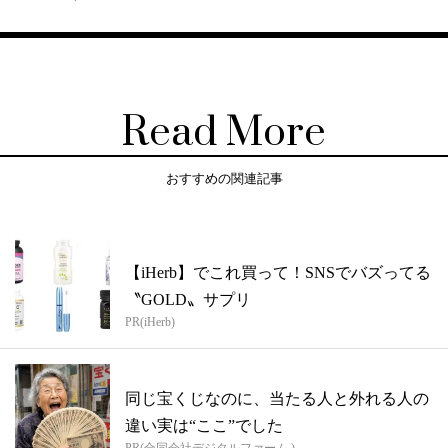
Read More
おすすめの関連記事
【iHerb】でこれ買って！SNSでバズってる
〝GOLD〟サプリ
PR(iHerb)
同じ宝くじなのに、当たる人と外れる人の
違い実は“ここ”でした