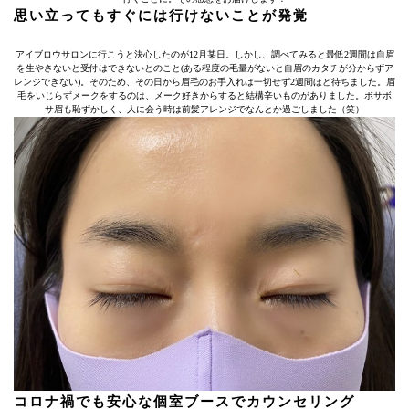
思い立ってもすぐには行けないことが発覚
アイブロウサロンに行こうと決心したのが12月某日。しかし、調べてみると最低2週間は自眉
を生やさないと受付はできないとのこと(ある程度の毛量がないと自眉のカタチが分からずア
レンジできない)。そのため、その日から眉毛のお手入れは一切せず2週間ほど待ちました。眉
毛をいじらずメークをするのは、メーク好きからすると結構辛いものがありました。ボサボ
サ眉も恥ずかしく、人に会う時は前髪アレンジでなんとか過ごしました（笑）
コロナ禍でも安心な個室ブースでカウンセリング