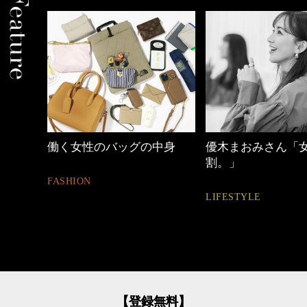
中身
優木まおみさん「女の時間
【ワーママのきれ
割。」
ュアル通勤】
LIFESTYLE
FASHION
【登録無料】