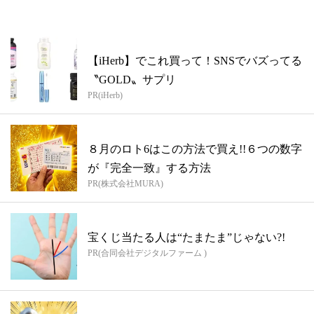
【iHerb】でこれ買って！SNSでバズってる
〝GOLD〟サプリ
PR(iHerb)
８月のロト6はこの方法で買え!!６つの数字
が『完全一致』する方法
PR(株式会社MURA)
宝くじ当たる人は“たまたま”じゃない?!
PR(合同会社デジタルファーム )