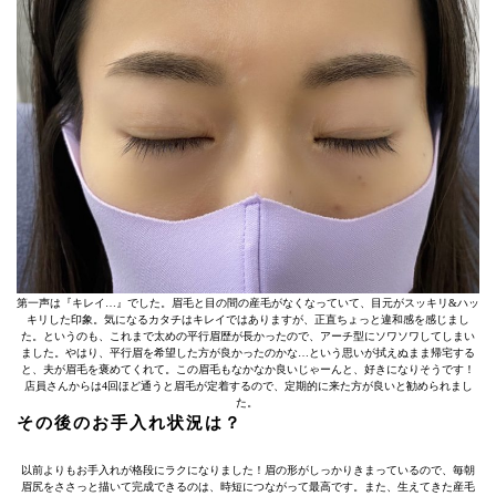
第一声は『キレイ…』でした。眉毛と目の間の産毛がなくなっていて、目元がスッキリ&ハッ
キリした印象。気になるカタチはキレイではありますが、正直ちょっと違和感を感じまし
た。というのも、これまで太めの平行眉歴が長かったので、アーチ型にソワソワしてしまい
ました。やはり、平行眉を希望した方が良かったのかな…という思いが拭えぬまま帰宅する
と、夫が眉毛を褒めてくれて。この眉毛もなかなか良いじゃーんと、好きになりそうです！
店員さんからは4回ほど通うと眉毛が定着するので、定期的に来た方が良いと勧められまし
た。
その後のお手入れ状況は？
以前よりもお手入れが格段にラクになりました！眉の形がしっかりきまっているので、毎朝
眉尻をささっと描いて完成できるのは、時短につながって最高です。また、生えてきた産毛