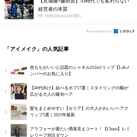
【見城徹×藤田晋】AI時代でも変わらない
経営者の本質
PR（FINCHI on GOETHE）
Recommended by
「アイメイク」の人気記事
色もちがいいと話題のシャネルの2in1リップ【Labメ
ンバーのお気に入り】
【40代向け】結べるボブ17選｜スタイリングの幅が
広がる大人の最旬ヘア
髪をまとめやすい【セリア】の大人かわいいヘアク
リップ5選｜2025年最新
アラフォーが着たい洒落見えコート！【Chaos】レミ
レリーフ別注ダウン