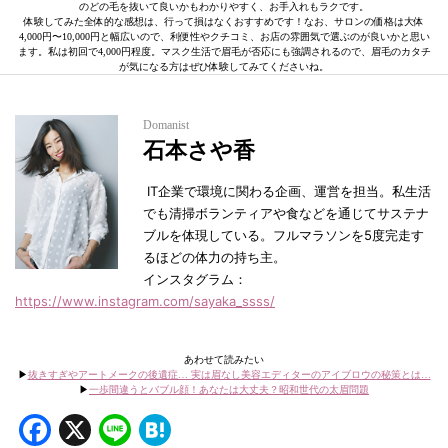
のどの毛を抜いて良いかもわかりやすく、お手入れもラクです。
体験してみた全体的な感想は、行って損はなくおすすめです！なお、サロンの価格は大体
4,000円〜10,000円と幅広いので、利便性やクチコミ、お店の雰囲気で選ぶのが良いかと思い
ます。私は初回で4,000円程度。マスク生活で眉毛が否応にも強調されるので、眉毛のカタチ
が気になる方はぜひ体験してみてくださいね。
Domanist
石本さや香
IT企業で環境に関わる企画、運営を担当。私生活
でも清掃ボランティアや食などを通じてサステナ
ブルを体現している。フルマラソンを5度完走す
るほどの体力の持ち主。
インスタグラム：
https://www.instagram.com/sayaka_ssss/
あわせて読みたい
▶︎
抜きすぎやアートメークの後遺症… 実は眉なし美容エディターのアイブロウの秘策とは…
▶︎
一歩間違うとバブル顔！あなたは大丈夫？昭和世代の太眉問題
Facebook
X
Line
Hatena