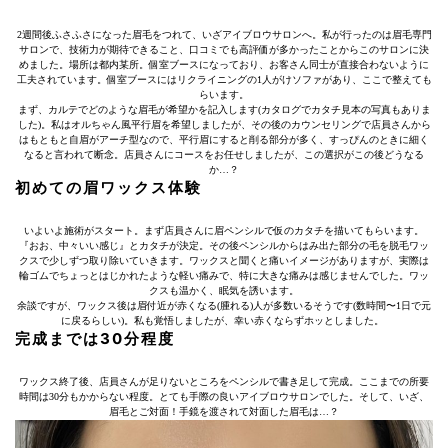
2週間後ふさふさになった眉毛をつれて、いざアイブロウサロンへ。私が行ったのは眉毛専門
サロンで、技術力が期待できること、口コミでも高評価が多かったことからこのサロンに決
めました。場所は都内某所。個室ブースになっており、お客さん同士が直接合わないように
工夫されています。個室ブースにはリクライニングの1人がけソファがあり、ここで整えても
らいます。
まず、カルテでどのような眉毛が希望かを記入します(カタログでカタチ見本の写真もありま
した)。私はオルちゃん風平行眉を希望しましたが、その後のカウンセリングで店員さんから
はもともと自眉がアーチ型なので、平行眉にすると削る部分が多く、すっぴんのときに細く
なると言われて断念。店員さんにコースをお任せしましたが、この選択がこの後どうなる
か…？
初めての眉ワックス体験
いよいよ施術がスタート。まず店員さんに眉ペンシルで仮のカタチを描いてもらいます。
『おお、中々いい感じ』とカタチが決定。その後ペンシルからはみ出た部分の毛を脱毛ワッ
クスで少しずつ取り除いていきます。ワックスと聞くと痛いイメージがありますが、実際は
輪ゴムでちょっとはじかれたような軽い痛みで、特に大きな痛みは感じませんでした。ワッ
クスも温かく、眠気を誘います。
余談ですが、ワックス後は眉付近が赤くなる(腫れる)人が多数いるそうです(数時間〜1日で元
に戻るらしい)。私も覚悟しましたが、幸い赤くならずホッとしました。
完成までは30分程度
ワックス終了後、店員さんが足りないところをペンシルで書き足して完成。ここまでの所要
時間は30分もかからない程度。とても手際の良いアイブロウサロンでした。そして、いざ、
眉毛とご対面！手鏡を渡されて対面した眉毛は…？