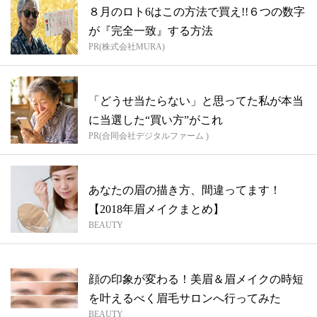
８月のロト6はこの方法で買え!!６つの数字
が『完全一致』する方法
PR(株式会社MURA)
「どうせ当たらない」と思ってた私が本当
に当選した“買い方”がこれ
PR(合同会社デジタルファーム )
あなたの眉の描き方、間違ってます！
【2018年眉メイクまとめ】
BEAUTY
顔の印象が変わる！美眉＆眉メイクの時短
を叶えるべく眉毛サロンへ行ってみた
BEAUTY