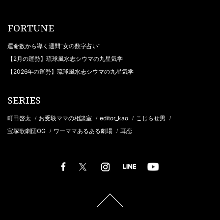
FORTUNE
運命数から導く週間“女の数字占い”
【2月の運勢】琉球風水志シウマの九星気学
【2026年の運勢】琉球風水志シウマの九星気学
SERIES
町田啓太
お受験ママの相談室
editor_kao
こじらせ男
/
/
/
/
宝塚歌劇団OG
ワーママあるある劇場
耳恋
/
/