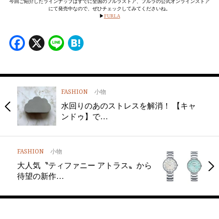
今回ご紹介したラインナップはすでに全国のフルラストア、フルラの公式オンラインストア
にて発売中なので、ぜひチェックしてみてくださいね。
▶︎
FURLA
Facebook
X
Line
Hatena
FASHION
小物
水回りのあのストレスを解消！ 【キャ
ンドゥ】で…
FASHION
小物
大人気〝ティファニー アトラス〟から
待望の新作…