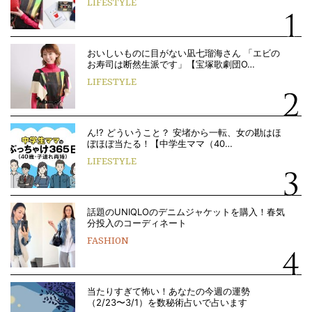
LIFESTYLE
おいしいものに目がない凪七瑠海さん 「エビの
お寿司は断然生派です」【宝塚歌劇団O…
LIFESTYLE
ん!? どういうこと？ 安堵から一転、女の勘はほ
ぼほぼ当たる！【中学生ママ（40…
LIFESTYLE
話題のUNIQLOのデニムジャケットを購入！春気
分投入のコーディネート
FASHION
当たりすぎて怖い！あなたの今週の運勢
（2/23〜3/1）を数秘術占いで占います