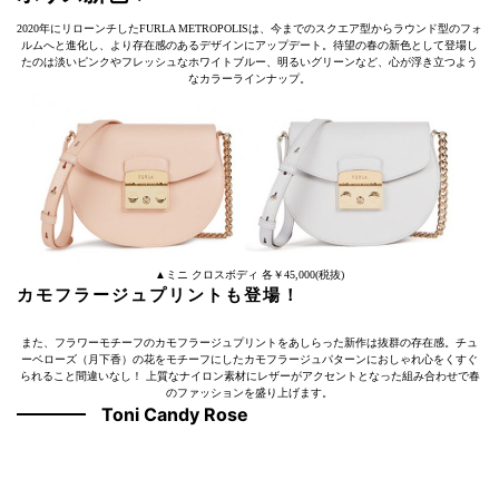
2020年にリローンチしたFURLA METROPOLISは、今までのスクエア型からラウンド型のフォ
ルムへと進化し、より存在感のあるデザインにアップデート。待望の春の新色として登場し
たのは淡いピンクやフレッシュなホワイトブルー、明るいグリーンなど、心が浮き立つよう
なカラーラインナップ。
▲ミニ クロスボディ 各￥45,000(税抜)
カモフラージュプリントも登場！
また、フラワーモチーフのカモフラージュプリントをあしらった新作は抜群の存在感。チュ
ーベローズ（月下香）の花をモチーフにしたカモフラージュパターンにおしゃれ心をくすぐ
られること間違いなし！ 上質なナイロン素材にレザーがアクセントとなった組み合わせで春
のファッションを盛り上げます。
Toni Candy Rose