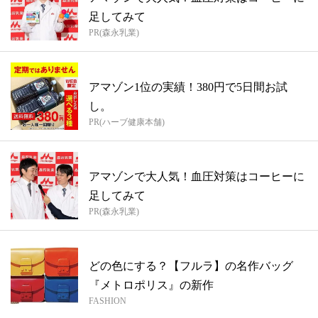
足してみて
PR(森永乳業)
アマゾン1位の実績！380円で5日間お試
し。
PR(ハーブ健康本舗)
アマゾンで大人気！血圧対策はコーヒーに
足してみて
PR(森永乳業)
どの色にする？【フルラ】の名作バッグ
『メトロポリス』の新作
FASHION