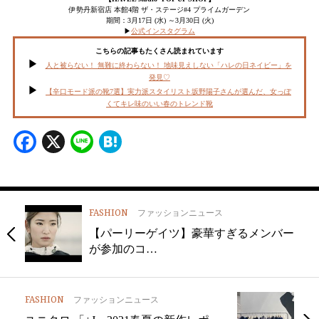
伊勢丹新宿店 本館4階 ザ・ステージ#4 プライムガーデン
期間：3月17日 (水) ～3月30日 (火)
▶︎
公式インスタグラム
こちらの記事もたくさん読まれています
人と被らない！ 無難に終わらない！ 地味見えしない「ハレの日ネイビー」を
発見♡
【辛口モード派の靴7選】実力派スタイリスト坂野陽子さんが選んだ、女っぽ
くてキレ味のいい春のトレンド靴
Facebook
X
Line
Hatena
FASHION
ファッションニュース
【パーリーゲイツ】豪華すぎるメンバー
が参加のコ…
FASHION
ファッションニュース