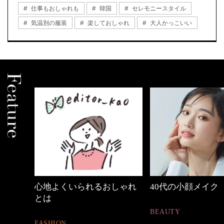
仕事もおしゃれも
韓国
セレモニースタイル
気温別の服装
楽しておしゃれ
大人かっこいい
しゃれ
40代の小顔メイク
働く女性のバッグ
BEAUTY
FASHION