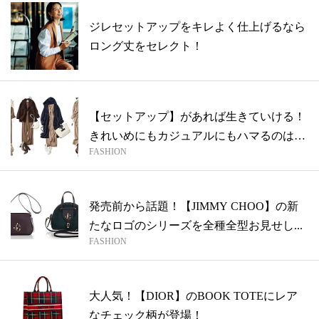
ジレセットアップをキレよく仕上げるなら
ロング丈をセレクト！
【セットアップ】があれば生きていける！
きれいめにもカジュアルにもハマるのは何
FASHION
素...
発売前から話題！【JIMMY CHOO】の新
たなロゴのシリーズを全種全型お見せし...
FASHION
大人気！【DIOR】のBOOK TOTEにレア
なチェック柄が登場！