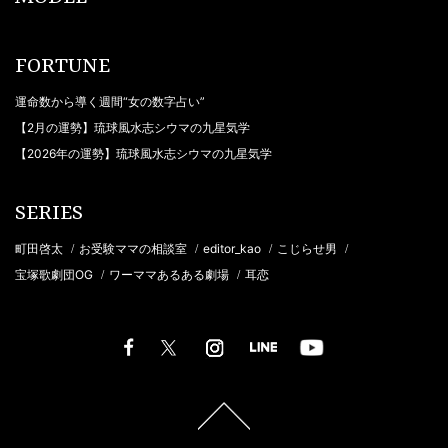
FORTUNE
運命数から導く週間“女の数字占い”
【2月の運勢】琉球風水志シウマの九星気学
【2026年の運勢】琉球風水志シウマの九星気学
SERIES
町田啓太
お受験ママの相談室
editor_kao
こじらせ男
/
/
/
/
宝塚歌劇団OG
ワーママあるある劇場
耳恋
/
/