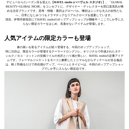
デビューから2シーズン目を迎えた【
HAVEL studio (ハーヴェル スタジオ)
】。「GLOBAL
BEAUTY×GLOBAL NICHE」をコンセプトに、デザイナー・ディレクターを田口直見氏が務
める注目ブランドです。思考・情報・選択はグローバル、嗜好はニッチな大人の女性たち
へ、日常になじみつつもドラマチックなリアルクローズを提案しています。
現在、伊勢丹新宿店にてHAVEL studioのポップアップショップが開催中！ここでしか手に入
らない限定カラーをはじめ、見逃せないアイテムが登場します。
人気アイテムの限定カラーも登場
春の装いを彩るアイテムが続々登場する、今回のポップアップショップ。
特に注目は、限定カラーが登場するテーラードロングジレ。オリジナルで作成されたタテ・
シルク／ヨコ・コットンの交織ツイルの光沢とハリ感が美しい、HAVEL studioの定番アイテ
ムです。フォーマルジャケットをモードに解釈したミニマルながらディテールが光る逸品
は、軽く羽織るだけで存在感がアップ。ベージュとネイビーは、今回のポップアップショッ
プでしか手に入らない限定品です。