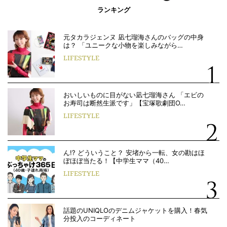
ランキング
元タカラジェンヌ 凪七瑠海さんのバッグの中身
は？ 「ユニークな小物を楽しみながら…
LIFESTYLE
おいしいものに目がない凪七瑠海さん 「エビの
お寿司は断然生派です」【宝塚歌劇団O…
LIFESTYLE
ん!? どういうこと？ 安堵から一転、女の勘はほ
ぼほぼ当たる！【中学生ママ（40…
LIFESTYLE
話題のUNIQLOのデニムジャケットを購入！春気
分投入のコーディネート