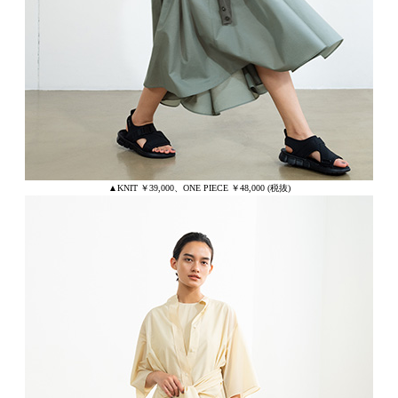
▲KNIT ￥39,000、ONE PIECE ￥48,000 (税抜)