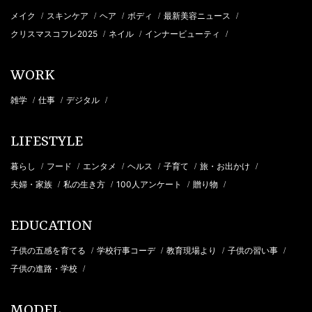
メイク
スキンケア
ヘア
ボディ
最新美容ニュース
/
/
/
/
/
クリスマスコフレ2025
ネイル
インナービューティ
/
/
/
WORK
雑学
仕事
デジタル
/
/
/
LIFESTYLE
暮らし
フード
エンタメ
ヘルス
子育て
旅・お出かけ
/
/
/
/
/
/
夫婦・家族
私の生き方
100人アンケート
贈り物
/
/
/
/
EDUCATION
子供の五感を育てる
学校行事コーデ
教育現場より
子供の習い事
/
/
/
/
子供の進路・学校
/
MODEL