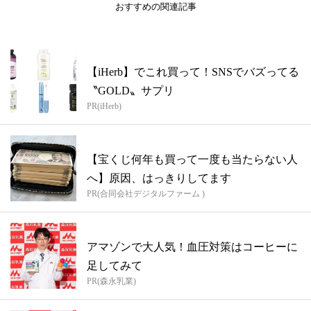
おすすめの関連記事
【iHerb】でこれ買って！SNSでバズってる
〝GOLD〟サプリ
PR(iHerb)
【宝くじ何年も買って一度も当たらない人
へ】原因、はっきりしてます
PR(合同会社デジタルファーム )
アマゾンで大人気！血圧対策はコーヒーに
足してみて
PR(森永乳業)