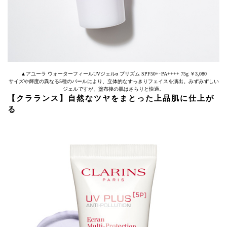
▲アユーラ ウォーターフィールUVジェルα プリズム SPF50+･PA++++ 75g ￥3,080
サイズや輝度の異なる5種のパールにより、立体的なすっきりフェイスを演出。みずみずしい
ジェルですが、塗布後の肌はさらりと快適。
【クラランス】自然なツヤをまとった上品肌に仕上が
る