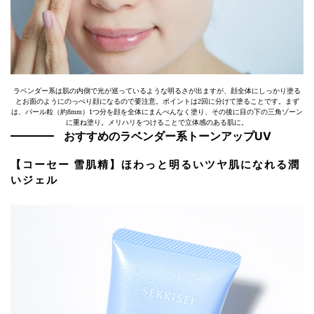
ラベンダー系は肌の内側で光が巡っているような明るさが出ますが、顔全体にしっかり塗る
とお面のようにのっぺり顔になるので要注意。ポイントは2回に分けて塗ることです。まず
は、パール粒（約8mm）1つ分を顔を全体にまんべんなく塗り、その後に目の下の三角ゾーン
に重ね塗り。メリハリをつけることで立体感のある肌に。
おすすめのラベンダー系トーンアップUV
【コーセー 雪肌精】ほわっと明るいツヤ肌になれる潤
いジェル