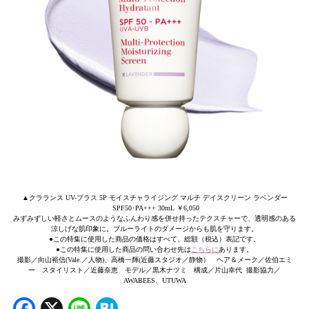
▲クラランス UV-プラス 5P モイスチャライジング マルチ デイスクリーン ラベンダー
SPF50･PA+++ 30mL ￥6,050
みずみずしい軽さとムースのようなふんわり感を併せ持ったテクスチャーで、透明感のある
涼しげな肌印象に。ブルーライトのダメージからも肌を守ります。
●この特集に使用した商品の価格はすべて、総額（税込）表記です。
●この特集に使用した商品の問い合わせ先は
こちらに
あります。
撮影／向山裕信(Vale.／人物)、高橋一輝(近藤スタジオ／静物） ヘア＆メーク／佐伯エミ
ー スタイリスト／近藤奈恵 モデル／黒木ナツミ 構成／片山幸代 撮影協力／
AWABEES、UTUWA
Facebook
X
Line
Hatena