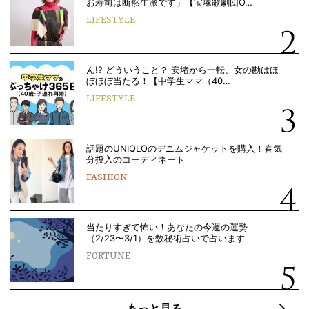
お寿司は断然生派です」【宝塚歌劇団O…
LIFESTYLE
ん!? どういうこと？ 安堵から一転、女の勘はほ
ぼほぼ当たる！【中学生ママ（40…
LIFESTYLE
話題のUNIQLOのデニムジャケットを購入！春気
分投入のコーディネート
FASHION
当たりすぎて怖い！あなたの今週の運勢
（2/23〜3/1）を数秘術占いで占います
FORTUNE
もっと見る