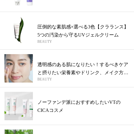
品は...
圧倒的な素肌感×選べる3色【クラランス】
5つの汚染から守るUVジェルクリーム
BEAUTY
透明感のある肌になりたい！するべきケア
と摂りたい栄養素やドリンク、メイク方法
BEAUTY
を総...
ノーファンデ派におすすめしたいVTの
CICAコスメ