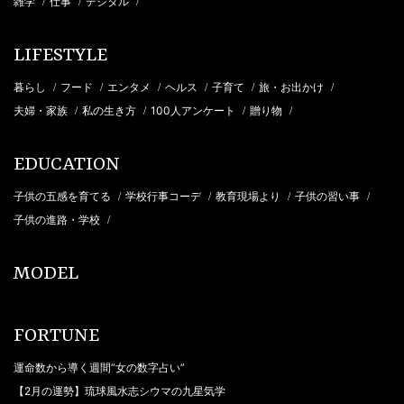
雑学
仕事
デジタル
/
/
/
LIFESTYLE
暮らし
フード
エンタメ
ヘルス
子育て
旅・お出かけ
/
/
/
/
/
/
夫婦・家族
私の生き方
100人アンケート
贈り物
/
/
/
/
EDUCATION
子供の五感を育てる
学校行事コーデ
教育現場より
子供の習い事
/
/
/
/
子供の進路・学校
/
MODEL
FORTUNE
運命数から導く週間“女の数字占い”
【2月の運勢】琉球風水志シウマの九星気学