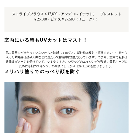
ストライプブラウス￥17,600（アンデコレイテッド） ブレスレット
￥25,300・ピアス￥27,500（リューク〉）
室内にいる時もUVカットはマスト！
肌に日差しが当たっていないからと油断してはダメ。紫外線は反射・拡散するので、窓から
入った紫外線は壁や天井などに当たって部屋中に飛び交っています。つまり、室内でも肌は
紫外線ダメージを受けていて、シミやくすみ、シワなどのエイジングが加速。美肌キープの
ためにも朝のスキンケアの最後にしっかり日焼け止めを塗りましょう。
メリハリ塗りでのっぺり顔を防ぐ