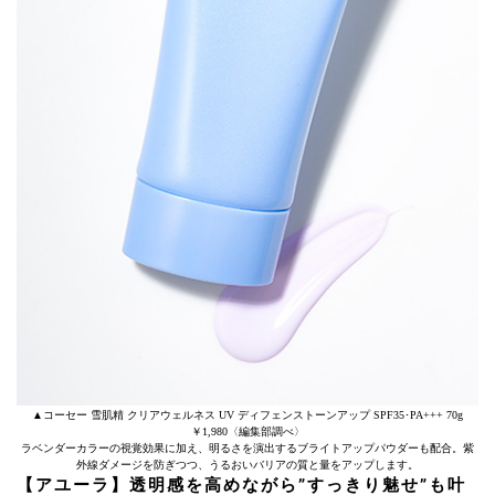
▲コーセー 雪肌精 クリアウェルネス UV ディフェンストーンアップ SPF35･PA+++ 70g
￥1,980〈編集部調べ〉
ラベンダーカラーの視覚効果に加え、明るさを演出するブライトアップパウダーも配合。紫
外線ダメージを防ぎつつ、うるおいバリアの質と量をアップします。
【アユーラ】透明感を高めながら”すっきり魅せ”も叶