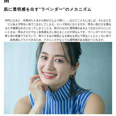
由
肌に透明感を出す“ラベンダー”のメカニズム
40代になると、目覚めたときから肌がどんより暗い……なんてこともしばしば。そんなとき
「とりあえず明るい色でごまかしてしまえ」という気分になりますが、明るい色だけを重ね
ると不健康な白さになってしまうことも。肌そのものに透明感があるような仕上がりにした
いときは、明るさだけでなく血色感を少し加えることが大切なんです。ラベンダーカラーは
青と赤の色素でできていて、青でくすみの原因となる黄みを抑えて明るくしたところに赤で
血色感もプラスできるため、テクニックがなくても透明感のある肌をつくれます。