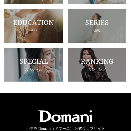
EDUCATION
SERIES
学び
連載
SPECIAL
RANKING
スペシャル
ランキング
小学館 Domani（ドマーニ） 公式ウェブサイト