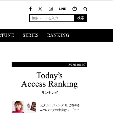
検索
RTUNE
SERIES
RANKING
2026.08.07
ランキング
元タカラジェンヌ 凪七瑠海さ
んのバッグの中身は？ 「ユニ