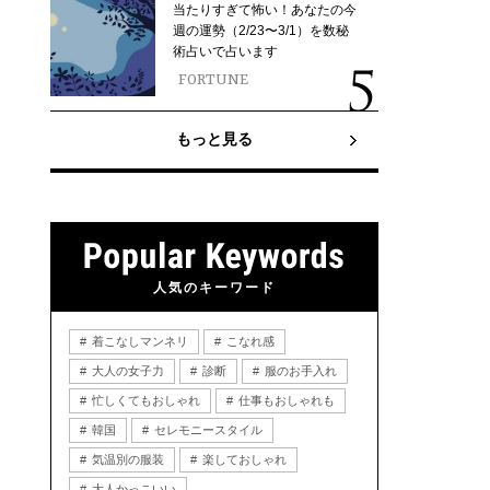
当たりすぎて怖い！あなたの今
週の運勢（2/23〜3/1）を数秘
術占いで占います
FORTUNE
もっと見る
人気のキーワード
着こなしマンネリ
こなれ感
大人の女子力
診断
服のお手入れ
忙しくてもおしゃれ
仕事もおしゃれも
韓国
セレモニースタイル
気温別の服装
楽しておしゃれ
大人かっこいい