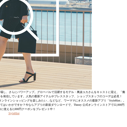
〟も登場し、さらにパワーアップ。グローバルで活躍するモデル・萬波ユカさんをキャストに迎え、「働
ルを発信しています。人気の最新アイテムやプレススタッフ、ショップスタッフのコーデは必見！
ラインショッピングを楽しみたい…などなど、ワーママにオススメの最新アプリ「StyleHint」。
かがですか？今ならアプリの新規ダウンロードで、Theory 公式オンラインストアで22,000円
に使える2,000円クーポンをプレゼント中！
StyleHint