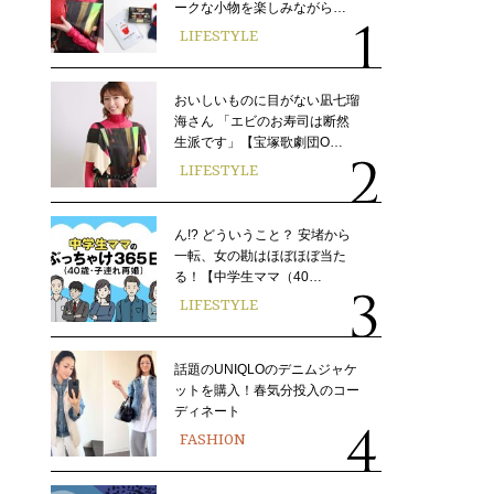
ークな小物を楽しみながら…
LIFESTYLE
おいしいものに目がない凪七瑠
海さん 「エビのお寿司は断然
生派です」【宝塚歌劇団O…
LIFESTYLE
ん!? どういうこと？ 安堵から
一転、女の勘はほぼほぼ当た
る！【中学生ママ（40…
LIFESTYLE
話題のUNIQLOのデニムジャケ
ットを購入！春気分投入のコー
ディネート
FASHION