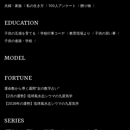
夫婦・家族
私の生き方
100人アンケート
贈り物
/
/
/
/
EDUCATION
子供の五感を育てる
学校行事コーデ
教育現場より
子供の習い事
/
/
/
/
子供の進路・学校
/
MODEL
FORTUNE
運命数から導く週間“女の数字占い”
【2月の運勢】琉球風水志シウマの九星気学
【2026年の運勢】琉球風水志シウマの九星気学
SERIES