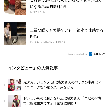
これさえあればなんとかなる！食卓が豊か
になる名品調味料5選
LIFESTYLE
上質な眠りも美髪ケアも！ 銀座で体感する
ReFa
PR（ReFa GINZA on CREA）
Recommended by
「インタビュー」の人気記事
元タカラジェンヌ 凪七瑠海さんのバッグの中身は？
「ユニークな小物を楽しみながら…
おいしいものに目がない凪七瑠海さん 「エビのお寿
司は断然生派です」【宝塚歌劇団O…