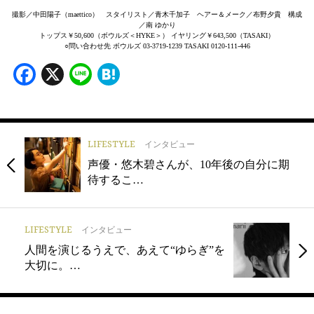
撮影／中田陽子（maettico） スタイリスト／青木千加子 ヘアー＆メーク／布野夕貴 構成
／南 ゆかり
トップス￥50,600（ボウルズ＜HYKE＞） イヤリング￥643,500（TASAKI）
○問い合わせ先 ボウルズ 03-3719-1239 TASAKI 0120-111-446
Facebook
X
Line
Hatena
LIFESTYLE
インタビュー
声優・悠木碧さんが、10年後の自分に期
待するこ…
LIFESTYLE
インタビュー
人間を演じるうえで、あえて“ゆらぎ”を
大切に。…