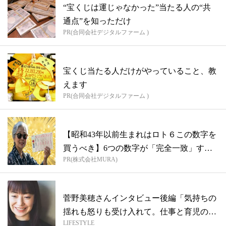
“宝くじは運じゃなかった”当たる人の“共
通点”を知っただけ
PR(合同会社デジタルファーム )
宝くじ当たる人だけがやっていること、教
えます
PR(合同会社デジタルファーム )
【昭和43年以前生まれはロト６この数字を
買うべき】6つの数字が「完全一致」する
PR(株式会社MURA)
方...
菅野美穂さんインタビュー後編「気持ちの
揺れも怒りも受け入れて。仕事と育児の完
LIFESTYLE
璧な...