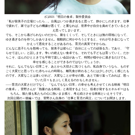
(C)2021「明日の食卓」製作委員会
「私が留美子の立場だったら…。台風はいつか過ぎ去ると思って、静かにしのぎます。仕事
で疲れて、家では子どもの機嫌が悪くて、と重なれば、世界中が自分を責めてきているとさ
え思ってしまいます。
でも、そこから逃げられないのだから、腹をくくって、そしてときには無の境地になって、
ゆき過ぎるのを待つしかありません。能動的に何かやろうとすると、それが引き金になって
かえって悪化することがあるのも、育児の真実ですからね。
どんなに息子たちを怒鳴っても、留美子は彼らに「自分にとっての頑張る力」であり、「守
らせてほしい」と話します。争いの絶えない食卓でも、それでも子どもは育っていく。だか
らこそ、ほんのひとときでも平和で楽しい会話があって、時間が穏やかに過ぎるだけでも、
幸せを感じることができるのではないでしょうか。
それに、なんでもない日常こそ、あとから大切さに気づくもの。私自身でいうなら、ものす
ごく大変だと思っていた赤ちゃんの時期も、離乳食が終わるころには少しさびしく感じたも
のです。大変なことは多いけれど、大変なことが幸せの数。あとで振り返ってみれば、怒っ
ていた日々もまぶしく見えるのかもしれません」
――育児の大変さだけでなく、「なんでもない日常」の幸せも考えさせてくれる映画『明日
の食卓』。菅野さんが「熱量のある映画」と表現するように、役者が発するエネルギーはも
ちろん、観た後も私たちの心に熱いまま残り、考え続けさせる映画といえそうです。
次回公開の＜後編＞では、菅野さん自身の「仕事と育児の両立」についてお聞きします。