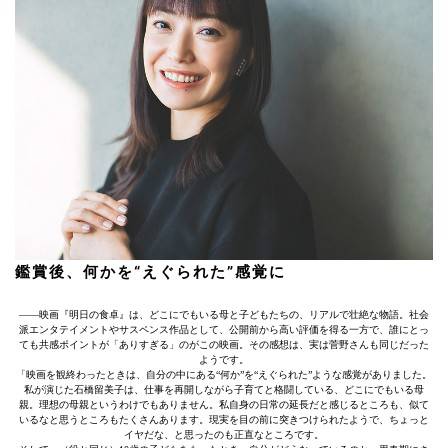
鑑賞後、何かを“えぐられた”感覚に
――映画『明日の食卓』は、どこにでもいる母と子どもたちの、リアルで壮絶な物語。社会
派エンタテイメントやサスペンス作品として、公開前から高い評価を得る一方で、誰にとっ
ても共感ポイントが「ありすぎる」のがこの映画。その感想は、実は菅野さんも同じだった
ようです。
「映画を観終わったときは、自分の中にある“何か”を“えぐられた”ような感覚がありました。
私が演じた石橋留美子は、仕事を再開しながら子育てと格闘している、どこにでもいる母
親。理想の母親というわけでもありません。私自身の日常の延長だと感じるところも、似て
いるなと思うところもたくさんあります。現実を目の前に突きつけられたようで、ちょっと
イヤだな、と思ったのも正直なところです。