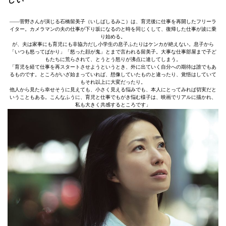
――菅野さんが演じる石橋留美子（いしばしるみこ）は、育児後に仕事を再開したフリーラ
イター。カメラマンの夫の仕事が下り坂になるのと時を同じくして、復帰した仕事が波に乗
り始める。
が、夫は家事にも育児にも非協力だし小学生の息子ふたりはケンカが絶えない。息子から
「いつも怒ってばかり」「怒った顔が鬼」とまで言われる留美子。大事な仕事部屋まで子ど
もたちに荒らされて、とうとう怒りが沸点に達してしまう。
「育児を経て仕事を再スタートさせようというとき、外に出ていく自分への期待は誰でもあ
るものです。ところがいざ始まっていれば、想像していたものと違ったり、覚悟はしていて
もそれ以上に大変だったり。
他人から見たら幸せそうに見えても、小さく見える悩みでも、本人にとってみれば切実だと
いうこともある。こんなふうに、育児と仕事でもがき悩む様子は、映画でリアルに描かれ、
私も大きく共感するところです」