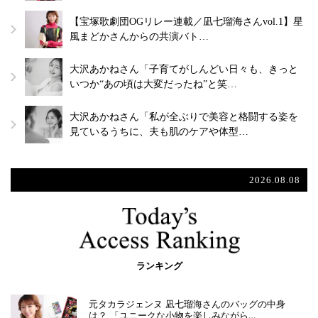
【宝塚歌劇団OGリレー連載／凪七瑠海さんvol.1】星
風まどかさんからの共演バト…
大沢あかねさん「子育てがしんどい日々も、きっと
いつか“あの頃は大変だったね”と笑…
大沢あかねさん「私が全ぶりで美容と格闘する姿を
見ているうちに、夫も肌のケアや体型…
2026.08.08
ランキング
元タカラジェンヌ 凪七瑠海さんのバッグの中身
は？ 「ユニークな小物を楽しみながら…