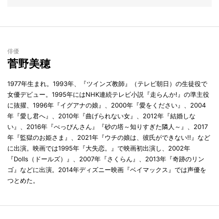
俳優
菅野美穂
1977年生まれ。1993年、『ツインズ教師』（テレビ朝日）の生徒役で
女優デビュー。1995年にはNHK連続テレビ小説『走らんか!』の準主役
に抜擢、1996年『イグアナの娘』、2000年『愛をください』、2004
年『愛し君へ』、2010年『曲げられない女』、2012年『結婚しな
い』、2016年『べっぴんさん』『砂の塔～知りすぎた隣人～』、2017
年『監獄のお姫さま』、2021年『ウチの娘は、彼氏ができない!!』など
に出演。映画では1995年『大失恋。』で映画初出演し、2002年
『Dolls（ドールズ）』、2007年『さくらん』、2013年『奇跡のリン
ゴ』などに出演。2014年ディズニー映画『ベイマックス』では声優を
つとめた。