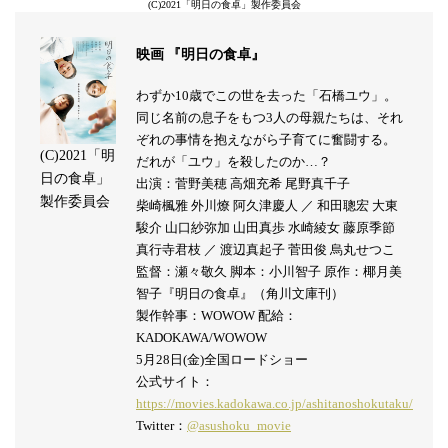
(C)2021「明日の食卓」製作委員会
映画 『明日の食卓』
わずか10歳でこの世を去った「石橋ユウ」。
同じ名前の息子をもつ3人の母親たちは、それ
ぞれの事情を抱えながら子育てに奮闘する。
(C)2021「明
だれが「ユウ」を殺したのか…？
日の食卓」
出演：菅野美穂 高畑充希 尾野真千子
製作委員会
柴崎楓雅 外川燎 阿久津慶人 ／ 和田聰宏 大東
駿介 山口紗弥加 山田真歩 水崎綾女 藤原季節
真行寺君枝 ／ 渡辺真起子 菅田俊 烏丸せつこ
監督：瀬々敬久 脚本：小川智子 原作：椰月美
智子『明日の食卓』（角川文庫刊）
製作幹事：WOWOW 配給：
KADOKAWA/WOWOW
5月28日(金)全国ロードショー
公式サイト：
https://movies.kadokawa.co.jp/ashitanoshokutaku/
Twitter：
@asushoku_movie