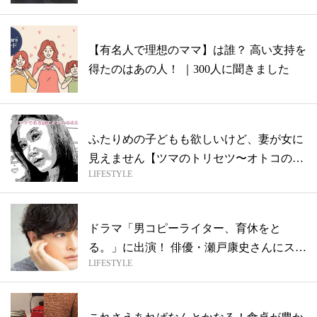
【有名人で理想のママ】は誰？ 高い支持を
得たのはあの人！ ｜300人に聞きました
ふたりめの子どもも欲しいけど、妻が女に
見えません【ツマのトリセツ〜オトコの悩
LIFESTYLE
み相...
ドラマ「男コピーライター、育休をと
る。」に出演！ 俳優・瀬戸康史さんにスペ
LIFESTYLE
シャル...