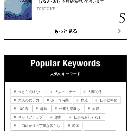
（2/23〜3/1）を数秘術占いで占います
FORTUNE
もっと見る
人気のキーワード
今さら聞けない
大人のマナー
人間関係
大人の女子力
おうち時間
育児
仕事効率化
100均
趣味
仕事も家庭も
夫婦
キャリアアップ
診断
仕事もおしゃれも
川口ゆかりの丁寧な暮らし
韓国