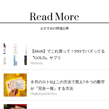
Read More
おすすめの関連記事
【iHerb】でこれ買って！SNSでバズってる
〝GOLD〟サプリ
PR(iHerb)
８月のロト6はこの方法で買え!!６つの数字
が『完全一致』する方法
PR(株式会社MURA)