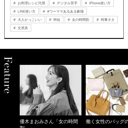
お料理レシピ代用
デジタル苦手
iPhone使い方
LINE使い方
#ワーママあるある劇場
大人かっこいい
時短
女の時間割
時事ネタ
文房具
の時間
働く女性のバッグの中身
40代の小顔メイク