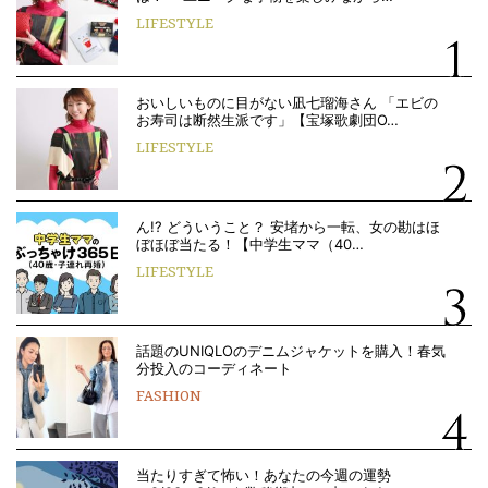
LIFESTYLE
おいしいものに目がない凪七瑠海さん 「エビの
お寿司は断然生派です」【宝塚歌劇団O…
LIFESTYLE
ん!? どういうこと？ 安堵から一転、女の勘はほ
ぼほぼ当たる！【中学生ママ（40…
LIFESTYLE
話題のUNIQLOのデニムジャケットを購入！春気
分投入のコーディネート
FASHION
当たりすぎて怖い！あなたの今週の運勢