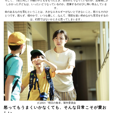
そして、（役と同じ）10歳の子どもをもったとき、自分がどうなっているのか、思春期にさ
しかかった子どもは、いったいどうなっているのか。想像するのが少し怖い気もしていま
す。
命のあるものを育むということは、大きなエネルギーがないとできないこと。怒りもそのひ
とつです。怒らず、穏やかで、いつも優しく…なんて、理想を追い求めながら育児をするの
は、幻想ではないかとさえ思ってしまいます」
(C)2021「明日の食卓」製作委員会
怒ってもうまくいかなくても、そんな日常こそが愛お
しい