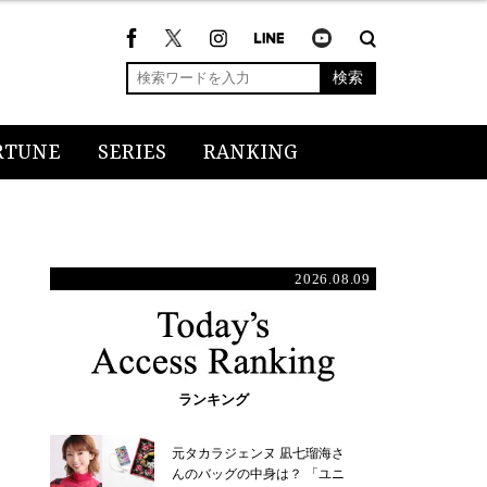
検索
RTUNE
SERIES
RANKING
2026.08.09
ランキング
元タカラジェンヌ 凪七瑠海さ
んのバッグの中身は？ 「ユニ