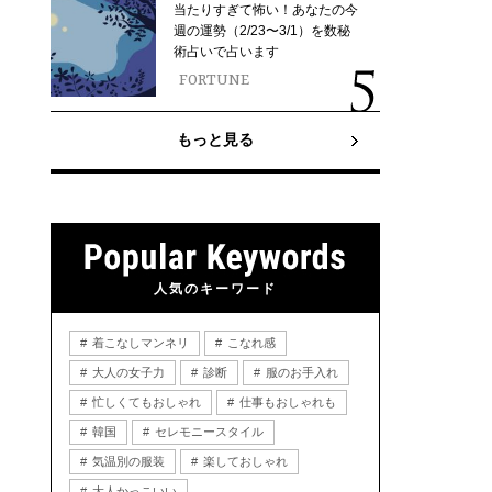
当たりすぎて怖い！あなたの今
週の運勢（2/23〜3/1）を数秘
術占いで占います
FORTUNE
もっと見る
人気のキーワード
着こなしマンネリ
こなれ感
大人の女子力
診断
服のお手入れ
忙しくてもおしゃれ
仕事もおしゃれも
韓国
セレモニースタイル
気温別の服装
楽しておしゃれ
大人かっこいい