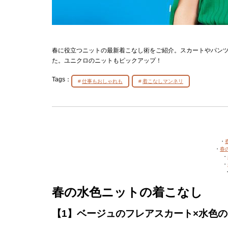
春に役立つニットの最新着こなし術をご紹介。スカートやパン
た。ユニクロのニットもピックアップ！
Tags：
仕事もおしゃれも
着こなしマンネリ
・
・
春
・
・
春の水色ニットの着こなし
【1】ベージュのフレアスカート×水色