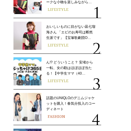
ークな小物を楽しみながら…
LIFESTYLE
おいしいものに目がない凪七瑠
海さん 「エビのお寿司は断然
生派です」【宝塚歌劇団O…
LIFESTYLE
ん!? どういうこと？ 安堵から
一転、女の勘はほぼほぼ当た
る！【中学生ママ（40…
LIFESTYLE
話題のUNIQLOのデニムジャケ
ットを購入！春気分投入のコー
ディネート
FASHION