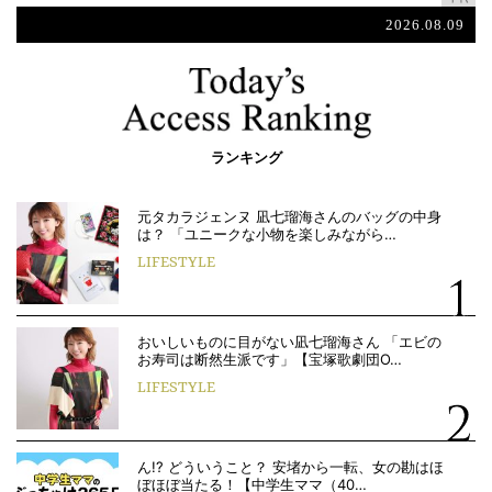
2026.08.09
ランキング
元タカラジェンヌ 凪七瑠海さんのバッグの中身
は？ 「ユニークな小物を楽しみながら…
LIFESTYLE
おいしいものに目がない凪七瑠海さん 「エビの
お寿司は断然生派です」【宝塚歌劇団O…
LIFESTYLE
ん!? どういうこと？ 安堵から一転、女の勘はほ
ぼほぼ当たる！【中学生ママ（40…