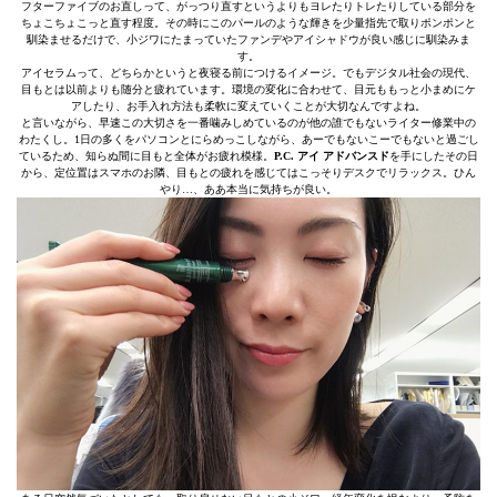
フターファイブのお直しって、がっつり直すというよりもヨレたりトレたりしている部分を
ちょこちょこっと直す程度。その時にこのパールのような輝きを少量指先で取りポンポンと
馴染ませるだけで、小ジワにたまっていたファンデやアイシャドウが良い感じに馴染みま
す。
アイセラムって、どちらかというと夜寝る前につけるイメージ。でもデジタル社会の現代、
目もとは以前よりも随分と疲れています。環境の変化に合わせて、目元ももっと小まめにケ
アしたり、お手入れ方法も柔軟に変えていくことが大切なんですよね。
と言いながら、早速この大切さを一番噛みしめているのが他の誰でもないライター修業中の
わたくし。1日の多くをパソコンとにらめっこしながら、あーでもないこーでもないと過ごし
ているため、知らぬ間に目もと全体がお疲れ模様。
P.C. アイ アドバンスド
を手にしたその日
から、定位置はスマホのお隣、目もとの疲れを感じてはこっそりデスクでリラックス。ひん
やり…、ああ本当に気持ちが良い。