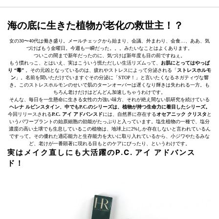
海の底に生きた植物が老化の救世主！？
女の30〜40代は働き盛り。メールチェックから始まり、会議、外まわり、会食…、ああ、気
づけばもう金曜日。今週も一瞬だった。。。みたいなことはよくあります。
ついこの間まで新年だったのに、気づけば新年度も目の前ですねぇ。
もう慣れっこ、とはいえ、実はこういう慌ただしい生活リズムって、
お肌にとってはやっぱ
り “毒”
。その元凶となっているのは、疲れやストレスによって分泌される「
ストレスホルモ
ン
」。名前を聞いただけでいますぐその分泌に「STOP！」と言いたくなるネガティヴな響
き。このストレスホルモンのせいで肌のターンオーバーは遅くなり輝きは失われる一方。も
ちろん老けだけはどんどん加速しちゃうわけです。
そんな、毎日を一生懸命に生きる女性の力強い味方、それが絶え間ない肌研究を続けている
ヘレナ ルビンスタイン
。
中でもP.C.のシリーズは、植物が持つ生命力に着目したシリーズ。
今回リリースされる
P.C. アイ アドバンスド
には、自然界に存在する
オセアニック クリスタ
と
いうパワープラントの始原細胞の効能がたっぷりと入っています。塩生植物の一種で、塩分
濃度の高い土壌でも生息しているこの植物は、地球上に2%しか存在しないと言われているん
ですって。その優れた適応能力と生存能力を大いに取り入れているから、小ジワやたるみな
ど、老けが一番顕著に現れる目もとのケアにぴったり、というわけです。
実はメイク直しにも大活躍のP.C. アイ アドバンス
ド！