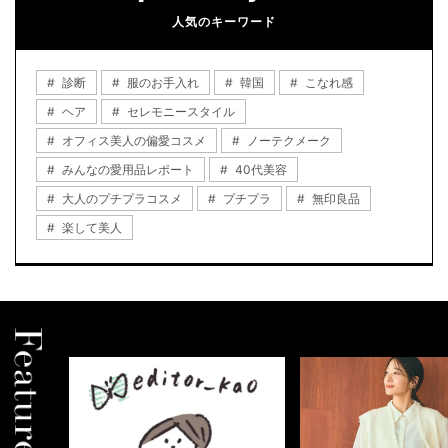
人気のキーワード
診断
服のお手入れ
韓国
こなれ感
ヘア
セレモニースタイル
オフィス美人の偏愛コスメ
ノーテクメーク
みんなの愛用品レポート
40代美容
大人のプチプラコスメ
プチプラ
無印良品
楽して美人