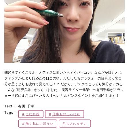
朝起きてすぐスマホ、オフィスに着いたらすぐパソコン。なんだか目もとに
ファンデがたまり始めた今日この頃、わたしたちアラフォーの目もとって自
分が思うよりも疲れて見えてる！？ だから、デスクでこっそり気分がアガる
こんな “秘密兵器” 待っていました！ 美容ライター修業中の有田千幸がアラフ
ォー世代にまさにぴったりの【ヘレナ ルビンスタイン】をご紹介します！
Text：
有田 千幸
Tags：
こなれ感
仕事もおしゃれも
働く私にごほうび
大人の女子力