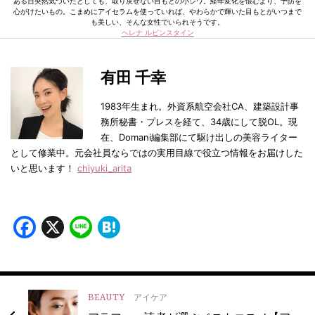
ある日突然気づいたとしても、取り戻せない目もとの小ジワ。経年変化を恨むより、予防を
心がけたいもの。こまめにアイセラムを使っていれば、やわらかで輝いた目もとがいつまで
も美しい、そんな女性でいられそうです。
ヘレナ ルビンスタイン
有田 千幸
1983年生まれ。外資系航空会社CA、建築設計事
務所秘書・プレスを経て、34歳にして脱OL。現
在、Domani編集部にて駆け出しの美容ライター
として修業中。元会社員ならではの実用目線で役立つ情報をお届けした
いと思います！
chiyuki_arita
Facebook
X
Line
Hatena
BEAUTY
アイケア