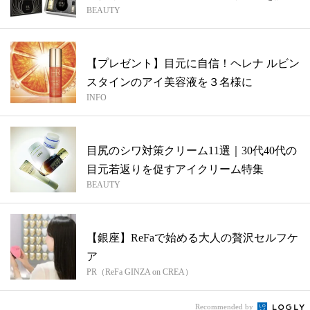
BEAUTY
【プレゼント】目元に自信！ヘレナ ルビン
スタインのアイ美容液を３名様に
INFO
目尻のシワ対策クリーム11選｜30代40代の
目元若返りを促すアイクリーム特集
BEAUTY
【銀座】ReFaで始める大人の贅沢セルフケ
ア
PR（ReFa GINZA on CREA）
Recommended by