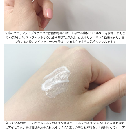
先端のクーリングアプリケーターは熱伝導率の低いミネラル素材「ZAMAC」を採用。目もと
のくぼみにジャストフィットする丸みを帯びた形状は、ひんやりクーリング効果もあり、直
接当てると軽いアイマッサージを受けているようで本当に気持ちいいんです！
入っているのは、このパールシルクのような輝きと、ミルクのような伸びのよさを兼ね備え
たアイセラム、実は普段のお手入れ以外にメイク直しの時にも素晴らしく便利なんです！ ア