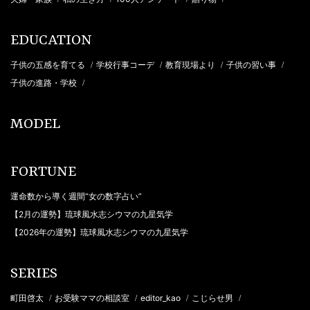
EDUCATION
子供の五感を育てる
学校行事コーデ
教育現場より
子供の習い事
/
/
/
/
子供の進路・学校
/
MODEL
FORTUNE
運命数から導く週間“女の数字占い”
【2月の運勢】琉球風水志シウマの九星気学
【2026年の運勢】琉球風水志シウマの九星気学
SERIES
町田啓太
お受験ママの相談室
editor_kao
こじらせ男
/
/
/
/