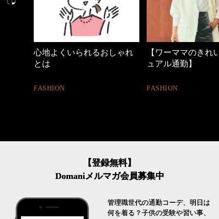
中身
心地よくいられるおしゃれ
【ワーママのきれ
とは
ュアル通勤】
FASHION
FASHION
【登録無料】
Domaniメルマガ会員募集中
管理職世代の通勤コーデ、明日は
何を着る？子供の受験や習い事、