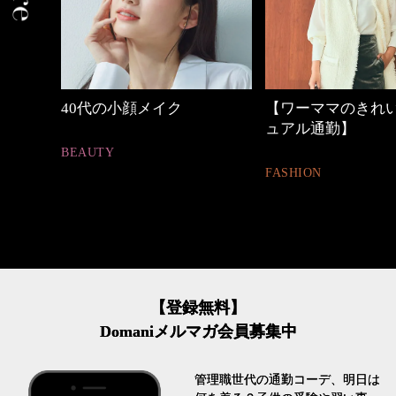
間
40代の小顔メイク
【ワーママのきれいめ
ュアル通勤】
BEAUTY
FASHION
【登録無料】
Domaniメルマガ会員募集中
管理職世代の通勤コーデ、明日は