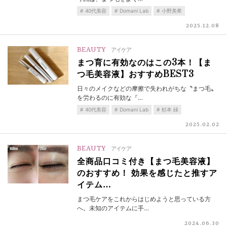
40代美容
Domani Lab
小野美希
2025.12.08
BEAUTY
アイケア
まつ育に有効なのはこの3本！【ま
つ毛美容液】おすすめBEST3
日々のメイクなどの摩擦で失われがちな〝まつ毛〟
を労わるのに有効な『…
40代美容
Domani Lab
杉本 緑
2025.02.02
BEAUTY
アイケア
全商品口コミ付き【まつ毛美容液】
のおすすめ！ 効果を感じたと推すア
イテム…
まつ毛ケアをこれからはじめようと思っている方
へ。未知のアイテムに手…
2024.06.30