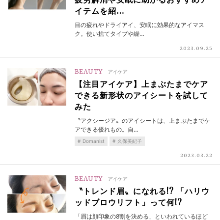
疲労解消や安眠に助かるおすすめア
イテムを紹…
目の疲れやドライアイ、安眠に効果的なアイマス
ク。使い捨てタイプや繰…
2023.09.25
BEAUTY
アイケア
【注目アイケア】上まぶたまでケア
できる新形状のアイシートを試して
みた
〝アクシージア〟のアイシートは、上まぶたまでケ
アできる優れもの。自…
Domanist
久保美紀子
2023.03.22
BEAUTY
アイケア
〝トレンド眉〟になれる!? 「ハリウ
ッドブロウリフト」って何!?
「眉は顔印象の8割を決める」といわれているほど