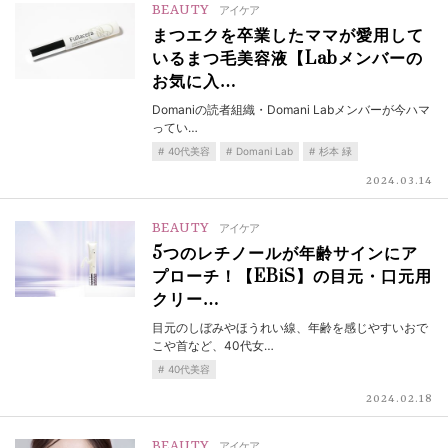
BEAUTY
アイケア
まつエクを卒業したママが愛用して
いるまつ毛美容液【Labメンバーの
お気に入…
Domaniの読者組織・Domani Labメンバーが今ハマ
ってい…
40代美容
Domani Lab
杉本 緑
2024.03.14
BEAUTY
アイケア
5つのレチノールが年齢サインにア
プローチ！【EBiS】の目元・口元用
クリー…
目元のしぼみやほうれい線、年齢を感じやすいおで
こや首など、40代女…
40代美容
2024.02.18
BEAUTY
アイケア