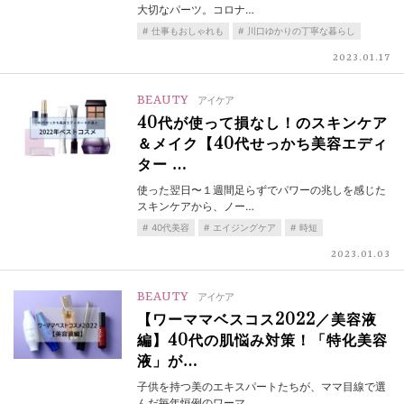
大切なパーツ。コロナ…
仕事もおしゃれも
川口ゆかりの丁寧な暮らし
2023.01.17
BEAUTY
アイケア
40代が使って損なし！のスキンケア
＆メイク【40代せっかち美容エディ
ター …
使った翌日〜１週間足らずでパワーの兆しを感じた
スキンケアから、ノー…
40代美容
エイジングケア
時短
2023.01.03
BEAUTY
アイケア
【ワーママベスコス2022／美容液
編】40代の肌悩み対策！「特化美容
液」が…
子供を持つ美のエキスパートたちが、ママ目線で選
んだ毎年恒例のワーマ…