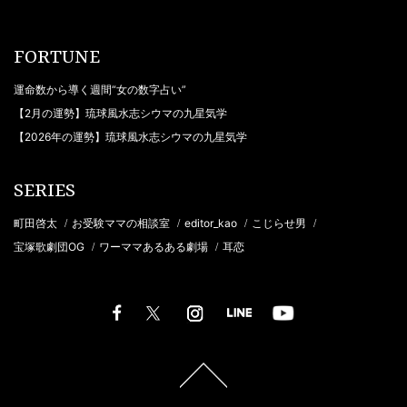
FORTUNE
運命数から導く週間“女の数字占い”
【2月の運勢】琉球風水志シウマの九星気学
【2026年の運勢】琉球風水志シウマの九星気学
SERIES
町田啓太
お受験ママの相談室
editor_kao
こじらせ男
/
/
/
/
宝塚歌劇団OG
ワーママあるある劇場
耳恋
/
/