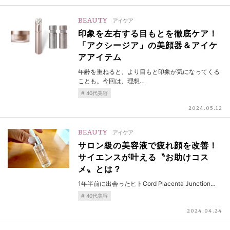
BEAUTY
アイケア
印象を左右する目もとを徹底ケア！
「アクシージア」の美顔器＆アイケ
アアイテム
年齢を重ねると、より目もと印象が気になってくる
ことも。今回は、理想…
40代美容
2024.05.12
BEAUTY
アイケア
サロン級の美容液で疲れ顔を改善！
サイエンスが叶える〝お助けコス
メ〟とは？
1年半前に出会ったヒトCord Placenta Junction…
40代美容
2024.04.24