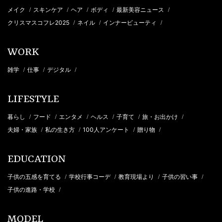
メイク
スキンケア
ヘア
ボディ
最新美容ニュース
/
/
/
/
/
クリスマスコフレ2025
ネイル
インナービューティ
/
/
/
WORK
雑学
仕事
デジタル
/
/
/
LIFESTYLE
暮らし
フード
エンタメ
ヘルス
子育て
旅・お出かけ
/
/
/
/
/
/
夫婦・家族
私の生き方
100人アンケート
贈り物
/
/
/
/
EDUCATION
子供の五感を育てる
学校行事コーデ
教育現場より
子供の習い事
/
/
/
/
子供の進路・学校
/
MODEL