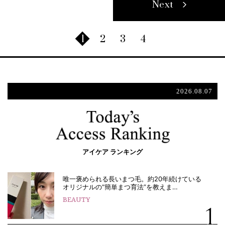
Next
1
2
3
4
2026.08.07
アイケア ランキング
唯一褒められる長いまつ毛。約20年続けている
オリジナルの“簡単まつ育法”を教えま…
BEAUTY