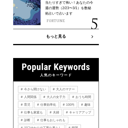
当たりすぎて怖い！あなたの今
週の運勢（2/23〜3/1）を数秘
術占いで占います
FORTUNE
もっと見る
人気のキーワード
今さら聞けない
大人のマナー
人間関係
大人の女子力
おうち時間
育児
仕事効率化
100均
趣味
仕事も家庭も
夫婦
キャリアアップ
診断
仕事もおしゃれも
川口ゆかりの丁寧な暮らし
韓国