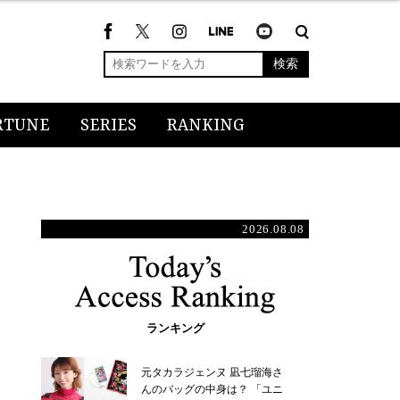
検索
RTUNE
SERIES
RANKING
2026.08.08
ランキング
元タカラジェンヌ 凪七瑠海さ
んのバッグの中身は？ 「ユニ