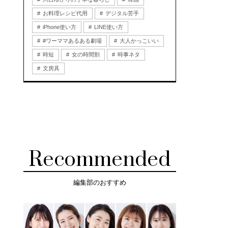
お料理レシピ代用
デジタル苦手
iPhone使い方
LINE使い方
#ワーママあるある劇場
大人かっこいい
時短
女の時間割
時事ネタ
文房具
Recommended
編集部のおすすめ