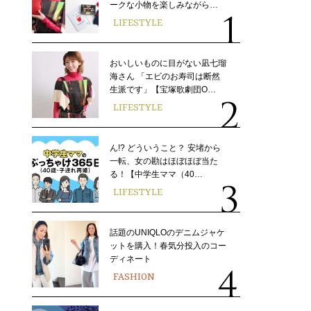
ークな小物を楽しみながら…
LIFESTYLE
おいしいものに目がない凪七瑠
海さん 「エビのお寿司は断然
生派です」【宝塚歌劇団O…
LIFESTYLE
ん!? どういうこと？ 安堵から
一転、女の勘はほぼほぼ当た
る！【中学生ママ（40…
LIFESTYLE
話題のUNIQLOのデニムジャケ
ットを購入！春気分投入のコー
ディネート
FASHION