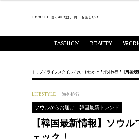
Domani
働く40代は、明日も楽しい！
FASHION
BEAUTY
WOR
トップ
ライフスタイル
旅・お出かけ
海外旅行
【韓国最
LIFESTYLE
海外旅行
ソウルからお届け！韓国最新トレンド
【韓国最新情報】ソウル
ェック！