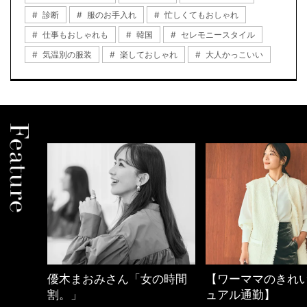
診断
服のお手入れ
忙しくてもおしゃれ
仕事もおしゃれも
韓国
セレモニースタイル
気温別の服装
楽しておしゃれ
大人かっこいい
の時間
【ワーママのきれいめカジ
働く女性のバッグ
ュアル通勤】