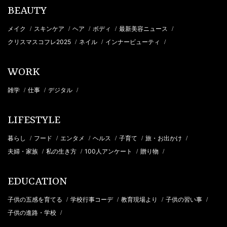
BEAUTY
メイク
スキンケア
ヘア
ボディ
最新美容ニュース
/
/
/
/
/
クリスマスコフレ2025
ネイル
インナービューティ
/
/
/
WORK
雑学
仕事
デジタル
/
/
/
LIFESTYLE
暮らし
フード
エンタメ
ヘルス
子育て
旅・お出かけ
/
/
/
/
/
/
夫婦・家族
私の生き方
100人アンケート
贈り物
/
/
/
/
EDUCATION
子供の五感を育てる
学校行事コーデ
教育現場より
子供の習い事
/
/
/
/
子供の進路・学校
/