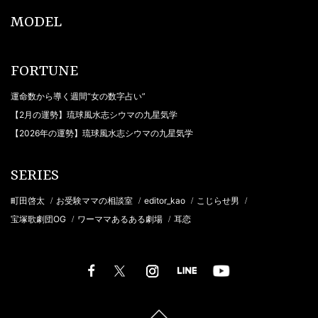
MODEL
FORTUNE
運命数から導く週間“女の数字占い”
【2月の運勢】琉球風水志シウマの九星気学
【2026年の運勢】琉球風水志シウマの九星気学
SERIES
町田啓太
お受験ママの相談室
editor_kao
こじらせ男
/
/
/
/
宝塚歌劇団OG
ワーママあるある劇場
耳恋
/
/