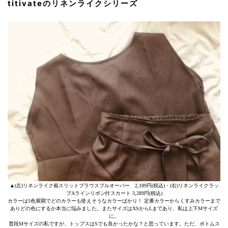
titivateのリネンライクシリーズ
▲(左)リネンライク裾スリットブラウスプルオーバー 2,189円(税込)・(右)リネンライクラッ
プAラインリボン付スカート 3,289円(税込)
カラーは5色展開でどのカラーも使えそうなカラーばかり！ 定番カラーからくすみカラーまで
ありどの色にするか本当に悩みました。またサイズはXSからLまであり、私は上下Mサイズ
に。
普段Mサイズの私ですが、トップスはSでも良かったかな？と思っています。ただ、ボトムス