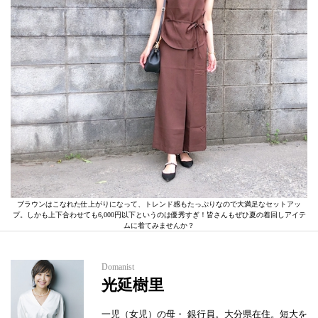
ブラウンはこなれた仕上がりになって、トレンド感もたっぷりなので大満足なセットアッ
プ。しかも上下合わせても6,000円以下というのは優秀すぎ！皆さんもぜひ夏の着回しアイテ
ムに着てみませんか？
Domanist
光延樹里
一児（女児）の母・ 銀行員。大分県在住。短大を