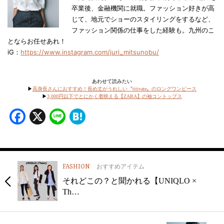
卒業後、金融機関に就職。ファッション好きが高
じて、地元でショーのスタイリングをするなど、
ファッション関係の仕事をした経験も。九州のこ
とならお任せあれ！
iG：
https://www.instagram.com/juri_mitsunobu/
あわせて読みたい
▶︎
高身長さんにおすすめ！長め丈がうれしい〝titivate〟のロングワンピース
▶︎
3,000円以下でとにかく着映える【ZARA】の袖コントップス
Facebook
X
Line
Hatena
FASHION
おすすめアイテム
それどこの？と聞かれる【UNIQLO ×
Th…