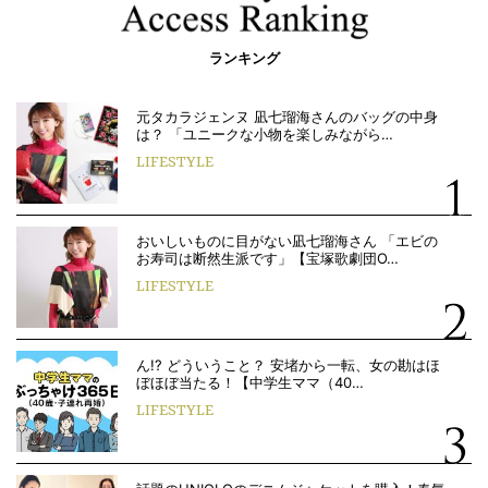
ランキング
元タカラジェンヌ 凪七瑠海さんのバッグの中身
は？ 「ユニークな小物を楽しみながら…
LIFESTYLE
おいしいものに目がない凪七瑠海さん 「エビの
お寿司は断然生派です」【宝塚歌劇団O…
LIFESTYLE
ん!? どういうこと？ 安堵から一転、女の勘はほ
ぼほぼ当たる！【中学生ママ（40…
LIFESTYLE