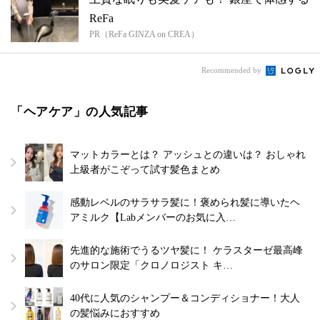
ReFa
PR（ReFa GINZA on CREA）
Recommended by
「ヘアケア」の人気記事
マットカラーとは？ アッシュとの違いは？ おしゃれ
上級者がこぞって試す髪色まとめ
感動レベルのサラサラ髪に！褒められ髪に導いたヘ
アミルク【Labメンバーのお気に入…
先進的な施術でうるツヤ髪に！ ケラスターゼ最高峰
のサロン限定「クロノロジスト キ…
40代に人気のシャンプー＆コンディショナー！大人
の髪悩みにおすすめ