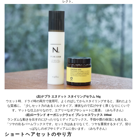
レクト。
(左)ナプラ エヌドット スタイリングセラム 94g
ウエット時、ドライ時の両方で使用可。よくのばしてからスタイリングすると、濡れたよう
な質感に。「少しセット力のあるミルクタイプ。液状なので広げやすく厚くなりにくいで
す。マットな仕上がりなので、エアリーなボブやショートに最適」（みち子さん）
(右)ローランド オーガニックウェイ プレシャスワックス 100ml
ランダムな動きを出すのにぴったりなミディアムワックス。手指や唇の保湿にも使える。
「ツヤの出るバームワックスです。セット力はあまりなくて、ツヤを重視するタイプ。切り
っぱなしのボブやミディアムに合います」（みち子さん）
ショートヘアセットのやり方