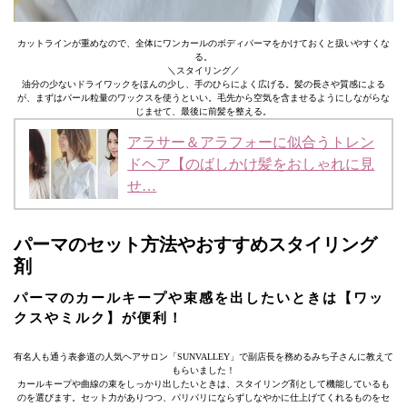
カットラインが重めなので、全体にワンカールのボディパーマをかけておくと扱いやすくな
る。
＼スタイリング／
油分の少ないドライワックをほんの少し、手のひらによく広げる。髪の長さや質感による
が、まずはパール粒量のワックスを使うといい。毛先から空気を含ませるようにしながらな
じませて、最後に前髪を整える。
アラサー＆アラフォーに似合うトレン
ドヘア【のばしかけ髪をおしゃれに見
せ…
パーマのセット方法やおすすめスタイリング
剤
パーマのカールキープや束感を出したいときは【ワッ
クスやミルク】が便利！
有名人も通う表参道の人気ヘアサロン「SUNVALLEY」で副店長を務めるみち子さんに教えて
もらいました！
カールキープや曲線の束をしっかり出したいときは、スタイリング剤として機能しているも
のを選びます。セット力がありつつ、パリパリにならずしなやかに仕上げてくれるものをセ