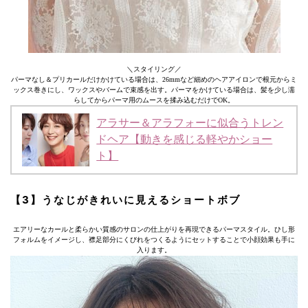
＼スタイリング／
パーマなし＆プリカールだけかけている場合は、26mmなど細めのヘアアイロンで根元からミ
ックス巻きにし、ワックスやバームで束感を出す。パーマをかけている場合は、髪を少し濡
らしてからパーマ用のムースを揉み込むだけでOK。
アラサー＆アラフォーに似合うトレン
ドヘア【動きを感じる軽やかショー
ト】
【3】うなじがきれいに見えるショートボブ
エアリーなカールと柔らかい質感のサロンの仕上がりを再現できるパーマスタイル。ひし形
フォルムをイメージし、襟足部分にくびれをつくるようにセットすることで小顔効果も手に
入ります。