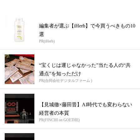
編集者が選ぶ【iHerb】で今買うべきもの10
選
PR(iHerb)
“宝くじは運じゃなかった”当たる人の“共
通点”を知っただけ
PR(合同会社デジタルファーム )
【見城徹×藤田晋】AI時代でも変わらない
経営者の本質
PR(FINCHI on GOETHE)