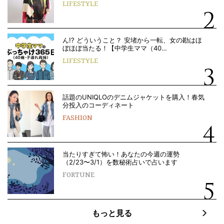
LIFESTYLE
ん!? どういうこと？ 安堵から一転、女の勘はほ
ぼほぼ当たる！【中学生ママ（40…
LIFESTYLE
話題のUNIQLOのデニムジャケットを購入！春気
分投入のコーディネート
FASHION
当たりすぎて怖い！あなたの今週の運勢
（2/23〜3/1）を数秘術占いで占います
FORTUNE
もっと見る