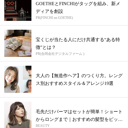
GOETHEとFINCHIがタッグを組み、新メ
ディアを創設
PR(FINCHI on GOETHE)
宝くじが当たる人にだけ共通する“ある特
徴”とは？
PR(合同会社デジタルファーム )
大人の【無造作ヘア】のつくり方。レング
ス別おすすめスタイル＆アレンジ19選
毛先だけパーマはセットが簡単！ショート
からロングまで｜おすすめの髪型をピック
BEAUTY
アッ...