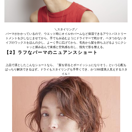
＼スタイリング／
パーマがかかっているので、ウエット時にオイルやバームなど保湿できるアウトバストリー
トメントを少しなじませてから、手でもみ込むようにドライヤーで乾かす。ベタつかないタ
イプのワックスをほんの少し、よーく手に広げてから、毛先から髪を持ち上げるようにクシ
ャッと揉み込んで束感と空気感を出し、指先で形を整える。
【2】ラフなパーマのニュアンスショート
上品で凛としたこんなショートなら、「髪を切るとボーイッシュになりそう」という心配も
ばっちり解決できるはず。ドライもスタイリングも手早くでき、かつ360度美人見えするスタ
イル！