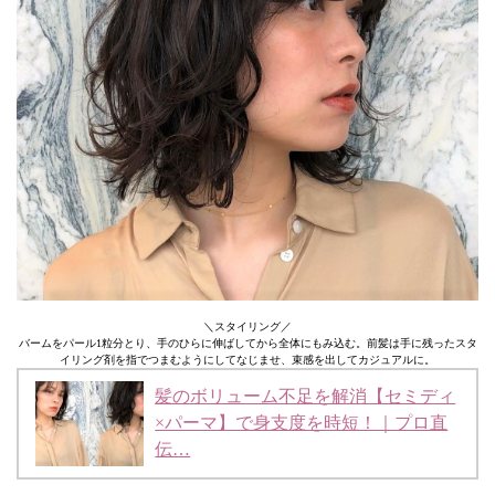
＼スタイリング／
バームをパール1粒分とり、手のひらに伸ばしてから全体にもみ込む。前髪は手に残ったスタ
イリング剤を指でつまむようにしてなじませ、束感を出してカジュアルに。
髪のボリューム不足を解消【セミディ
×パーマ】で身支度を時短！｜プロ直
伝…