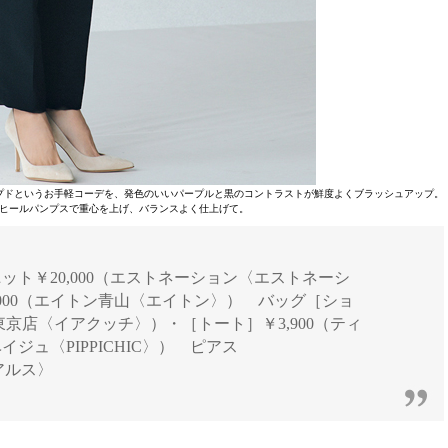
プドというお手軽コーデを、発色のいいパープルと黒のコントラストが鮮度よくブラッシュアップ。
ヒールパンプスで重心を上げ、バランスよく仕上げて。
ニット￥20,000（エストネーション〈エストネーシ
000（エイトン青山〈エイトン〉） バッグ［ショ
丸東京店〈イアクッチ〉）・［トート］￥3,900（ティ
イジュ〈PIPPICHIC〉） ピアス
マアルス〉