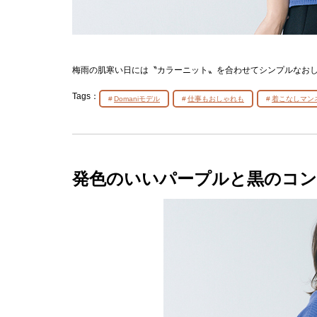
梅雨の肌寒い日には〝カラーニット〟を合わせてシンプルなお
Tags：
Domaniモデル
仕事もおしゃれも
着こなしマン
発色のいいパープルと黒のコ