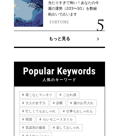
当たりすぎて怖い！あなたの今
週の運勢（2/23〜3/1）を数秘
術占いで占います
FORTUNE
もっと見る
人気のキーワード
着こなしマンネリ
こなれ感
大人の女子力
診断
服のお手入れ
忙しくてもおしゃれ
仕事もおしゃれも
韓国
セレモニースタイル
気温別の服装
楽しておしゃれ
大人かっこいい