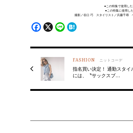
●この特集で使用した
●この特集に使用し
撮影／谷口 巧 スタイリスト／兵藤千尋 
Facebook
X
Line
Hatena
FASHION
ニットコーデ
指名買い決定！ 通勤スタイ
には、〝サックスブ…