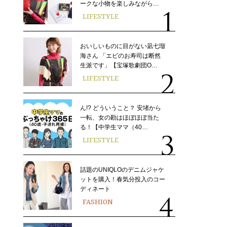
ークな小物を楽しみながら…
LIFESTYLE
おいしいものに目がない凪七瑠
海さん 「エビのお寿司は断然
生派です」【宝塚歌劇団O…
LIFESTYLE
ん!? どういうこと？ 安堵から
一転、女の勘はほぼほぼ当た
る！【中学生ママ（40…
LIFESTYLE
話題のUNIQLOのデニムジャケ
ットを購入！春気分投入のコー
ディネート
FASHION