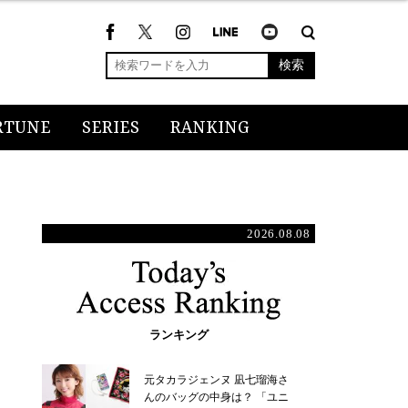
検索
RTUNE
SERIES
RANKING
2026.08.08
ランキング
元タカラジェンヌ 凪七瑠海さ
んのバッグの中身は？ 「ユニ