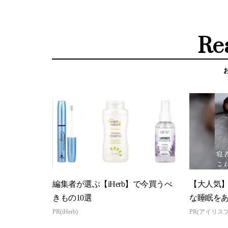
Re
編集者が選ぶ【iHerb】で今買うべ
【大人気
きもの10選
な睡眠を
PR(iHerb)
PR(アイリス