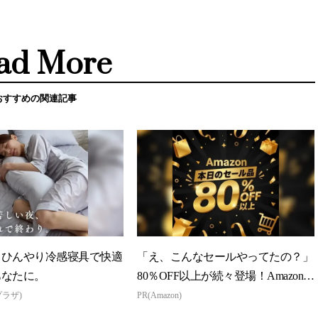
ad More
おすすめの関連記事
】ひんやり冷感寝具で快適
「え、こんなセールやってたの？」
あなたに。
80％OFF以上が続々登場！Amazonの
本気が...
プラザ)
PR(Amazon)