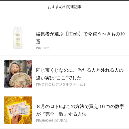
おすすめの関連記事
編集者が選ぶ【iHerb】で今買うべきもの10
選
PR(iHerb)
同じ宝くじなのに、当たる人と外れる人の
違い実は“ここ”でした
PR(合同会社デジタルファーム )
８月のロト6はこの方法で買え!!６つの数字
が『完全一致』する方法
PR(株式会社MURA)