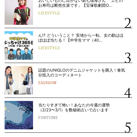
おいしいものに目がない凪七瑠海さん 「エビの
お寿司は断然生派です」【宝塚歌劇団O…
LIFESTYLE
ん!? どういうこと？ 安堵から一転、女の勘はほ
ぼほぼ当たる！【中学生ママ（40…
LIFESTYLE
話題のUNIQLOのデニムジャケットを購入！春気
分投入のコーディネート
FASHION
当たりすぎて怖い！あなたの今週の運勢
（2/23〜3/1）を数秘術占いで占います
FORTUNE