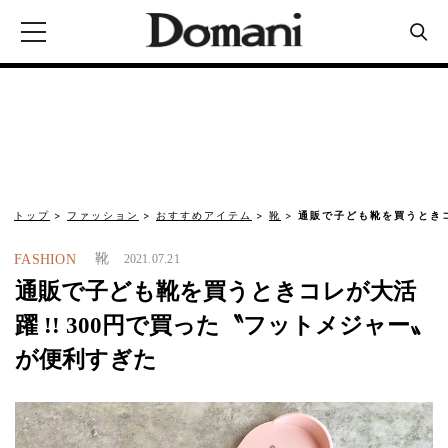
トップ
ファッション
おすすめアイテム
靴
通販で子ども靴を買うときコレ
靴
FASHION
2021.07.21
通販で子ども靴を買うときコレが大活
躍 !! 300円で買った〝フットメジャー〟
が便利すぎた