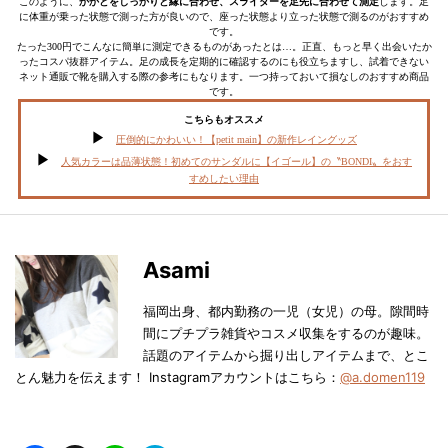
このように、
かかとをしっかりと縁に合わせ、スライダーを足先に合わせて測定
します。足
に体重が乗った状態で測った方が良いので、座った状態より立った状態で測るのがおすすめ
です。
たった300円でこんなに簡単に測定できるものがあったとは…。正直、もっと早く出会いたか
ったコスパ抜群アイテム。足の成長を定期的に確認するのにも役立ちますし、試着できない
ネット通販で靴を購入する際の参考にもなります。一つ持っておいて損なしのおすすめ商品
です。
こちらもオススメ
圧倒的にかわいい！【petit main】の新作レイングッズ
人気カラーは品薄状態！初めてのサンダルに【イゴール】の〝BONDI〟をおす
すめしたい理由
Asami
福岡出身、都内勤務の一児（女児）の母。隙間時
間にプチプラ雑貨やコスメ収集をするのが趣味。
話題のアイテムから掘り出しアイテムまで、とこ
とん魅力を伝えます！ Instagramアカウントはこちら：
@a.domen119