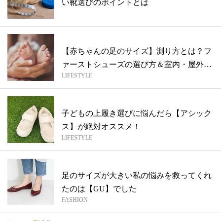
い靴選びのポイントとは
【赤ちゃんの足のサイズ】測り方とは？フ
ァーストシューズの選び方＆室内・屋外用
LIFESTYLE
おす...
子どもの上履き選びに悩んだら【アシック
ス】が絶対オススメ！
LIFESTYLE
足のサイズが大きい私の悩みを救ってくれ
たのは【GU】でした
FASHION