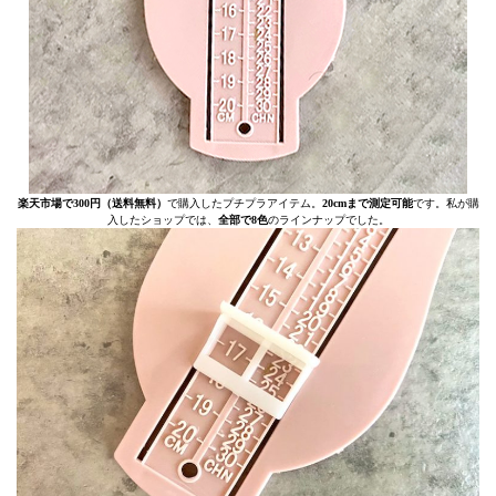
楽天市場で300円（送料無料）
で購入したプチプラアイテム。
20cmまで測定可能
です。私が購
入したショップでは、
全部で8色
のラインナップでした。