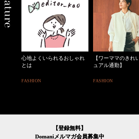
しゃれ
【ワーママのきれいめカジ
優木まおみさん「
ュアル通勤】
割。」
FASHION
LIFESTYLE
【登録無料】
Domaniメルマガ会員募集中