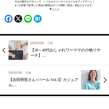
ではの贅沢なデザインで、いつものスニーカースタイルをアップデート！
●この特集で使用した商品の価格はすべて総額（税込）表記となります。
▶︎
エトロ
Facebook
X
Line
Hatena
FASHION
小物
【30～40代おしゃれワーママの小物リサ
ーチ】…
FASHION
小物
【吉田明世さん×パール Vol.3】カジュア
ル…