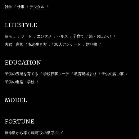
雑学
仕事
デジタル
/
/
/
LIFESTYLE
暮らし
フード
エンタメ
ヘルス
子育て
旅・お出かけ
/
/
/
/
/
/
夫婦・家族
私の生き方
100人アンケート
贈り物
/
/
/
/
EDUCATION
子供の五感を育てる
学校行事コーデ
教育現場より
子供の習い事
/
/
/
/
子供の進路・学校
/
MODEL
FORTUNE
運命数から導く週間“女の数字占い”