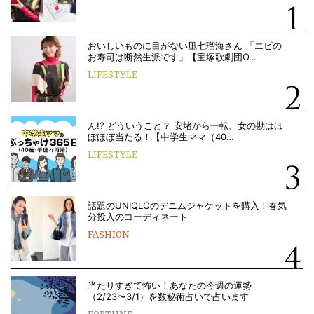
おいしいものに目がない凪七瑠海さん 「エビの
お寿司は断然生派です」【宝塚歌劇団O…
LIFESTYLE
ん!? どういうこと？ 安堵から一転、女の勘はほ
ぼほぼ当たる！【中学生ママ（40…
LIFESTYLE
話題のUNIQLOのデニムジャケットを購入！春気
分投入のコーディネート
FASHION
当たりすぎて怖い！あなたの今週の運勢
（2/23〜3/1）を数秘術占いで占います