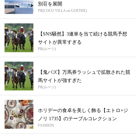
別荘を展開
PR(COCO VILLA on GOETHE)
【SNS騒然】3連単を当て続ける競馬予想
サイトが異常すぎる
PR(ルーツ)
【鬼バズ】万馬券ラッシュで拡散された競
馬サイトが強すぎた
PR(ルーツ)
ホリデーの食卓を美しく飾る【エトロ×ジ
ノリ 1735】のテーブルコレクション
FASHION