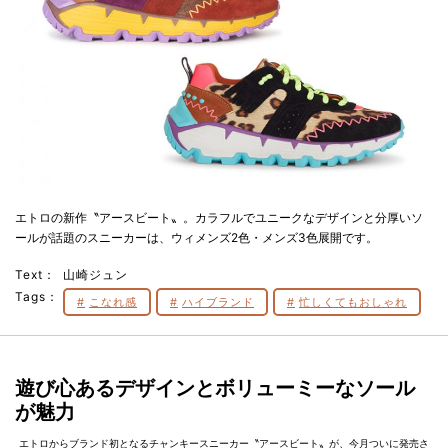
エトロの新作〝アースビート〟。カラフルでユニークなデザインと分厚いソ
ールが話題のスニーカーは、ウィメンズ2色・メンズ3色展開です。
Text：
山崎ジュン
Tags：
こなれ感
ハイブランド
忙しくてもおしゃれ
遊び心あるデザインとボリューミーなソール
が魅力
エトロからブランド初となるチャンキースニーカー〝アースビート〟が、今月ついに発売さ