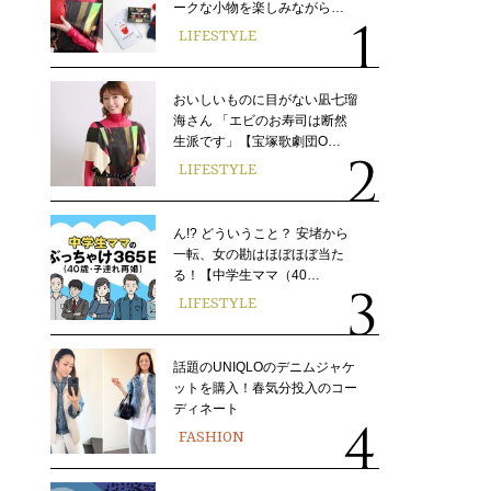
ークな小物を楽しみながら…
LIFESTYLE
おいしいものに目がない凪七瑠
海さん 「エビのお寿司は断然
生派です」【宝塚歌劇団O…
LIFESTYLE
ん!? どういうこと？ 安堵から
一転、女の勘はほぼほぼ当た
る！【中学生ママ（40…
LIFESTYLE
話題のUNIQLOのデニムジャケ
ットを購入！春気分投入のコー
ディネート
FASHION