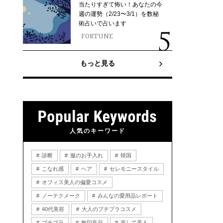
当たりすぎて怖い！あなたの今
週の運勢（2/23〜3/1）を数秘
術占いで占います
FORTUNE
もっと見る
人気のキーワード
診断
服のお手入れ
韓国
こなれ感
ヘア
セレモニースタイル
オフィス美人の偏愛コスメ
ノーテクメーク
みんなの愛用品レポート
40代美容
大人のプチプラコスメ
プチプラ
無印良品
楽して美人