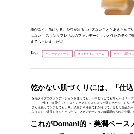
粉が吹く、筋になる、シワが出る…仕方ないこととあきらめて
はない！ スキンケアレベルのファンデーションと仕込みテクで
えてもらいました♡
Tags：
ノーテクメーク
ほめられアイテム
今さら聞け
乾かない肌づくりには、「仕込
保湿タイプのファンデーションを使っても、日中どうしても乾く人はメーク
性は、毎日忙しくてスキンケアをちゃちゃっと済ませがち。でも、
また頑張ってケアしても、寒い洗面所や部屋で肌が冷えていると化粧品が入
なります。保湿をきちんとしたら、ファンデーションは最新のものを少量、
これがDomani的・美潤ベー