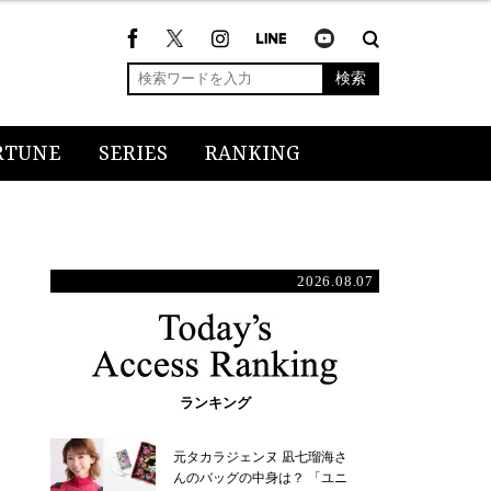
検索
RTUNE
SERIES
RANKING
2026.08.07
ランキング
元タカラジェンヌ 凪七瑠海さ
んのバッグの中身は？ 「ユニ