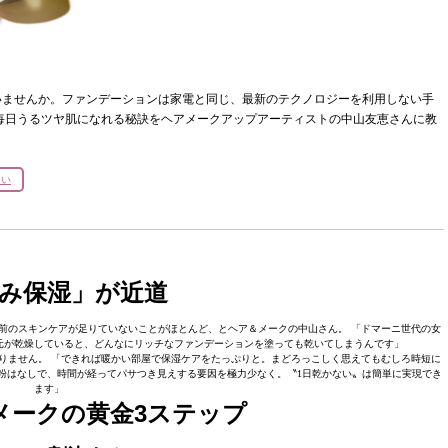
いませんか。ファンデーションは家電と同じ、最新のテクノロジーを利用しない手
毎日うるツヤ肌になれる秘訣をヘアメークアップアーティストの中山友恵さんに教
ない
み保湿」が近道
前のスキンケアが足りていないことがほとんど、とヘア＆メークの中山さん。 「ドマーニ世代の女
元が乾燥していると、どんなにリッチなファンデーションを塗っても乾いてしまうんです」
りません。 「できれば暖かい部屋で保湿ケアをたっぷりと。まどろっこしく思えてもむしろ時短に
粉はなしで、時間が経ってパサつき見えする要因を極力少なく。〝1日乾かない〟は簡単に実現でき
ます」
スメークの黄金3ステップ