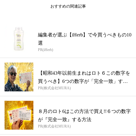
おすすめの関連記事
編集者が選ぶ【iHerb】で今買うべきもの10
選
PR(iHerb)
【昭和43年以前生まれはロト６この数字を
買うべき】6つの数字が「完全一致」する
PR(株式会社MURA)
方...
８月のロト6はこの方法で買え!!６つの数字
が『完全一致』する方法
PR(株式会社MURA)