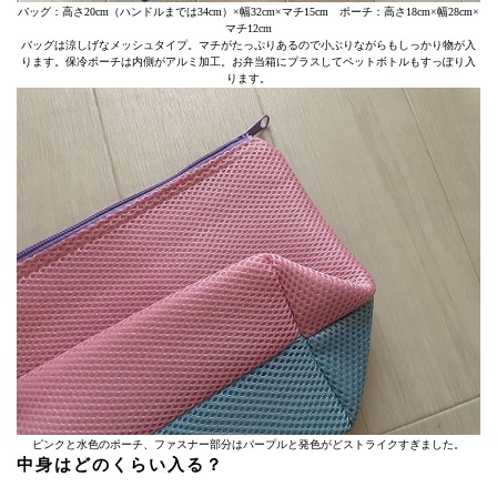
バッグ：高さ20cm（ハンドルまでは34cm）×幅32cm×マチ15cm ポーチ：高さ18cm×幅28cm×
マチ12cm
バッグは涼しげなメッシュタイプ。マチがたっぷりあるので小ぶりながらもしっかり物が入
ります。保冷ポーチは内側がアルミ加工。お弁当箱にプラスしてペットボトルもすっぽり入
ります。
ピンクと水色のポーチ、ファスナー部分はパープルと発色がどストライクすぎました。
中身はどのくらい入る？