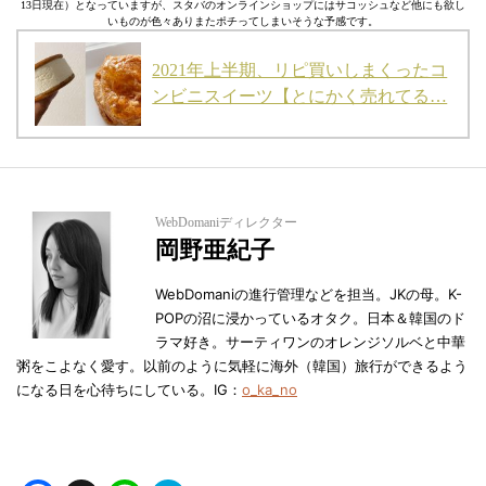
13日現在）となっていますが、スタバのオンラインショップにはサコッシュなど他にも欲し
いものが色々ありまたポチってしまいそうな予感です。
2021年上半期、リピ買いしまくったコ
ンビニスイーツ【とにかく売れてる…
WebDomaniディレクター
岡野亜紀子
WebDomaniの進行管理などを担当。JKの母。K-
POPの沼に浸かっているオタク。日本＆韓国のド
ラマ好き。サーティワンのオレンジソルベと中華
粥をこよなく愛す。以前のように気軽に海外（韓国）旅行ができるよう
になる日を心待ちにしている。IG：
o_ka_no