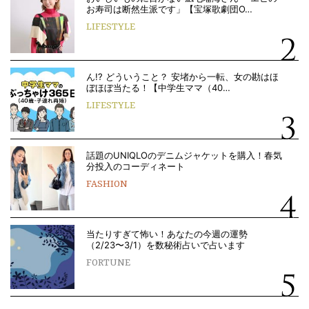
お寿司は断然生派です」【宝塚歌劇団O…
LIFESTYLE
ん!? どういうこと？ 安堵から一転、女の勘はほ
ぼほぼ当たる！【中学生ママ（40…
LIFESTYLE
話題のUNIQLOのデニムジャケットを購入！春気
分投入のコーディネート
FASHION
当たりすぎて怖い！あなたの今週の運勢
（2/23〜3/1）を数秘術占いで占います
FORTUNE