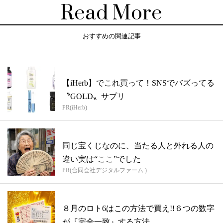
Read More
おすすめの関連記事
【iHerb】でこれ買って！SNSでバズってる
〝GOLD〟サプリ
PR(iHerb)
同じ宝くじなのに、当たる人と外れる人の
違い実は“ここ”でした
PR(合同会社デジタルファーム )
８月のロト6はこの方法で買え!!６つの数字
が『完全一致』する方法