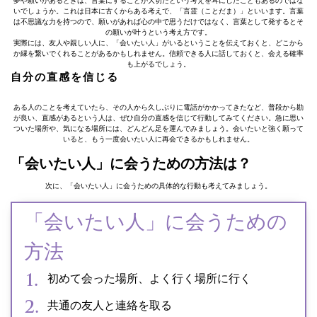
夢や願いがあるときは、言葉にすることが大切だという考えを耳にしたこともあるのではな
いでしょうか。これは日本に古くからある考えで、「言霊（ことだま）」といいます。言葉
は不思議な力を持つので、願いがあれば心の中で思うだけではなく、言葉として発するとそ
の願いが叶うという考え方です。
実際には、友人や親しい人に、「会いたい人」がいるということを伝えておくと、どこから
か縁を繋いでくれることがあるかもしれません。信頼できる人に話しておくと、会える確率
も上がるでしょう。
自分の直感を信じる
ある人のことを考えていたら、その人から久しぶりに電話がかかってきたなど、普段から勘
が良い、直感があるという人は、ぜひ自分の直感を信じて行動してみてください。急に思い
ついた場所や、気になる場所には、どんどん足を運んでみましょう。会いたいと強く願って
いると、もう一度会いたい人に再会できるかもしれません。
「会いたい人」に会うための方法は？
次に、「会いたい人」に会うための具体的な行動も考えてみましょう。
「会いたい人」に会うための
方法
初めて会った場所、よく行く場所に行く
共通の友人と連絡を取る