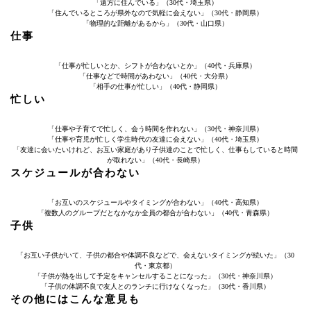
「遠方に住んでいる」（30代・埼玉県）
「住んでいるところが県外なので気軽に会えない」（30代・静岡県）
「物理的な距離があるから」（30代・山口県）
仕事
「仕事が忙しいとか、シフトが合わないとか」（40代・兵庫県）
「仕事などで時間があわない」（40代・大分県）
「相手の仕事が忙しい」（40代・静岡県）
忙しい
「仕事や子育てで忙しく、会う時間を作れない」（30代・神奈川県）
「仕事や育児が忙しく学生時代の友達に会えない」（40代・埼玉県）
「友達に会いたいけれど、お互い家庭があり子供達のことで忙しく、仕事もしていると時間
が取れない」（40代・長崎県）
スケジュールが合わない
「お互いのスケジュールやタイミングが合わない」（40代・高知県）
「複数人のグループだとなかなか全員の都合が合わない」（40代・青森県）
子供
「お互い子供がいて、子供の都合や体調不良などで、会えないタイミングが続いた」（30
代・東京都）
「子供が熱を出して予定をキャンセルすることになった」（30代・神奈川県）
「子供の体調不良で友人とのランチに行けなくなった」（30代・香川県）
その他にはこんな意見も