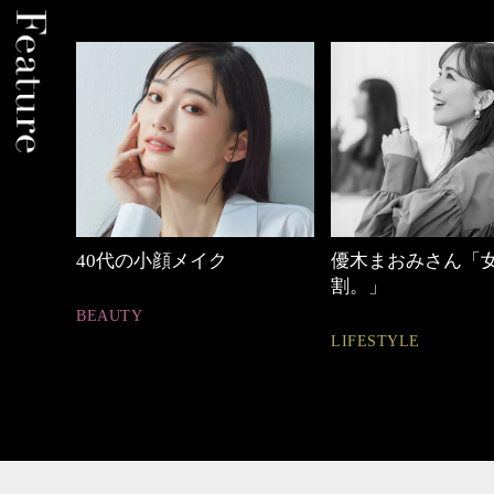
中身
40代の小顔メイク
優木まおみさん「
割。」
BEAUTY
LIFESTYLE