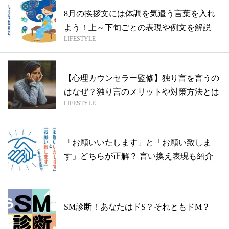
8月の挨拶文には体調を気遣う言葉を入れ
よう！上～下旬ごとの表現や例文を解説
LIFESTYLE
【心理カウンセラー監修】独り言を言うの
はなぜ？独り言のメリットや対策方法とは
LIFESTYLE
「お願いいたします」と「お願い致しま
す」どちらが正解？ 言い換え表現も紹介
SM診断！あなたはドS？それともドM？