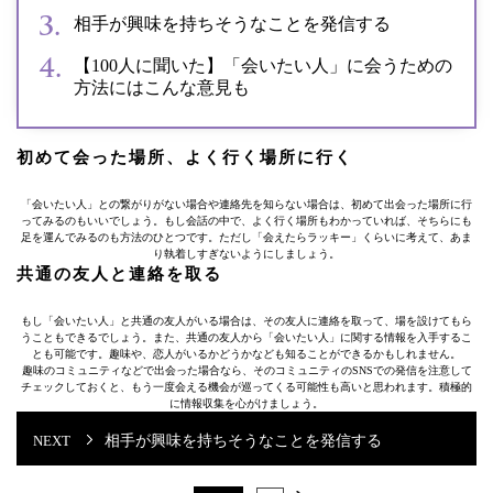
相手が興味を持ちそうなことを発信する
【100人に聞いた】「会いたい人」に会うための
方法にはこんな意見も
初めて会った場所、よく行く場所に行く
「会いたい人」との繋がりがない場合や連絡先を知らない場合は、初めて出会った場所に行
ってみるのもいいでしょう。もし会話の中で、よく行く場所もわかっていれば、そちらにも
足を運んでみるのも方法のひとつです。ただし「会えたらラッキー」くらいに考えて、あま
り執着しすぎないようにしましょう。
共通の友人と連絡を取る
もし「会いたい人」と共通の友人がいる場合は、その友人に連絡を取って、場を設けてもら
うこともできるでしょう。また、共通の友人から「会いたい人」に関する情報を入手するこ
とも可能です。趣味や、恋人がいるかどうかなども知ることができるかもしれません。
趣味のコミュニティなどで出会った場合なら、そのコミュニティのSNSでの発信を注意して
チェックしておくと、もう一度会える機会が巡ってくる可能性も高いと思われます。積極的
に情報収集を心がけましょう。
相手が興味を持ちそうなことを発信する