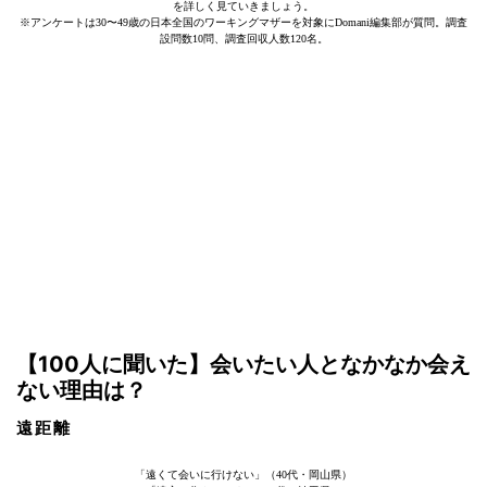
を詳しく見ていきましょう。
※アンケートは30〜49歳の日本全国のワーキングマザーを対象にDomani編集部が質問。調査
設問数10問、調査回収人数120名。
【100人に聞いた】会いたい人となかなか会え
ない理由は？
遠距離
「遠くて会いに行けない」（40代・岡山県）