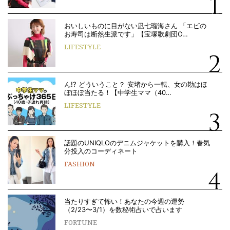
おいしいものに目がない凪七瑠海さん 「エビの
お寿司は断然生派です」【宝塚歌劇団O…
LIFESTYLE
ん!? どういうこと？ 安堵から一転、女の勘はほ
ぼほぼ当たる！【中学生ママ（40…
LIFESTYLE
話題のUNIQLOのデニムジャケットを購入！春気
分投入のコーディネート
FASHION
当たりすぎて怖い！あなたの今週の運勢
（2/23〜3/1）を数秘術占いで占います
FORTUNE