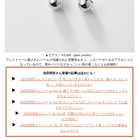
▲ピアス／￥6,600（genic jewelry）
アシメトリーに配されたパールが洗練された雰囲気をオン。シルバーボールがアクセントに
なっているので、黒やパンツなどかっこいい系の着こなしとも好相性！
吉田明世さん登場の記事はほかにも！
【吉田明世さんインタビュー】母になり大きく変わった生活、働き方、おしゃ
れ…。大切にしているものとは？
【吉田明世さん×パール Vol.2】働くママ的“ハレの日”にはパール付きトップス
がちょうどいい！
【吉田明世さん×パール Vol.3】カジュアルな日こそ“パールネックレス”で上品
さをプラスしたい！
【吉田明世さん×パール Vol.4】 可愛げがほんのり漂う“パール付きシュー
ズ”が気分♡
【吉田明世さん×パール Vol.5】 旬のジュエリーブランド発！ パールの洒落見
えレイヤード