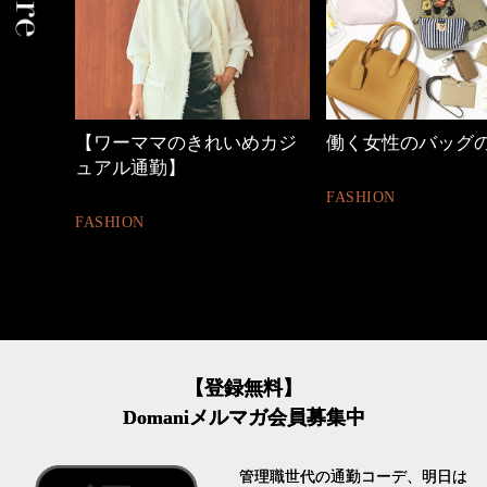
めカジ
働く女性のバッグの中身
心地よくいられる
とは
FASHION
FASHION
【登録無料】
Domaniメルマガ会員募集中
管理職世代の通勤コーデ、明日は