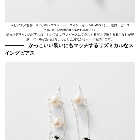
▲ピアス／右側：￥55,000（エスケーパーズオンライン<AGMES >）、 左側：ピアス
￥16,500（essence of ANAYI<RADA>）
凝ったデザインのピアスは、シンプルなワンピースにプラスするだけで映える着こなしが完
成。パールがあればちょっとしたおでかけムードも漂います。
かっこいい装いにもマッチするリズミカルなス
イングピアス