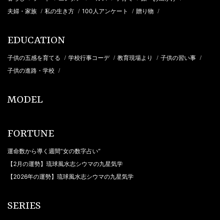
夫婦・家族
私の生き方
100人アンケート
贈り物
/
/
/
/
EDUCATION
子供の五感を育てる
学校行事コーデ
教育現場より
子供の習い事
/
/
/
/
子供の進路・学校
/
MODEL
FORTUNE
運命数から導く週間“女の数字占い”
【2月の運勢】琉球風水志シウマの九星気学
【2026年の運勢】琉球風水志シウマの九星気学
SERIES