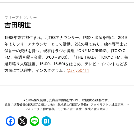
フリーアナウンサー
吉田明世
1988年東京都生まれ。元TBSアナウンサー。結婚・出産を機に、2019
年よりフリーアナウンサーとして活動。2児の母であり、絵本専門士と
保育士の資格を持つ。現在はラジオ番組『ONE MORNING』(TOKYO
FM、毎週月曜～金曜、6:00～9:00)、『THE TRAD』(TOKYO FM、毎
週月曜＆火曜担当、15:00～16:50)をはじめ、テレビ・イベントなど多
方面にて活躍中。インスタグラム：
@akiyo0414
●この特集で使用した商品の価格はすべて、総額(税込)価格です。
撮影／遠藤優貴(MOUSTACHE／人物)、魚地武大(TENT／静物) スタイリスト／縄田恵里 ヘ
ア&メーク／神戸春美 モデル／吉田明世 構成／佐々木陽子
Facebook
X
Line
Hatena