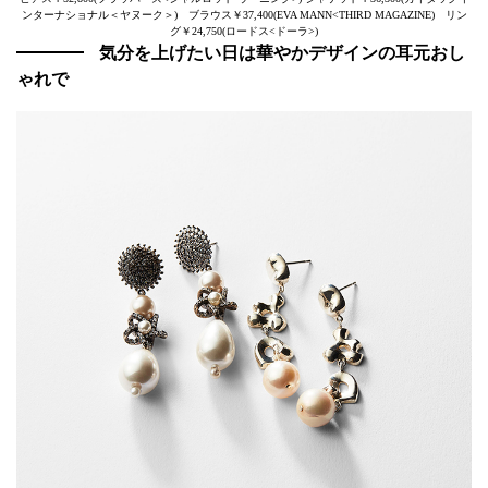
ンターナショナル＜ヤヌーク＞) ブラウス￥37,400(EVA MANN<THIRD MAGAZINE) リン
グ￥24,750(ロードス<ドーラ>)
気分を上げたい日は華やかデザインの耳元おし
ゃれで