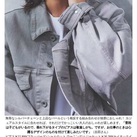
無骨なシルバーチェーンと上品なパールという相反する組み合わせが抜群におしゃれ！ カジ
ュアルスタイルに合わせれば、それだけでかっこいい大人のおしゃれが楽しめます。
「普段
は子どもがいるので、垂れ下がるタイプのピアスは敬遠しがち。ですが、お仕事のときは心
躍るデザインのものを付けて楽しみたいです」
（吉田さん）
ピアス￥52,800(フラッパーズ<シャルロット ウーニング>) ジャケット￥36,300(カイタックイ