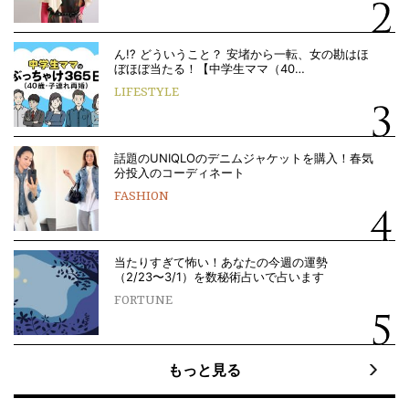
ん!? どういうこと？ 安堵から一転、女の勘はほ
ぼほぼ当たる！【中学生ママ（40…
LIFESTYLE
話題のUNIQLOのデニムジャケットを購入！春気
分投入のコーディネート
FASHION
当たりすぎて怖い！あなたの今週の運勢
（2/23〜3/1）を数秘術占いで占います
FORTUNE
もっと見る