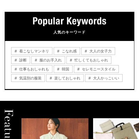
人気のキーワード
着こなしマンネリ
こなれ感
大人の女子力
診断
服のお手入れ
忙しくてもおしゃれ
仕事もおしゃれも
韓国
セレモニースタイル
気温別の服装
楽しておしゃれ
大人かっこいい