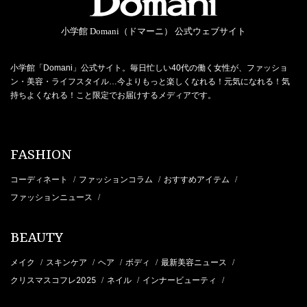
小学館 Domani（ドマーニ） 公式ウェブサイト
小学館「Domani」公式サイト。毎日忙しい40代の働く女性が、ファッショ
ン・美容・ライフスタイル…今よりもっと楽しくなれる！元気になれる！気
持ちよくなれる！こと限定でお届けするメディアです。
FASHION
コーディネート
ファッションコラム
おすすめアイテム
/
/
/
ファッションニュース
/
BEAUTY
メイク
スキンケア
ヘア
ボディ
最新美容ニュース
/
/
/
/
/
クリスマスコフレ2025
ネイル
インナービューティ
/
/
/