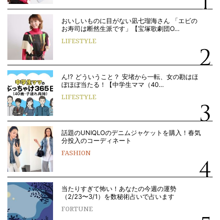
おいしいものに目がない凪七瑠海さん 「エビの
お寿司は断然生派です」【宝塚歌劇団O…
LIFESTYLE
ん!? どういうこと？ 安堵から一転、女の勘はほ
ぼほぼ当たる！【中学生ママ（40…
LIFESTYLE
話題のUNIQLOのデニムジャケットを購入！春気
分投入のコーディネート
FASHION
当たりすぎて怖い！あなたの今週の運勢
（2/23〜3/1）を数秘術占いで占います
FORTUNE