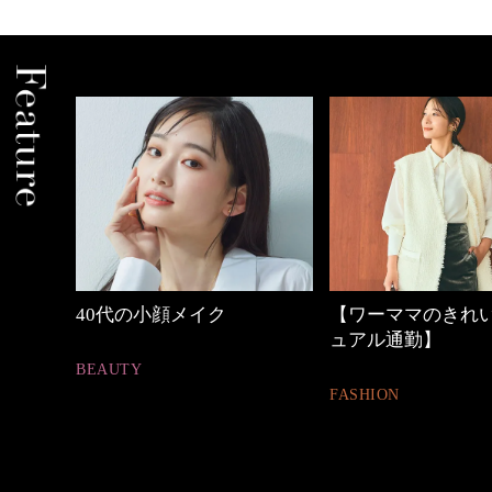
中身
40代の小顔メイク
【ワーママのきれ
ュアル通勤】
BEAUTY
FASHION