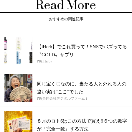
Read More
おすすめの関連記事
【iHerb】でこれ買って！SNSでバズってる
〝GOLD〟サプリ
PR(iHerb)
同じ宝くじなのに、当たる人と外れる人の
違い実は“ここ”でした
PR(合同会社デジタルファーム )
８月のロト6はこの方法で買え!!６つの数字
が『完全一致』する方法