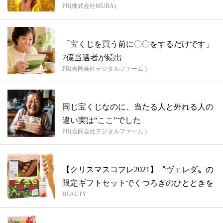
PR(株式会社MURA)
「宝くじを買う前に〇〇をするだけです」
7億当選者が続出
PR(合同会社デジタルファーム )
同じ宝くじなのに、当たる人と外れる人の
違い実は“ここ”でした
PR(合同会社デジタルファーム )
【クリスマスコフレ2021】〝ヴェレダ〟の
限定ギフトセットでくつろぎのひとときを
BEAUTY