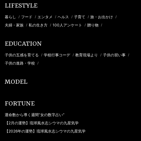
LIFESTYLE
暮らし
フード
エンタメ
ヘルス
子育て
旅・お出かけ
/
/
/
/
/
/
夫婦・家族
私の生き方
100人アンケート
贈り物
/
/
/
/
EDUCATION
子供の五感を育てる
学校行事コーデ
教育現場より
子供の習い事
/
/
/
/
子供の進路・学校
/
MODEL
FORTUNE
運命数から導く週間“女の数字占い”
【2月の運勢】琉球風水志シウマの九星気学
【2026年の運勢】琉球風水志シウマの九星気学