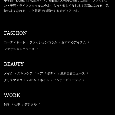
小学館「Domani」公式サイト。毎日忙しい40代の働く女性が、ファッショ
ン・美容・ライフスタイル…今よりもっと楽しくなれる！元気になれる！気
持ちよくなれる！こと限定でお届けするメディアです。
FASHION
コーディネート
ファッションコラム
おすすめアイテム
/
/
/
ファッションニュース
/
BEAUTY
メイク
スキンケア
ヘア
ボディ
最新美容ニュース
/
/
/
/
/
クリスマスコフレ2025
ネイル
インナービューティ
/
/
/
WORK
雑学
仕事
デジタル
/
/
/