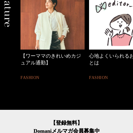
の時間
【ワーママのきれいめカジ
心地よくいられる
ュアル通勤】
とは
FASHION
FASHION
【登録無料】
Domaniメルマガ会員募集中