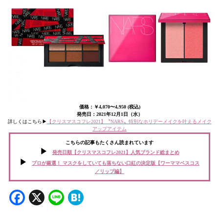
価格：￥4,070〜4,950 (税込)
発売日：2021年12月1日（水）
詳しくはこちら▶︎
【クリスマスコフレ2021】〝NARS〟特別なホリデーメイクを叶えるメイク
アップアイテム
こちらの記事もたくさん読まれています
発売日順【クリスマスコフレ2021】人気ブランド総まとめ
プロが厳選！ マスクをしていても落ちない口紅の決定版【ワーママベスコス
／リップ編】
Facebook
X
Line
Hatena