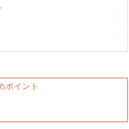
デ
めポイント