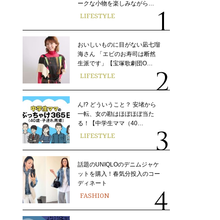
ークな小物を楽しみながら…
LIFESTYLE
おいしいものに目がない凪七瑠
海さん 「エビのお寿司は断然
生派です」【宝塚歌劇団O…
LIFESTYLE
ん!? どういうこと？ 安堵から
一転、女の勘はほぼほぼ当た
る！【中学生ママ（40…
LIFESTYLE
話題のUNIQLOのデニムジャケ
ットを購入！春気分投入のコー
ディネート
FASHION