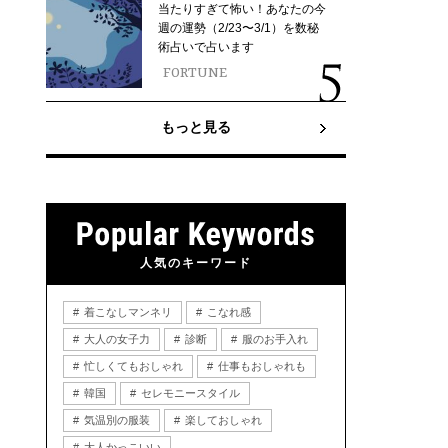
当たりすぎて怖い！あなたの今
週の運勢（2/23〜3/1）を数秘
術占いで占います
FORTUNE
もっと見る
人気のキーワード
着こなしマンネリ
こなれ感
大人の女子力
診断
服のお手入れ
忙しくてもおしゃれ
仕事もおしゃれも
韓国
セレモニースタイル
気温別の服装
楽しておしゃれ
大人かっこいい