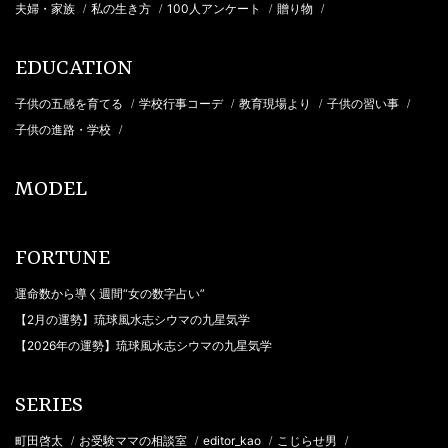
夫婦・家族
私の生き方
100人アンケート
贈り物
/
/
/
/
EDUCATION
子供の五感を育てる
学校行事コーデ
教育現場より
子供の習い事
/
/
/
/
子供の進路・学校
/
MODEL
FORTUNE
運命数から導く週間“女の数字占い”
【2月の運勢】琉球風水志シウマの九星気学
【2026年の運勢】琉球風水志シウマの九星気学
SERIES
町田啓太
お受験ママの相談室
editor_kao
こじらせ男
/
/
/
/