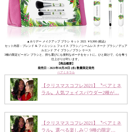
▲ホリデー メイクアップ ブラシ キット 2021 ￥9,900 (税込)
セット内容：ブレンド & フィニッシュ フェイス ブラシ／シームレス チーク ブラシ／デュア
ルエンド アイ ブラシ／ブラシ ケース
3種の限定ビーガン ブラシと、持ち運びにも便利なポーチをセットに。ひと刷けで、心を奪う
仕上がりが叶います。
【商品概要】
発売日：2021年10月20日 (水) 数量限定発売
ベアミネラル
【クリスマスコフレ2021】〝ベアミネ
ラル〟人気フェイスパウダー2種が…
【クリスマスコフレ2021】〝ベアミネ
ラル〟選べる楽しみ♡ 9種の限定…