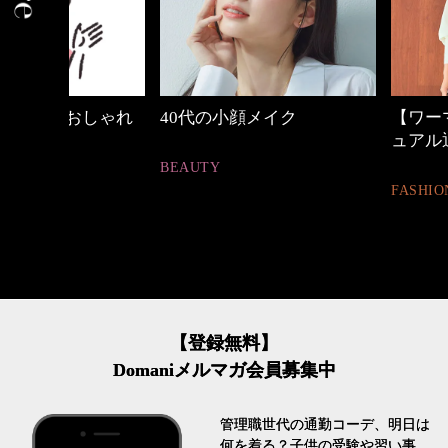
しゃれ
40代の小顔メイク
【ワーママのきれ
ュアル通勤】
BEAUTY
FASHION
【登録無料】
Domaniメルマガ会員募集中
管理職世代の通勤コーデ、明日は
何を着る？子供の受験や習い事、