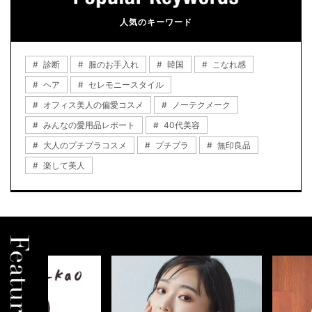
人気のキーワード
診断
服のお手入れ
韓国
こなれ感
ヘア
セレモニースタイル
オフィス美人の偏愛コスメ
ノーテクメーク
みんなの愛用品レポート
40代美容
大人のプチプラコスメ
プチプラ
無印良品
楽して美人