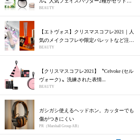
ル〟人気フェイスパウダー2種がセットな
BEAUTY
っ...
【エトヴォス】クリスマスコフレ2021｜人
気のメイクコフレや限定パレットなど注
BEAUTY
目...
【クリスマスコフレ2021】〝Celvoke (セル
ヴォーク) 〟洗練された表情...
BEAUTY
ガシガシ使えるヘッドホン。カッターでも
傷がつきにくい
PR（Marshall Group AB）