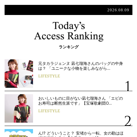
2026.08.09
ランキング
元タカラジェンヌ 凪七瑠海さんのバッグの中身
は？ 「ユニークな小物を楽しみながら…
LIFESTYLE
おいしいものに目がない凪七瑠海さん 「エビの
お寿司は断然生派です」【宝塚歌劇団O…
LIFESTYLE
ん!? どういうこと？ 安堵から一転、女の勘はほ