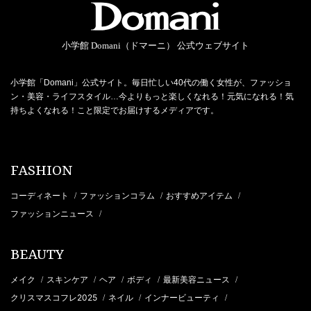
小学館 Domani（ドマーニ） 公式ウェブサイト
小学館「Domani」公式サイト。毎日忙しい40代の働く女性が、ファッショ
ン・美容・ライフスタイル…今よりもっと楽しくなれる！元気になれる！気
持ちよくなれる！こと限定でお届けするメディアです。
FASHION
コーディネート
ファッションコラム
おすすめアイテム
/
/
/
ファッションニュース
/
BEAUTY
メイク
スキンケア
ヘア
ボディ
最新美容ニュース
/
/
/
/
/
クリスマスコフレ2025
ネイル
インナービューティ
/
/
/