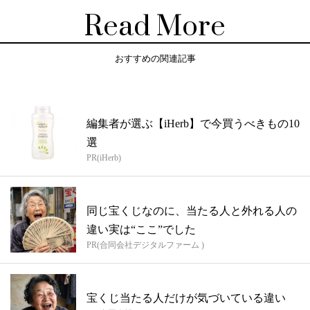
Read More
おすすめの関連記事
編集者が選ぶ【iHerb】で今買うべきもの10
選
PR(iHerb)
同じ宝くじなのに、当たる人と外れる人の
違い実は“ここ”でした
PR(合同会社デジタルファーム )
宝くじ当たる人だけが気づいている違い