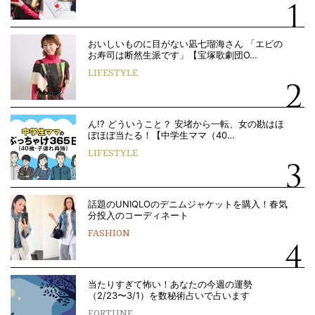
おいしいものに目がない凪七瑠海さん 「エビの
お寿司は断然生派です」【宝塚歌劇団O…
LIFESTYLE
ん!? どういうこと？ 安堵から一転、女の勘はほ
ぼほぼ当たる！【中学生ママ（40…
LIFESTYLE
話題のUNIQLOのデニムジャケットを購入！春気
分投入のコーディネート
FASHION
当たりすぎて怖い！あなたの今週の運勢
（2/23〜3/1）を数秘術占いで占います
FORTUNE