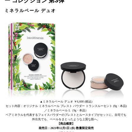
ー コレクション 第3弾
ミネラルベール デュオ
▲ミネラルベール デュオ ￥6,600 (税込)
セット内容：オリジナル ミネラルベール プレスト パウダー トランスルーセント (9g・本品)
／ミネラルベール L（9g・本品）
ベアミネラルを代表するフェイスパウダーのプレストとルースタイプがセットに。自宅でも
外出先でも、ベールをまとったような上質な肌へ。
【商品概要】
発売日：2021年12月1日 (水) 数量限定発売