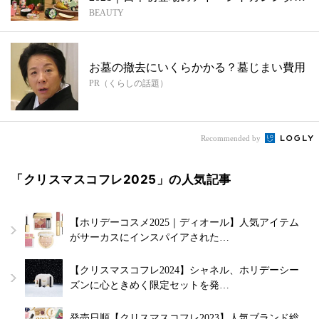
BEAUTY
も...
お墓の撤去にいくらかかる？墓じまい費用
PR（くらしの話題）
Recommended by
「クリスマスコフレ2025」の人気記事
【ホリデーコスメ2025｜ディオール】人気アイテム
がサーカスにインスパイアされた…
【クリスマスコフレ2024】シャネル、ホリデーシー
ズンに心ときめく限定セットを発…
発売日順【クリスマスコフレ2023】人気ブランド総