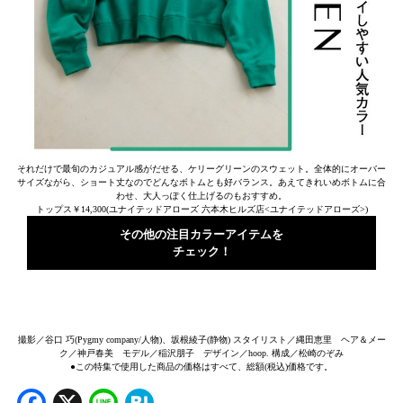
それだけで最旬のカジュアル感がだせる、ケリーグリーンのスウェット。全体的にオーバー
サイズながら、ショート丈なのでどんなボトムとも好バランス。あえてきれいめボトムに合
わせ、大人っぽく仕上げるのもおすすめ。
トップス￥14,300(ユナイテッドアローズ 六本木ヒルズ店<ユナイテッドアローズ>)
その他の注目カラーアイテムを
チェック！
撮影／谷口 巧(Pygmy company/人物)、坂根綾子(静物) スタイリスト／縄田恵里 ヘア＆メー
ク／神戸春美 モデル／稲沢朋子 デザイン／hoop. 構成／松崎のぞみ
●この特集で使用した商品の価格はすべて、総額(税込)価格です。