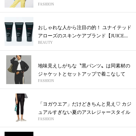
FASHION
着る？...
おしゃれな人から注目の的！ ユナイテッド
アローズのスキンケアブランド【JUICE...
BEAUTY
地味見えしがちな〝黒パンツ〟は同素材の
ジャケットとセットアップで着こなして
FASHION
「ヨガウエア」だけどきちんと見え♡ カジ
ュアルすぎない夏のアスレジャースタイル
FASHION