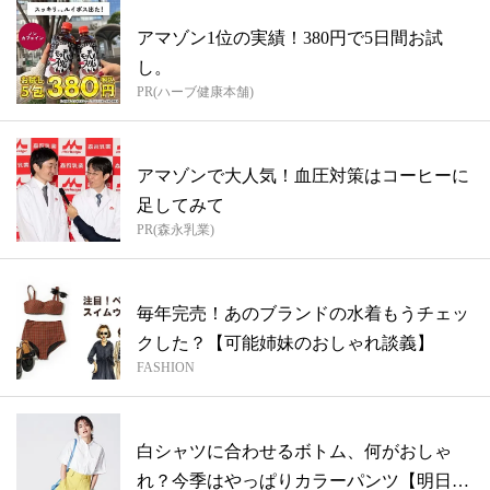
アマゾン1位の実績！380円で5日間お試
し。
PR(ハーブ健康本舗)
アマゾンで大人気！血圧対策はコーヒーに
足してみて
PR(森永乳業)
毎年完売！あのブランドの水着もうチェッ
クした？【可能姉妹のおしゃれ談義】
FASHION
白シャツに合わせるボトム、何がおしゃ
れ？今季はやっぱりカラーパンツ【明日何