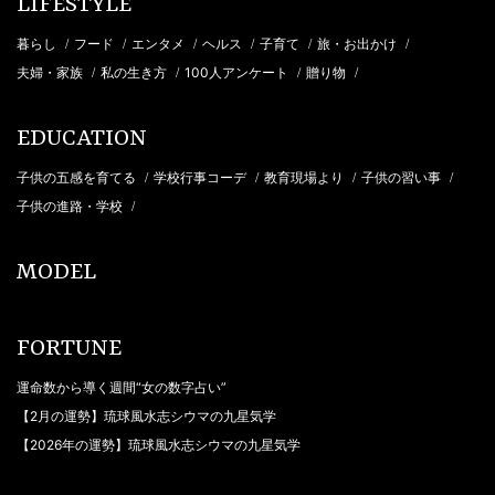
LIFESTYLE
暮らし
フード
エンタメ
ヘルス
子育て
旅・お出かけ
/
/
/
/
/
/
夫婦・家族
私の生き方
100人アンケート
贈り物
/
/
/
/
EDUCATION
子供の五感を育てる
学校行事コーデ
教育現場より
子供の習い事
/
/
/
/
子供の進路・学校
/
MODEL
FORTUNE
運命数から導く週間“女の数字占い”
【2月の運勢】琉球風水志シウマの九星気学
【2026年の運勢】琉球風水志シウマの九星気学