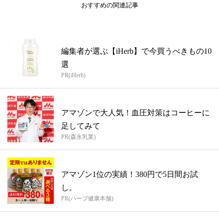
おすすめの関連記事
編集者が選ぶ【iHerb】で今買うべきもの10
選
PR(iHerb)
アマゾンで大人気！血圧対策はコーヒーに
足してみて
PR(森永乳業)
アマゾン1位の実績！380円で5日間お試
し。
PR(ハーブ健康本舗)