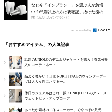
なぜ今「インプラント」を選ぶ人が急増
中？65歳以上の方は要確認。抜けた歯の放
PR（あんしんインプラント）
置は...
Recommended by
「おすすめアイテム」の人気記事
話題のUNIQLOのデニムジャケットを購入！春気分投
入のコーディネート
品よく暖かい！THE NORTH FACEのウィンターブー
ツは大人女性にハマる一…
休日カジュアルはこれ一択！UNIQLO：Cのグレース
ウェットセットアップコーデ
あったか素材の「冬スニーカー」で今っぽい足元