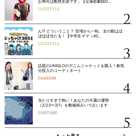
お寿司は断然生派です」【宝塚歌劇団O…
LIFESTYLE
ん!? どういうこと？ 安堵から一転、女の勘はほ
ぼほぼ当たる！【中学生ママ（40…
LIFESTYLE
話題のUNIQLOのデニムジャケットを購入！春気
分投入のコーディネート
FASHION
当たりすぎて怖い！あなたの今週の運勢
（2/23〜3/1）を数秘術占いで占います
FORTUNE