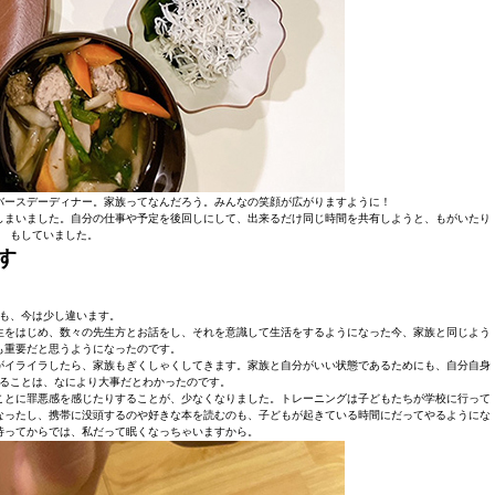
バースデーディナー。家族ってなんだろう。みんなの笑顔が広がりますように！
しまいました。自分の仕事や予定を後回しにして、出来るだけ同じ時間を共有しようと、もがいたり
もしていました。
す
も、今は少し違います。
生をはじめ、数々の先生方とお話をし、それを意識して生活をするようになった今、家族と同じよう
も重要だと思うようになったのです。
がイライラしたら、家族もぎくしゃくしてきます。家族と自分がいい状態であるためにも、自分自身
ることは、なにより大事だとわかったのです。
ことに罪悪感を感じたりすることが、少なくなりました。トレーニングは子どもたちが学校に行って
なったし、携帯に没頭するのや好きな本を読むのも、子どもが起きている時間にだってやるようにな
待ってからでは、私だって眠くなっちゃいますから。