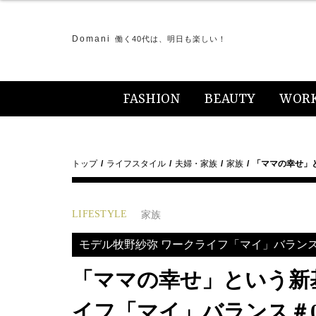
Domani
働く40代は、明日も楽しい！
FASHION
BEAUTY
WOR
トップ
ライフスタイル
夫婦・家族
家族
「ママの幸せ」
LIFESTYLE
家族
モデル牧野紗弥 ワークライフ「マイ」バラン
「ママの幸せ」という新
イフ「マイ」バランス＃0