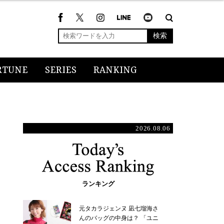
検索
RTUNE
SERIES
RANKING
2026.08.06
ランキング
元タカラジェンヌ 凪七瑠海さ
んのバッグの中身は？ 「ユニ