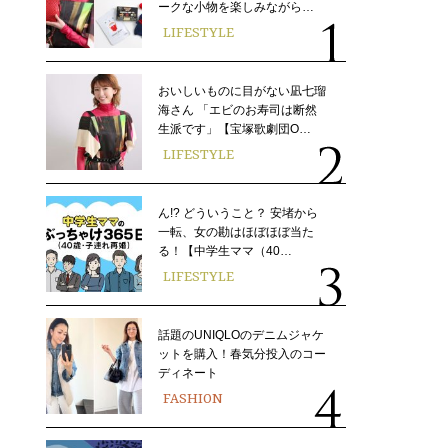
ークな小物を楽しみながら…
LIFESTYLE
おいしいものに目がない凪七瑠
海さん 「エビのお寿司は断然
生派です」【宝塚歌劇団O…
LIFESTYLE
ん!? どういうこと？ 安堵から
一転、女の勘はほぼほぼ当た
る！【中学生ママ（40…
LIFESTYLE
話題のUNIQLOのデニムジャケ
ットを購入！春気分投入のコー
ディネート
FASHION