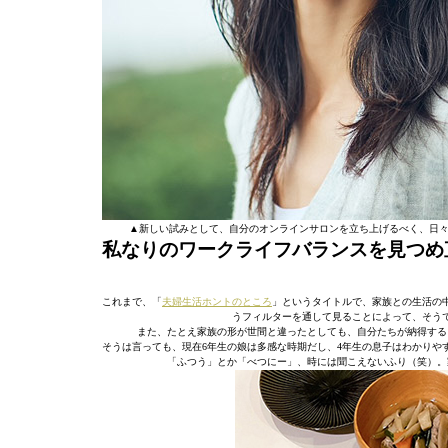
▲新しい試みとして、自分のオンラインサロンを立ち上げるべく、日々奮
私なりのワークライフバランスを見つめ
これまで、「
夫婦生活ホントのところ
」というタイトルで、家族との生活の
うフィルターを通して見ることによって、そう
また、たとえ家族の形が世間と違ったとしても、自分たちが納得する
そうは言っても、現在6年生の娘は多感な時期だし、4年生の息子はわかりや
「ふつう」とか「べつにー」、時には聞こえないふり（笑）。