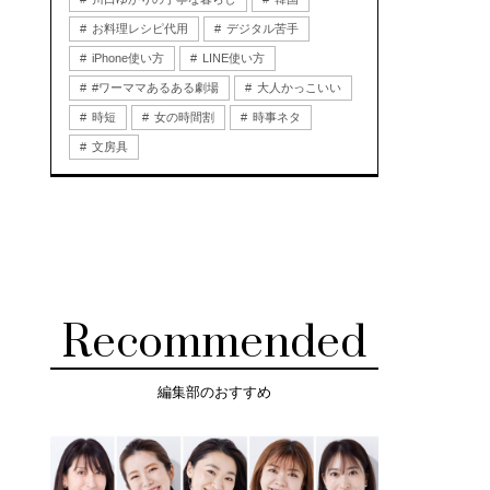
お料理レシピ代用
デジタル苦手
iPhone使い方
LINE使い方
#ワーママあるある劇場
大人かっこいい
時短
女の時間割
時事ネタ
文房具
Recommended
編集部のおすすめ