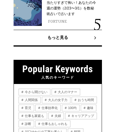
当たりすぎて怖い！あなたの今
週の運勢（2/23〜3/1）を数秘
術占いで占います
FORTUNE
もっと見る
人気のキーワード
今さら聞けない
大人のマナー
人間関係
大人の女子力
おうち時間
育児
仕事効率化
100均
趣味
仕事も家庭も
夫婦
キャリアアップ
診断
仕事もおしゃれも
川口ゆかりの丁寧な暮らし
韓国