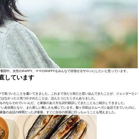
闘中。女性のHAPPY、ママのHAPPYをみんなで目指せるサロンにしたいと思っています。
直しています
中で気づいたことを書いてきました。これまで当たり前だと思い込んできたことが、ジェンダーとい
ではなかったと気づかされたことは、ほんとうにたくさんありました。
ものならそれでいいんだ、と家族のあり方を試行錯誤してきたこともご紹介してきました。
すい反抗期となり、また新しい難しさも感じています。数ヶ月前はスムーズに会話できていたのに、
家族の会話の時間だった夕食後、すぐに自分の部屋に行っちゃうことも増えました。