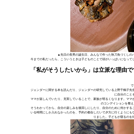
▲先日の長男の誕生日、みんなで作った秋刀魚づくしの
今までの私だったら、こういうときは子どものことで頭がいっぱいになって
「私がそうしたいから」は立派な理由で
で
ジェンダーに関する本を読んだり、ジェンダーの研究している上野千鶴子先
に自分のこと
ママが楽しんでいたり、充実していることで、家族が明るくなります。ママ
のコンデイションを整え
そうわかってから、自分の楽しみを後回しにしたり、自分のために何かする
いる時間にしか入れなかったのを、予約の都合しだいで夕方に行くようにも
りました。子どもが寝るのを