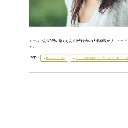
モデルであり3児の母でもある牧野紗弥の人気連載がリニューア
す。
Tags：
Domaniモデル
モデル牧野紗弥 ワークライフ「マイ」