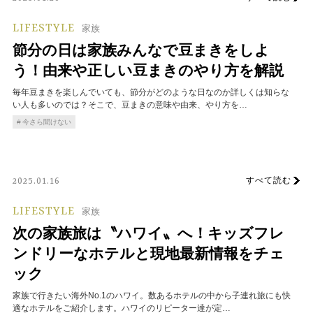
LIFESTYLE
家族
節分の日は家族みんなで豆まきをしよ
う！由来や正しい豆まきのやり方を解説
毎年豆まきを楽しんでいても、節分がどのような日なのか詳しくは知らな
い人も多いのでは？そこで、豆まきの意味や由来、やり方を…
今さら聞けない
すべて読む
2025.01.16
LIFESTYLE
家族
次の家族旅は〝ハワイ〟へ！キッズフレ
ンドリーなホテルと現地最新情報をチェ
ック
家族で行きたい海外No.1のハワイ。数あるホテルの中から子連れ旅にも快
適なホテルをご紹介します。ハワイのリピーター達が定…