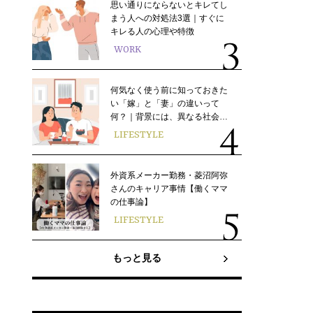
思い通りにならないとキレてし
まう人への対処法3選｜すぐに
キレる人の心理や特徴
WORK
何気なく使う前に知っておきた
い「嫁」と「妻」の違いって
何？｜背景には、異なる社会…
LIFESTYLE
外資系メーカー勤務・菱沼阿弥
さんのキャリア事情【働くママ
の仕事論】
LIFESTYLE
もっと見る