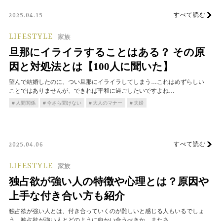
すべて読む
2025.04.15
LIFESTYLE
家族
旦那にイライラすることはある？ その原
因と対処法とは【100人に聞いた】
望んで結婚したのに、つい旦那にイライラしてしまう…これはめずらしい
ことではありませんが、できれば平和に過ごしたいですよね…
人間関係
今さら聞けない
大人のマナー
夫婦
すべて読む
2025.04.06
LIFESTYLE
家族
独占欲が強い人の特徴や心理とは？原因や
上手な付き合い方も紹介
独占欲が強い人とは、付き合っていくのが難しいと感じる人もいるでしょ
う。独占欲が強い人とどのように向かい合うべきか、またあ…