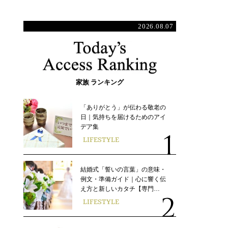
2026.08.07
家族 ランキング
「ありがとう」が伝わる敬老の
日｜気持ちを届けるためのアイ
デア集
LIFESTYLE
結婚式「誓いの言葉」の意味・
例文・準備ガイド｜心に響く伝
え方と新しいカタチ【専門…
LIFESTYLE