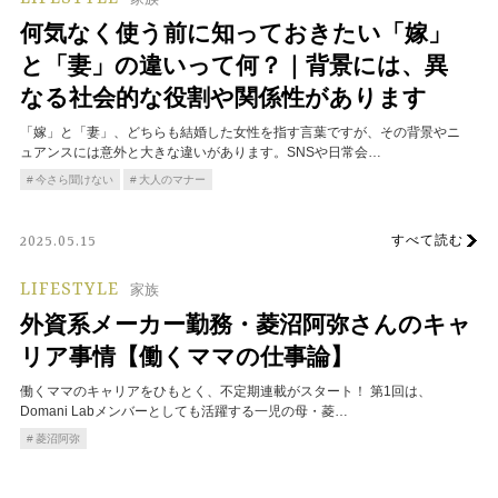
何気なく使う前に知っておきたい「嫁」
と「妻」の違いって何？｜背景には、異
なる社会的な役割や関係性があります
「嫁」と「妻」、どちらも結婚した女性を指す言葉ですが、その背景やニ
ュアンスには意外と大きな違いがあります。SNSや日常会…
今さら聞けない
大人のマナー
すべて読む
2025.05.15
LIFESTYLE
家族
外資系メーカー勤務・菱沼阿弥さんのキャ
リア事情【働くママの仕事論】
働くママのキャリアをひもとく、不定期連載がスタート！ 第1回は、
Domani Labメンバーとしても活躍する一児の母・菱…
菱沼阿弥