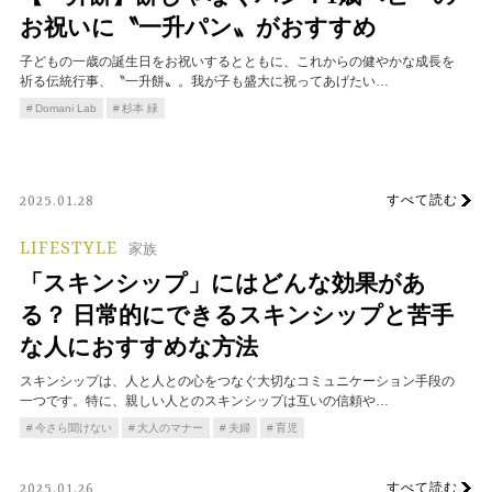
お祝いに〝一升パン〟がおすすめ
子どもの一歳の誕生日をお祝いするとともに、これからの健やかな成長を
祈る伝統行事、〝一升餅〟。我が子も盛大に祝ってあげたい…
Domani Lab
杉本 緑
すべて読む
2025.01.28
LIFESTYLE
家族
「スキンシップ」にはどんな効果があ
る？ 日常的にできるスキンシップと苦手
な人におすすめな方法
スキンシップは、人と人との心をつなぐ大切なコミュニケーション手段の
一つです。特に、親しい人とのスキンシップは互いの信頼や…
今さら聞けない
大人のマナー
夫婦
育児
すべて読む
2025.01.26