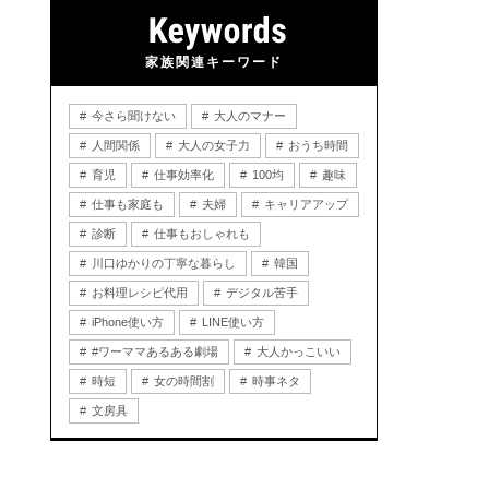
家族関連キーワード
今さら聞けない
大人のマナー
人間関係
大人の女子力
おうち時間
育児
仕事効率化
100均
趣味
仕事も家庭も
夫婦
キャリアアップ
診断
仕事もおしゃれも
川口ゆかりの丁寧な暮らし
韓国
お料理レシピ代用
デジタル苦手
iPhone使い方
LINE使い方
#ワーママあるある劇場
大人かっこいい
時短
女の時間割
時事ネタ
文房具