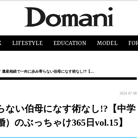
K
LIFESTYLE
EDUCATION
MODEL
FO
遺産相続で一向に歩み寄らない伯母になす術なし!?【…
2024.07.08
らない伯母になす術なし!?【中学
のぶっちゃけ365日vol.15】