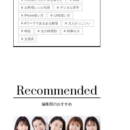
お料理レシピ代用
デジタル苦手
iPhone使い方
LINE使い方
#ワーママあるある劇場
大人かっこいい
時短
女の時間割
時事ネタ
文房具
Recommended
編集部のおすすめ