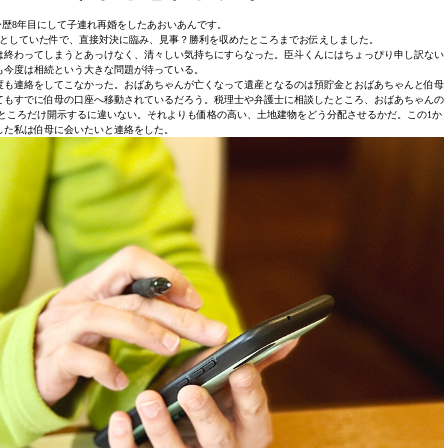
歴8年目にして子連れ再婚をしたあおいあんです。
としていた件で、直接対決に臨み、見事？勝利を収めたところまでお伝えしました。
は終わってしまうとあっけなく、清々しい気持ちにすらなった。臣斗くんにはちょっぴり申し訳ない
も今度は相続という大きな問題が待っている。
度も連絡をしてこなかった。おばあちゃんが亡くなって遺産となるのは預貯金とおばあちゃんと伯母
てもすでに伯母の口座へ移動されているだろう。税理士や弁護士に相談したところ、おばあちゃんの
ところだけ開示するに違いない。それよりも価格の高い、土地建物をどう分配させるかだ。この1か
した私は伯母に会いたいと連絡をした。