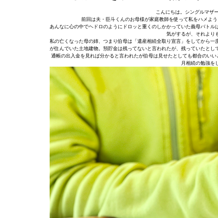
こんにちは。シングルマザー
前回は夫・臣斗くんのお母様が家庭教師を使って私をハメよう
あんなに心の中でヘドロのようにドロッと重くのしかかっていた義母バトル
気がするが、それより
私の亡くなった母の姉、つまり伯母は「遺産相続全取り宣言」をしてから一
が住んでいた土地建物。預貯金は残ってないと言われたが、残っていたとし
通帳の出入金を見れば分かると言われたが伯母は見せたとしても都合のいい
月相続の勉強を