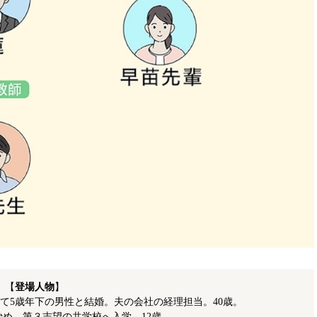
【
登場人物
】
て5歳年下の男性と結婚。夫の会社の経理担当。40歳。
始め、第３志望の共学校へ入学。12歳。