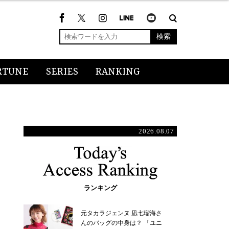
検索
RTUNE
SERIES
RANKING
2026.08.07
ランキング
元タカラジェンヌ 凪七瑠海さ
んのバッグの中身は？ 「ユニ