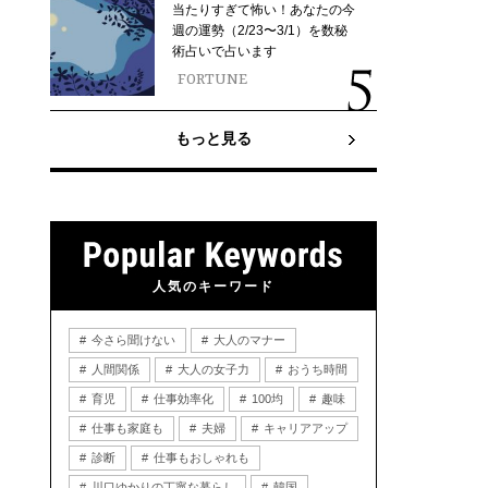
当たりすぎて怖い！あなたの今
週の運勢（2/23〜3/1）を数秘
術占いで占います
FORTUNE
もっと見る
人気のキーワード
今さら聞けない
大人のマナー
人間関係
大人の女子力
おうち時間
育児
仕事効率化
100均
趣味
仕事も家庭も
夫婦
キャリアアップ
診断
仕事もおしゃれも
川口ゆかりの丁寧な暮らし
韓国