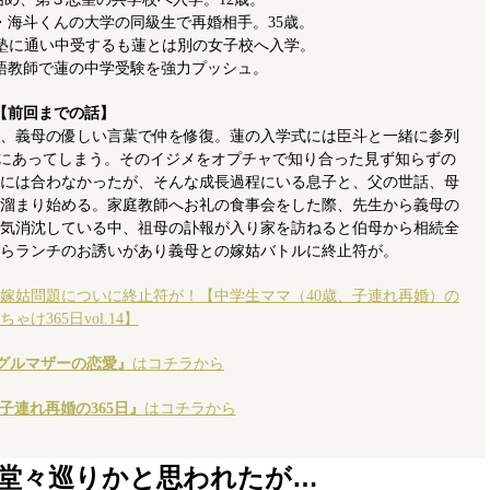
・海斗くんの大学の同級生で再婚相手。35歳。
S塾に通い中受するも蓮とは別の女子校へ入学。
語教師で蓮の中学受験を強力プッシュ。
【前回までの話】
、義母の優しい言葉で仲を修復。蓮の入学式には臣斗と一緒に参列
めにあってしまう。そのイジメをオプチャで知り合った見ず知らずの
には合わなかったが、そんな成長過程にいる息子と、父の世話、母
溜まり始める。家庭教師へお礼の食事会をした際、先生から義母の
気消沈している中、祖母の訃報が入り家を訪ねると伯母から相続全
らランチのお誘いがあり義母との嫁姑バトルに終止符が。
嫁姑問題についに終止符が！【中学生ママ（40歳、子連れ再婚）の
ちゃけ365日vol.14】
グルマザーの恋愛』
はコチラから
、子連れ再婚の365日』
はコチラから
堂々巡りかと思われたが…