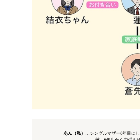
あん（私）
…シングルマザー8年目にし
蓮
…6年生から中受を