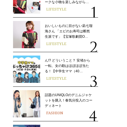
ークな小物を楽しみながら…
LIFESTYLE
おいしいものに目がない凪七瑠
海さん 「エビのお寿司は断然
生派です」【宝塚歌劇団O…
LIFESTYLE
ん!? どういうこと？ 安堵から
一転、女の勘はほぼほぼ当た
る！【中学生ママ（40…
LIFESTYLE
話題のUNIQLOのデニムジャケ
ットを購入！春気分投入のコー
ディネート
FASHION