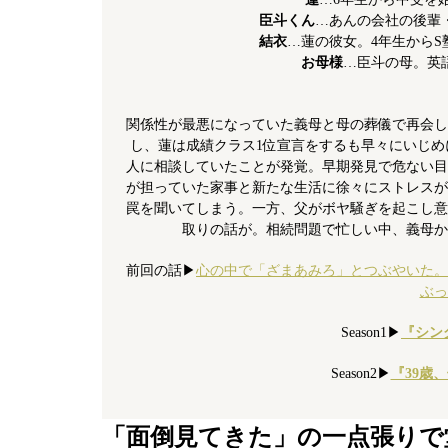
臣斗くん
…あんの会社の後輩
結衣
…蓮の彼女。4年生から
お母様
…臣斗の母。英
関係性が最悪になっていた義母と母の葬儀で再会し
し、蓮は成績クラス1位宣言をするも早々にいじ
人に相談していたことが発覚。早期発見で危ない目
が担っていた家事と新たな生活に徐々にストレスが
罠を聞いてしまう。一方、父がボヤ騒ぎを起こし意
取りの話が。相続問題で忙しい中、義母か
前回の話▶︎
心の中で「ざまあみろ」とつぶやいた。
ぶっ
Season1▶︎
『シン
Season2▶︎
『39歳
「面倒見てきた」の一点張りで