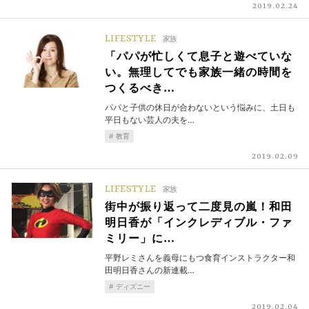
2019.02.24
LIFESTYLE
家族
「パパが忙しくて息子と遊べていな
い。無理してでも家族一緒の時間を
つくるべき…
パパと子供の休日が合わないという悩みに、土日も
平日もない芸人の夫を…
教育
2019.02.09
LIFESTYLE
家族
街中が振り返って二度見の嵐！和田
明日香が「インクレディブル・ファ
ミリー」に…
平野レミさんを義母にもつ食育インストラクター和
田明日香さんの新連載…
ディズニー
2019.02.04