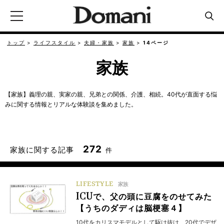
トップ
ライフスタイル
夫婦・家族
家族
14ページ
家族
【家族】義理の親、実家の親、兄弟との関係、介護、相続。40代が直面する悩
みに関する情報とリアルな体験談を集めました。
272
家族に関する記事
件
LIFESTYLE
家族
ICUで、父の頭に豆腐をのせてみた
【うちのダディは脳梗塞４】
10代をカリスマモデルとして駆け抜け、20代でデザ