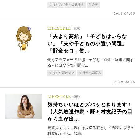
うちのダディは脳梗塞
介護
2019.04.06
LIFESTYLE
家族
「夫より高給」「子どもはいらな
い」「夫や子どもの小遣い問題」
「貯金ゼロ」働…
働くアラフォーの旦那・子ども・貯金・家事に関す
る人にはなかなか聞け…
今さら聞けない
仕事も家庭も
2019.02.26
LIFESTYLE
家族
気持ちいいほどズバッときります！
【人気放送作家・野々村友紀子の目
から血が出…
元芸人であり、現在は放送作家として活躍する野々
村友紀子さん。12歳…