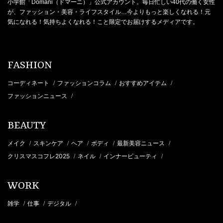
小学館「Domani（ドマーニ）」公式アカウント。毎日忙しい40代の働く女性
が、ファッション・美容・ライフスタイル…今よりもっと楽しくなれる！元
気になれる！気持ちよくなれる！こと限定でお届けするメディアです。
FASHION
コーディネート
ファッションコラム
おすすめアイテム
/
/
/
ファッションニュース
/
BEAUTY
メイク
スキンケア
ヘア
ボディ
最新美容ニュース
/
/
/
/
/
クリスマスコフレ2025
ネイル
インナービューティ
/
/
/
WORK
雑学
仕事
デジタル
/
/
/