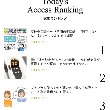
家族 ランキング
家族全員陽性〜15日間自宅隔離！〝勝手にQ＆
A〟【#ワーママあるある劇場】
LIFESTYLE
妻に“外出禁止令”を出した義母…しかし感染症が
蔓延すると今度は「あなたが行きなさ…
LIFESTYLE
プチプラを使って何が悪いの？妻を「貧乏くさ
い」と罵る義母への対策は？
LIFESTYLE