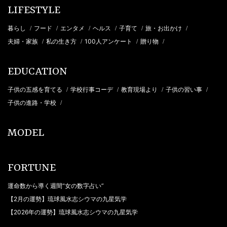
LIFESTYLE
暮らし
フード
エンタメ
ヘルス
子育て
旅・お出かけ
/
/
/
/
/
/
夫婦・家族
私の生き方
100人アンケート
贈り物
/
/
/
/
EDUCATION
子供の五感を育てる
学校行事コーデ
教育現場より
子供の習い事
/
/
/
/
子供の進路・学校
/
MODEL
FORTUNE
運命数から導く週間“女の数字占い”
【2月の運勢】琉球風水志シウマの九星気学
【2026年の運勢】琉球風水志シウマの九星気学