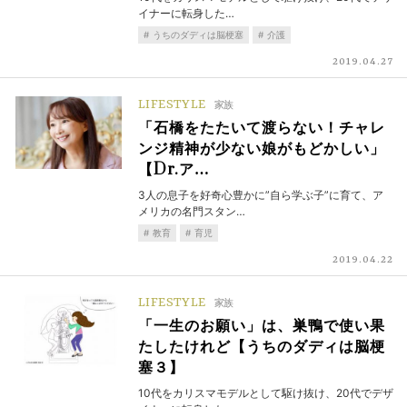
イナーに転身した…
うちのダディは脳梗塞
介護
2019.04.27
LIFESTYLE
家族
「石橋をたたいて渡らない！チャレ
ンジ精神が少ない娘がもどかしい」
【Dr.ア…
3人の息子を好奇心豊かに”自ら学ぶ子”に育て、ア
メリカの名門スタン…
教育
育児
2019.04.22
LIFESTYLE
家族
「一生のお願い」は、巣鴨で使い果
たしたけれど【うちのダディは脳梗
塞３】
10代をカリスマモデルとして駆け抜け、20代でデザ