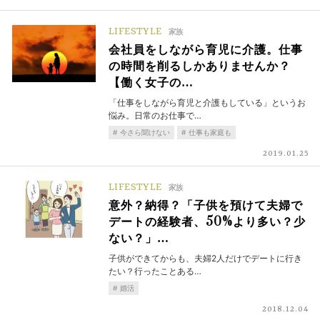
LIFESTYLE
家族
会社員をしながら育児に介護。仕事
の時間を削るしかありませんか？
【働く女子の…
「仕事をしながら育児と介護もしている」というお
悩み。日常のお仕事で…
今さら聞けない
仕事も家庭も
2019.01.25
LIFESTYLE
家族
意外？納得？「子供を預けて夫婦で
デートの経験者、50%より多い？少
ない？」…
子供ができてからも、夫婦2人だけでデートに行き
たい？行ったことある…
婚活
2018.12.04