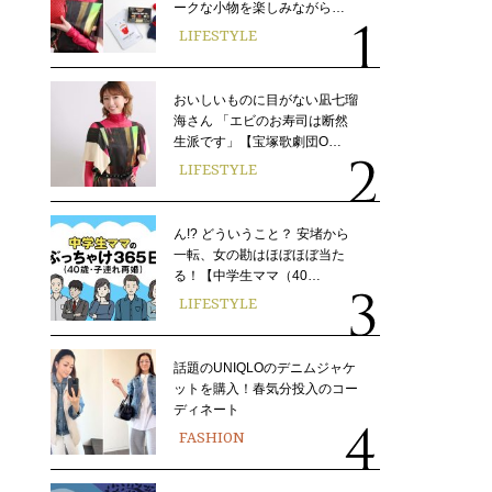
ークな小物を楽しみながら…
LIFESTYLE
おいしいものに目がない凪七瑠
海さん 「エビのお寿司は断然
生派です」【宝塚歌劇団O…
LIFESTYLE
ん!? どういうこと？ 安堵から
一転、女の勘はほぼほぼ当た
る！【中学生ママ（40…
LIFESTYLE
話題のUNIQLOのデニムジャケ
ットを購入！春気分投入のコー
ディネート
FASHION