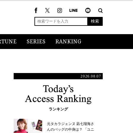
検索
RTUNE
SERIES
RANKING
2026.08.07
ランキング
元タカラジェンヌ 凪七瑠海さ
んのバッグの中身は？ 「ユニ