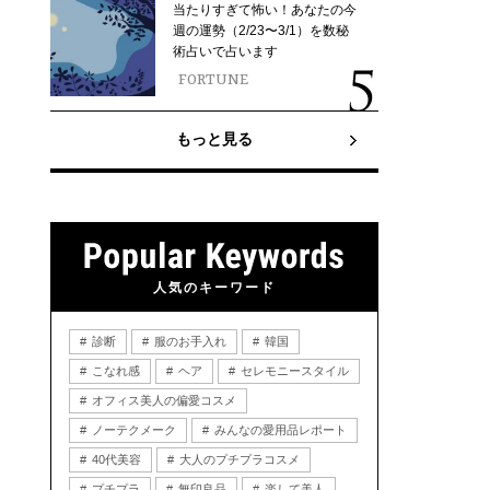
当たりすぎて怖い！あなたの今
週の運勢（2/23〜3/1）を数秘
術占いで占います
FORTUNE
もっと見る
人気のキーワード
診断
服のお手入れ
韓国
こなれ感
ヘア
セレモニースタイル
オフィス美人の偏愛コスメ
ノーテクメーク
みんなの愛用品レポート
40代美容
大人のプチプラコスメ
プチプラ
無印良品
楽して美人