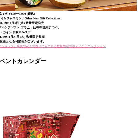
：各￥660〜5,900 (税込)
スミン／Other New Gift Collections
021年11月3日 (水) 数量限定発売
ディケアギフト プラム」は発売日未定です。
・カインドネス＆ペア
21年11月25日 (木) 数量限定発売
変更となる可能性がございます。
ディショップ〟果実や花々の香りに包まれる数量限定のボディケアコレクション
アドベントカレンダー