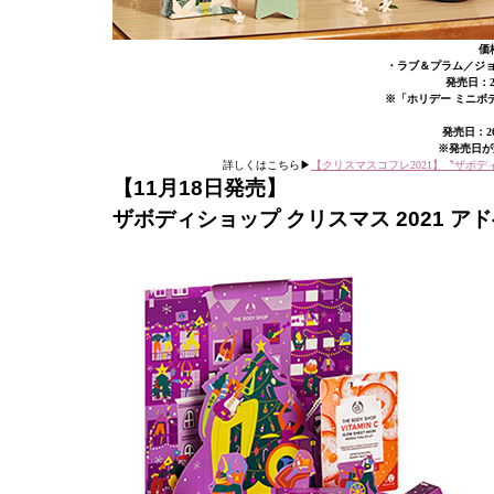
価格
・ラブ＆プラム／ジョイ&ジャ
発売日：2
※「ホリデー ミニボ
発売日：20
※発売日が
詳しくはこちら▶︎
【クリスマスコフレ2021】〝ザボ
【11月18日発売】
ザボディショップ クリスマス 2021 