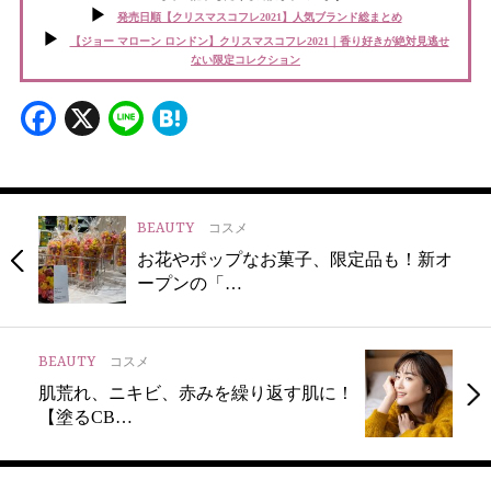
発売日順【クリスマスコフレ2021】人気ブランド総まとめ
【ジョー マローン ロンドン】クリスマスコフレ2021｜香り好きが絶対見逃せ
ない限定コレクション
Facebook
X
Line
Hatena
BEAUTY
コスメ
お花やポップなお菓子、限定品も！新オ
ープンの「…
BEAUTY
コスメ
肌荒れ、ニキビ、赤みを繰り返す肌に！
【塗るCB…