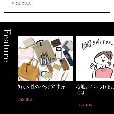
楽して美人
中身
心地よくいられるおしゃれ
40代の小顔メイク
とは
BEAUTY
FASHION