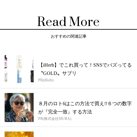
Read More
おすすめの関連記事
【iHerb】でこれ買って！SNSでバズってる
〝GOLD〟サプリ
PR(iHerb)
８月のロト6はこの方法で買え!!６つの数字
が『完全一致』する方法
PR(株式会社MURA)