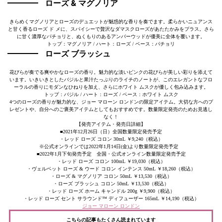
ローズ & マグノリア
きらめくマグノリアとローズのデュエットが魅惑的な香りを奏でます。柔らかいニュアンス
と甘く香るローズ ド メに、スパイシーで贅沢なダマスクローズがあたたかみをプラス。さら
に甘く濃厚なパチョリと、ぬくもりのあるアンバーウッドが優美に全体を覆います。
トップ：マグノリア / ハート：ローズ / ベース：パチョリ
ローズ ブラッシュ
花びらが奏でる爽やかなローズの香り。魅力的な淡いピンクの花びらが美しい彩りを添えて
います。いきいきとしたバジルと果汁たっぷりのライチのノートが、このエレガントなフロ
ーラルの香りにモダンなひねりを加え、さらにホワイト ムスクが優しく包み込みます。
トップ：バジル / ハート：ローズ / ベース：ホワイト ムスク
4つのローズの香りが魅力的な、ジョー マローン ロンドンの限定アイテム。大切な方へのプ
レゼントや、自分へのご褒美アイテムとしてもおすすめです。数量限定発売のためお見逃し
なく！
【発売アイテム・発売日詳細】
■2021年12月26日（日）全国数量限定発売予定
・レッド ローズ コロン 30mL ￥9,240（税込）
※公式オンラインでは2022年1月14日(金)より数量限定発売予定
■2022年1月下旬発売予定 全国・公式オンライン数量限定発売予定
・レッド ローズ コロン 100mL ￥19,030（税込）
・ヴェルベット ローズ & ウード コロン インテンス 50mL ￥18,260（税込）
・ローズ & マグノリア コロン 50mL ￥13,530（税込）
・ローズ ブラッシュ コロン 50mL ￥13,530（税込）
・レッド ローズ ホーム キャンドル 200g ￥9,900（税込）
・レッド ローズ セント サラウンド™ ディフューザー 165mL ￥14,190（税込）
ジョー マローン ロンドン
こちらの記事もたくさん読まれています