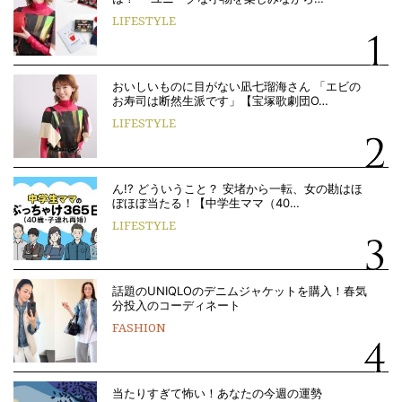
LIFESTYLE
おいしいものに目がない凪七瑠海さん 「エビの
お寿司は断然生派です」【宝塚歌劇団O…
LIFESTYLE
ん!? どういうこと？ 安堵から一転、女の勘はほ
ぼほぼ当たる！【中学生ママ（40…
LIFESTYLE
話題のUNIQLOのデニムジャケットを購入！春気
分投入のコーディネート
FASHION
当たりすぎて怖い！あなたの今週の運勢