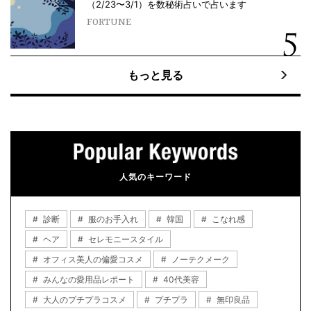
（2/23〜3/1）を数秘術占いで占います
FORTUNE
もっと見る
人気のキーワード
診断
服のお手入れ
韓国
こなれ感
ヘア
セレモニースタイル
オフィス美人の偏愛コスメ
ノーテクメーク
みんなの愛用品レポート
40代美容
大人のプチプラコスメ
プチプラ
無印良品