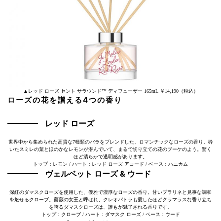
▲レッド ローズ セント サラウンド™ ディフューザー 165mL ￥14,190（税込）
ローズの花を讃える4つの香り
レッド ローズ
世界中から集められた高貴な7種類のバラをブレンドした、ロマンチックなローズの香り。砕
いたスミレの葉とほのかなレモンが潜んでいて、まるで切り立ての花のブーケのよう。驚く
ほど清らかで透明感があります。
トップ：レモン / ハート：レッド ローズ アコード / ベース：ハニカム
ヴェルベット ローズ & ウード
深紅のダマスクローズを使用した、優雅で濃厚なローズの香り。甘いプラリネと見事な調和
を魅せるクローブ。薔薇の女王と呼ばれ、クレオパトラも愛したほどグラマラスな香り立ち
を誇るダマスクローズは、誰もが魅了される香りです。
トップ：クローブ / ハート：ダマスク ローズ / ベース：ウード