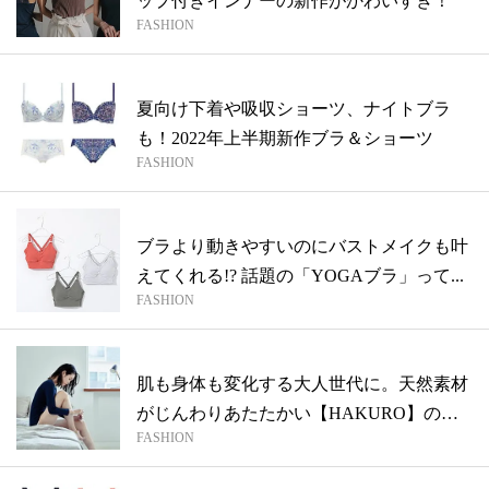
ップ付きインナーの新作がかわいすぎ！
FASHION
夏向け下着や吸収ショーツ、ナイトブラ
も！2022年上半期新作ブラ＆ショーツ
FASHION
ブラより動きやすいのにバストメイクも叶
えてくれる!? 話題の「YOGAブラ」って...
FASHION
肌も身体も変化する大人世代に。天然素材
がじんわりあたたかい【HAKURO】のガ
FASHION
ー...