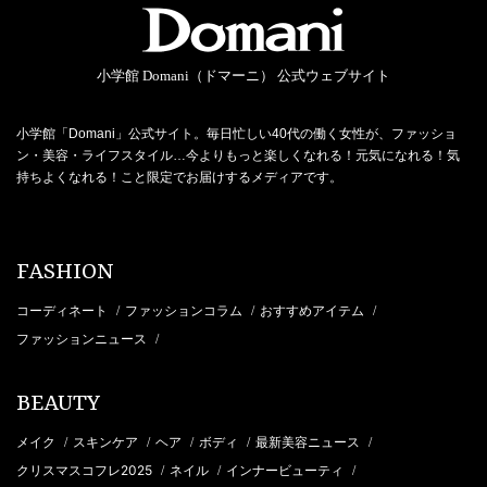
小学館 Domani（ドマーニ） 公式ウェブサイト
小学館「Domani」公式サイト。毎日忙しい40代の働く女性が、ファッショ
ン・美容・ライフスタイル…今よりもっと楽しくなれる！元気になれる！気
持ちよくなれる！こと限定でお届けするメディアです。
FASHION
コーディネート
ファッションコラム
おすすめアイテム
/
/
/
ファッションニュース
/
BEAUTY
メイク
スキンケア
ヘア
ボディ
最新美容ニュース
/
/
/
/
/
クリスマスコフレ2025
ネイル
インナービューティ
/
/
/