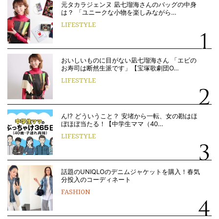
元タカラジェンヌ 凪七瑠海さんのバッグの中身
は？ 「ユニークな小物を楽しみながら…
LIFESTYLE
おいしいものに目がない凪七瑠海さん 「エビの
お寿司は断然生派です」【宝塚歌劇団O…
LIFESTYLE
ん!? どういうこと？ 安堵から一転、女の勘はほ
ぼほぼ当たる！【中学生ママ（40…
LIFESTYLE
話題のUNIQLOのデニムジャケットを購入！春気
分投入のコーディネート
FASHION