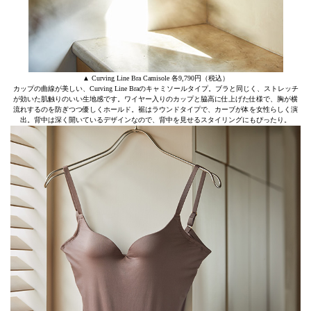
▲ Curving Line Bra Camisole 各9,790円（税込）
カップの曲線が美しい、Curving Line Braのキャミソールタイプ。ブラと同じく、ストレッチ
が効いた肌触りのいい生地感です。ワイヤー入りのカップと脇高に仕上げた仕様で、胸が横
流れするのを防ぎつつ優しくホールド。裾はラウンドタイプで、カーブが体を女性らしく演
出。背中は深く開いているデザインなので、背中を見せるスタイリングにもぴったり。