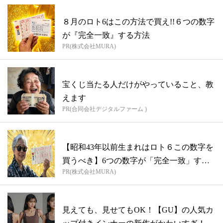
８月のロト6はこの方法で買え!!６つの数字
が『完全一致』する方法
PR(株式会社MURA)
宝くじ当たる人だけがやっていること、教
えます
PR(合同会社デジタルファーム )
【昭和43年以前生まれはロト６この数字を
買うべき】6つの数字が「完全一致」する
PR(株式会社MURA)
方...
見えても、見せてもOK！【GU】の人気カ