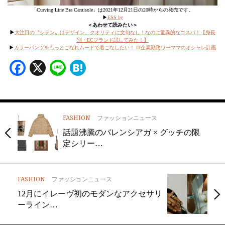
「Curving Line Bra Camisole」は2021年12月21日の20時からの発売です。
▶︎
ESS by
＜あわせて読みたい＞
▶︎
大注目の〝シテン〟はデザイン、クオリティに文句なし！なのに驚異的なコスパ！【身長
別・ECブランド試してみた！】
▶︎
カラーパンツをもっとこなれムードで着こなしたい！ IT企業勤務ワーママのオシャレ計画
Facebook
X
Line
Hatena
FASHION
ファッションニュース
話題沸騰のバレンシアガ × グッチの限
定シリー…
FASHION
ファッションニュース
12月にイレーヴ初のモダンなアクセサリ
ーライン…