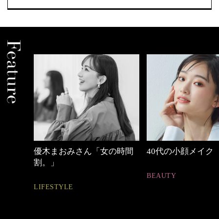
みさん「女の時間
40代の小顔メイク
【ワー
ュアル
BEAUTY
E
FASHIO