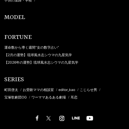
子供の進路・学校
/
MODEL
FORTUNE
運命数から導く週間“女の数字占い”
【2月の運勢】琉球風水志シウマの九星気学
【2026年の運勢】琉球風水志シウマの九星気学
SERIES
町田啓太
お受験ママの相談室
editor_kao
こじらせ男
/
/
/
/
宝塚歌劇団OG
ワーママあるある劇場
耳恋
/
/