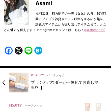
Asami
福岡出身、都内勤務の一児（女児）の母。隙間時
間にプチプラ雑貨やコスメ収集をするのが趣味。
話題のアイテムから掘り出しアイテムまで、とこ
とん魅力を伝えます！ Instagramアカウントはこちら：
@a.domen119
Facebook
X
Line
Hatena
BEAUTY
ベースメイク
ブラシとパウダーが一体化でお直し簡
単!? 【1…
BEAUTY
ベースメイク