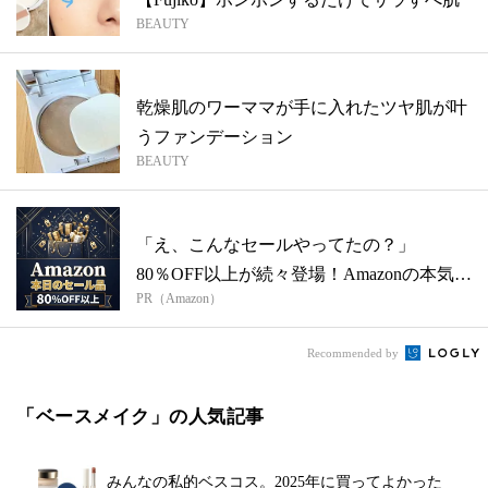
BEAUTY
乾燥肌のワーママが手に入れたツヤ肌が叶
うファンデーション
BEAUTY
「え、こんなセールやってたの？」
80％OFF以上が続々登場！Amazonの本気
PR（Amazon）
が...
Recommended by
「ベースメイク」の人気記事
みんなの私的ベスコス。2025年に買ってよかった