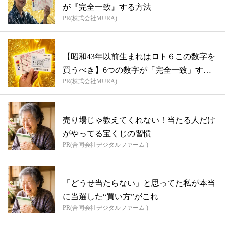
が『完全一致』する方法
PR(株式会社MURA)
【昭和43年以前生まれはロト６この数字を
買うべき】6つの数字が「完全一致」する
PR(株式会社MURA)
方...
売り場じゃ教えてくれない！当たる人だけ
がやってる宝くじの習慣
PR(合同会社デジタルファーム )
「どうせ当たらない」と思ってた私が本当
に当選した“買い方”がこれ
PR(合同会社デジタルファーム )