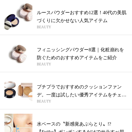
ルースパウダーおすすめ12選！40代の美肌
づくりに欠かせない人気アイテム
BEAUTY
フィニッシングパウダー8選｜化粧崩れを
防ぐためのおすすめアイテムをご紹介
BEAUTY
プチプラでおすすめのクッションファン
デ。一度は試したい優秀アイテムをチェッ
BEAUTY
ク
水ベースの〝新感覚あぶらとり〟!?
【Fujiko】ポンポンするだけでサラすべ肌