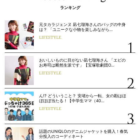
ランキング
元タカラジェンヌ 凪七瑠海さんのバッグの中身
は？ 「ユニークな小物を楽しみながら…
LIFESTYLE
おいしいものに目がない凪七瑠海さん 「エビの
お寿司は断然生派です」【宝塚歌劇団O…
LIFESTYLE
ん!? どういうこと？ 安堵から一転、女の勘はほ
ぼほぼ当たる！【中学生ママ（40…
LIFESTYLE
話題のUNIQLOのデニムジャケットを購入！春気
分投入のコーディネート