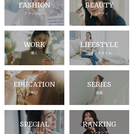
FASHION
BEAUTY
ファッション
ビューティ
WORK
LIFESTYLE
働く
ライフスタイル
EDUCATION
SERIES
学び
連載
SPECIAL
RANKING
スペシャル
ランキング