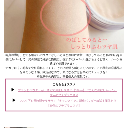
写真の通り、とても細かいパウダーがしっとりとお肌に密着。伸ばしてみると肌の凹凸を自
然にカバーして、光の加減で絶妙な艶肌に。強すぎないパール感がちょうど良く、シーンを
選ばず使用できます。
テカリにくい処方で化粧崩れしにくく、その上乾燥も感じにくいので、この秋冬の必需品に
なりそうな予感。限定品なので、気になる方はお早めにチェックを！
※記事中の内容は、筆者個人の感想です。
こちらもオススメ
ブラシとパウダーが一体化でお直し簡単!? 【10tune】〝こんなの欲しかった〟
大人のプチプラコスメ
マスク下も長時間サラサラ！〝キャンメイク〟新作パウダーは試す価値あり
【30代のプチプラコスメ】