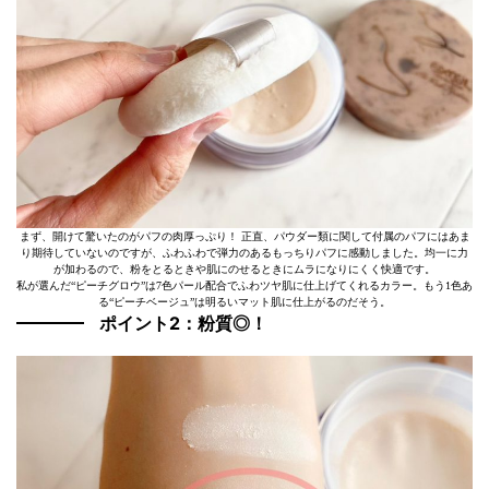
まず、開けて驚いたのがパフの肉厚っぷり！ 正直、パウダー類に関して付属のパフにはあま
り期待していないのですが、ふわふわで弾力のあるもっちりパフに感動しました。均一に力
が加わるので、粉をとるときや肌にのせるときにムラになりにくく快適です。
私が選んだ“ピーチグロウ”は7色パール配合でふわツヤ肌に仕上げてくれるカラー。もう1色あ
る“ピーチベージュ”は明るいマット肌に仕上がるのだそう。
ポイント2：粉質◎！