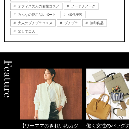
オフィス美人の偏愛コスメ
ノーテクメーク
みんなの愛用品レポート
40代美容
大人のプチプラコスメ
プチプラ
無印良品
楽して美人
めカジ
働く女性のバッグの中身
40代の小顔メイク