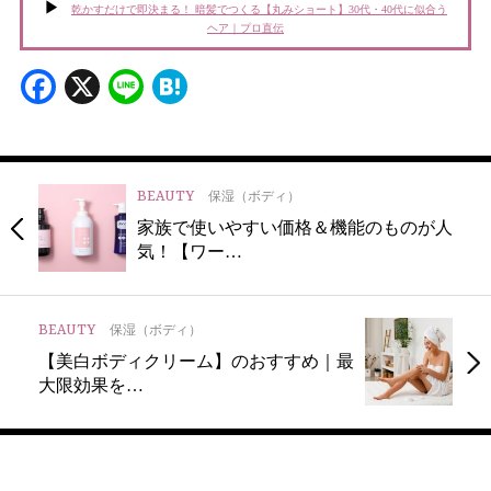
乾かすだけで即決まる！ 暗髪でつくる【丸みショート】30代・40代に似合う
ヘア｜プロ直伝
Facebook
X
Line
Hatena
BEAUTY
保湿（ボディ）
家族で使いやすい価格＆機能のものが人
気！【ワー…
BEAUTY
保湿（ボディ）
【美白ボディクリーム】のおすすめ｜最
大限効果を…