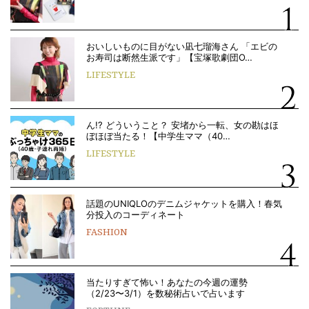
おいしいものに目がない凪七瑠海さん 「エビの
お寿司は断然生派です」【宝塚歌劇団O…
LIFESTYLE
ん!? どういうこと？ 安堵から一転、女の勘はほ
ぼほぼ当たる！【中学生ママ（40…
LIFESTYLE
話題のUNIQLOのデニムジャケットを購入！春気
分投入のコーディネート
FASHION
当たりすぎて怖い！あなたの今週の運勢
（2/23〜3/1）を数秘術占いで占います