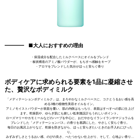
■大人におすすめの理由
・保湿成分を配合したミルクベースにオイルをブレンド
・板状構造のアミノ酸パウダーが、もちすべ感触をキープ
・アロマをブレンドした気分がほっと安らぐ香り
ボディケアに求められる要素を1品に凝縮させ
た、贅沢なボディミルク
「メディテーションボディミルク」は、まろやかなミルクベースに、コクとうるおい感を高
める3種の植物性美容オイルをイン。
アミノモイストパウダーが表面を覆い、肌の内側はもっちり、表面はすべすべの肌に仕上げ
ます。乾燥肌や、ゆらぎ肌にも嬉しい低刺激設計もうれしいポイント。
ローズマリーやカモミールなどのハーブを中心に、おだやかなイランイランやマジョラムを
ブレンドした「メディテーションバス」の香りを基調にした、やさしく安らぐ香り。
毎日のお風呂上がりなど、乾燥を防ぎながら、ほっと安らぎたいときのお手入れにぴった
り。
みずみずしさとうるおい感、のびの良さ、べたつかない仕上がり、そして、心地よい香り…