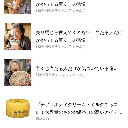
がやってる宝くじの習慣
PR(合同会社デジタルファーム )
売り場じゃ教えてくれない！当たる人だけ
がやってる宝くじの習慣
PR(合同会社デジタルファーム )
宝くじ当たる人だけが気づいている違い
PR(合同会社デジタルファーム )
プチプラボディクリーム・ミルクならコ
レ！大容量のものや保湿力の高いアイテム
BEAUTY
を紹介