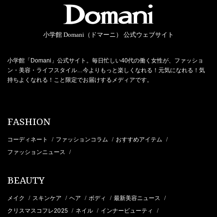
小学館 Domani（ドマーニ） 公式ウェブサイト
小学館「Domani」公式サイト。毎日忙しい40代の働く女性が、ファッショ
ン・美容・ライフスタイル…今よりもっと楽しくなれる！元気になれる！気
持ちよくなれる！こと限定でお届けするメディアです。
FASHION
コーディネート
ファッションコラム
おすすめアイテム
/
/
/
ファッションニュース
/
BEAUTY
メイク
スキンケア
ヘア
ボディ
最新美容ニュース
/
/
/
/
/
クリスマスコフレ2025
ネイル
インナービューティ
/
/
/