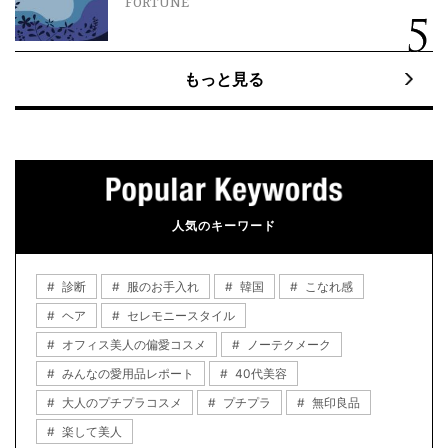
FORTUNE
もっと見る
人気のキーワード
診断
服のお手入れ
韓国
こなれ感
ヘア
セレモニースタイル
オフィス美人の偏愛コスメ
ノーテクメーク
みんなの愛用品レポート
40代美容
大人のプチプラコスメ
プチプラ
無印良品
楽して美人