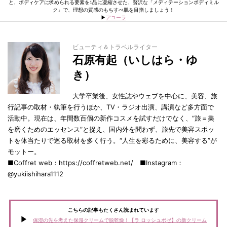
と、ボディケアに求められる要素を1品に凝縮させた、贅沢な「メディテーションボディミル
ク」で、理想の質感のもちすべ肌を目指しましょう！
▶︎
アユーラ
ビューティ＆トラベルライター
石原有起（いしはら・ゆ
き）
大学卒業後、女性誌やウェブを中心に、美容、旅
行記事の取材・執筆を行うほか、TV・ラジオ出演、講演など多方面で
活動中。現在は、年間数百個の新作コスメを試すだけでなく、“旅＝美
を磨くためのエッセンス”と捉え、国内外を問わず、旅先で美容スポッ
トを体当たりで巡る取材を多く行う。“人生を彩るために、美容する”が
モットー。
■Coffret web：https://coffretweb.net/ ■Instagram：
@yukiishihara1112
こちらの記事もたくさん読まれています
保湿の先を考えた保湿クリームで脱乾燥！【ラ ロッシュポゼ】の新クリーム