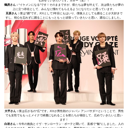
もみせていきたいです。ガオー（笑）！
鶴房さん：
“イケメンになる”です！そのままですが、僕たちは夢を叶えて、次は僕たちが夢の
上に立つ存在として、みんなに憧れてもらえるようになりたいと思っています。
豆原さん：
僕は“踊”です。JO1として3年目にもはいり、僕個人としても踊ることが大好きで
すし、初心を忘れずに踊ることにもっともっと頑張っていきたいと思い、踊るにしました。
大平さん：
僕は広がるの“広”です。JO1が男性初のジャパン アンバサダーということで、男性
でも女性でももっとメイクで綺麗になれることを僕たちが発信して、広めていきたいと思い
ます！
白岩さん：
今年の抱負とイヴ・サンローラン・ボーテと聞いて、直感で“魅”にしました。人の