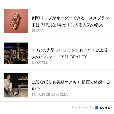
刻印リップがオーダーできるコスメブラン
ドは？特別な1本が手に入る人気の名入れ
BEAUTY
サー...
JO1との大型プロジェクトも！YSL史上最
大のイベント 『YSL BEAUTY ...
LIFESTYLE
上質な眠りも美髪ケアも！ 銀座で体感する
ReFa
PR（ReFa GINZA on CREA）
Recommended by