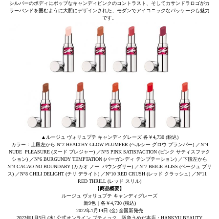
シルバーのボディにポップなキャンディピンクのコントラスト、そしてカサンドラロゴがカ
ラーバンドを囲むように大胆にデザインされた、モダンでアイコニックなパッケージも魅力
です。
▲ルージュ ヴォリュプテ キャンディグレーズ 各￥4,730 (税込)
カラー：上段左から N°2 HEALTHY GLOW PLUMPER (ヘルシー グロウ プランパー) ／N°4
NUDE PLEASURE (ヌード プレジャー) ／N°5 PINK SATISFACTION (ピンク サティスファク
ション) ／N°6 BURGUNDY TEMPTATION (バーガンディ テンプテーション) ／下段左から
N°3 CACAO NO BOUNDARY (カカオ ノー バウンダリー) ／N°7 BEIGE BLISS (ベージュ ブリ
ス) ／N°8 CHILI DELIGHT (チリ デライト) ／N°10 RED CRUSH (レッド クラッシュ) ／N°11
RED THRILL (レッド スリル)
【商品概要】
ルージュ ヴォリュプテ キャンディグレーズ
新9色｜各￥4,730 (税込)
2022年1月14日 (金) 全国新発売
2022年1⽉5⽇ (水) 公式オンライン ブティック、阪急うめだ本店・HANKYU BEAUTY