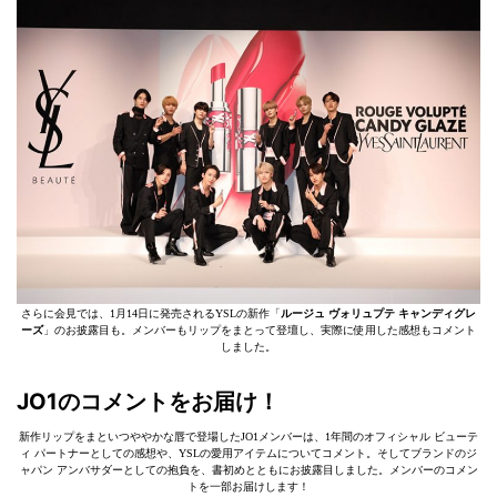
さらに会見では、1月14日に発売されるYSLの新作「
ルージュ ヴォリュプテ キャンディグレ
ーズ
」のお披露目も。メンバーもリップをまとって登壇し、実際に使用した感想もコメント
しました。
JO1のコメントをお届け！
新作リップをまといつややかな唇で登場したJO1メンバーは、1年間のオフィシャル ビューテ
ィ パートナーとしての感想や、YSLの愛用アイテムについてコメント。そしてブランドのジ
ャパン アンバサダーとしての抱負を、書初めとともにお披露目しました。メンバーのコメン
トを一部お届けします！