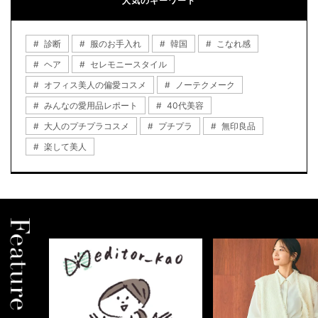
人気のキーワード
診断
服のお手入れ
韓国
こなれ感
ヘア
セレモニースタイル
オフィス美人の偏愛コスメ
ノーテクメーク
みんなの愛用品レポート
40代美容
大人のプチプラコスメ
プチプラ
無印良品
楽して美人