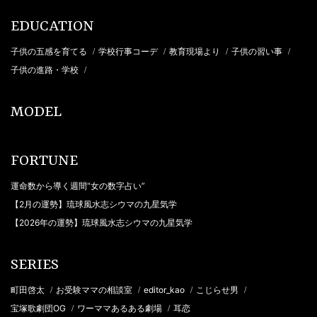
EDUCATION
子供の五感を育てる
学校行事コーデ
教育現場より
子供の習い事
/
/
/
/
子供の進路・学校
/
MODEL
FORTUNE
運命数から導く週間“女の数字占い”
【2月の運勢】琉球風水志シウマの九星気学
【2026年の運勢】琉球風水志シウマの九星気学
SERIES
町田啓太
お受験ママの相談室
editor_kao
こじらせ男
/
/
/
/
宝塚歌劇団OG
ワーママあるある劇場
耳恋
/
/