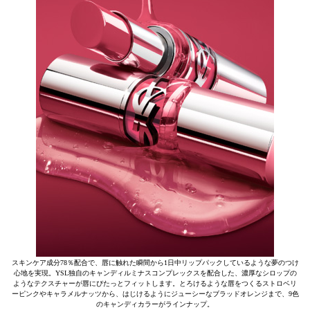
スキンケア成分78％配合で、唇に触れた瞬間から1日中リップパックしているような夢のつけ
心地を実現。YSL独自のキャンディルミナスコンプレックスを配合した、濃厚なシロップの
ようなテクスチャーが唇にぴたっとフィットします。とろけるような唇をつくるストロベリ
ーピンクやキャラメルナッツから、はじけるようにジューシーなブラッドオレンジまで、9色
のキャンディカラーがラインナップ。