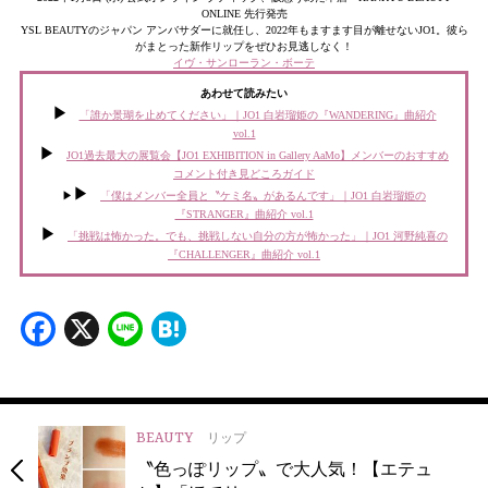
ONLINE 先⾏発売
YSL BEAUTYのジャパン アンバサダーに就任し、2022年もますます目が離せないJO1。彼ら
がまとった新作リップをぜひお見逃しなく！
イヴ・サンローラン・ボーテ
あわせて読みたい
「誰か景瑚を止めてください」｜JO1 白岩瑠姫の『WANDERING』曲紹介
vol.1
JO1過去最大の展覧会【JO1 EXHIBITION in Gallery AaMo】メンバーのおすすめ
コメント付き見どころガイド
▶︎
「僕はメンバー全員と〝ケミ名〟があるんです」｜JO1 白岩瑠姫の
『STRANGER』曲紹介 vol.1
「挑戦は怖かった。でも、挑戦しない自分の方が怖かった」｜JO1 河野純喜の
『CHALLENGER』曲紹介 vol.1
Facebook
X
Line
Hatena
BEAUTY
リップ
〝色っぽリップ〟で大人気！【エテュ