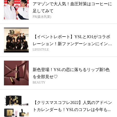
アマゾンで大人気！血圧対策はコーヒーに
足してみて
PR(森永乳業)
【イベントレポート】YSLとJO1がコラボ
レーション！新ファンデーションにイン
LIFESTYLE
ス...
新色登場！YSLの恋に落ちるリップ新5色
を全部見せ♡
BEAUTY
【クリスマスコフレ2022】人気のアドベン
トカレンダーも！YSLのコフレは今年も...