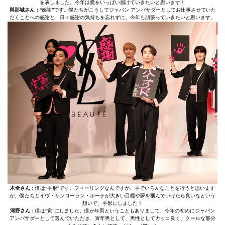
を表しました。今年は愛をいっぱい届けていきたいと思います！
與那城さん：
“感謝”です。僕たちがこうしてジャパン アンバサダーとしてお仕事させていた
だくことへの感謝と、日々感謝の気持ちを忘れずに、今年も頑張っていきたいと思います。
木全さん：
僕は“手形”です。フィーリングなんですが、手でいろんなことを行うと思います
が、僕たちとイヴ・サンローラン・ボーテが大きい目標や夢を掴んでいけたら良いなという
想いで、手形にしました！
河野さん：
僕は“寅”にしました。僕が年男ということもありまして、今年の初めにジャパン
アンバサダーとして選んでいただき、寅年男として、男性としてカッコ良く、クールな部分