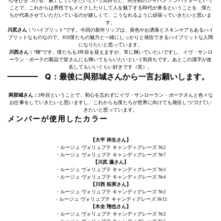
心をひきつける、魅了していきたいという気持ちと、男性初のジャパン アンバサダーという
ことで、これからは男性でもメイクしたりして人を魅了する時代が来るということを、僕た
ちが代表させていただいているのが嬉しくて、こうなれるように頑張っていきたいと思いま
す。
川尻さん：
“ハイブリット”です。今回の新作リップは、発色やお洒落とスキンケアもあるハイ
ブリットなものなので、JO1僕たちの魅力と一緒にしっかりと発信できるハイブリットな人間
になりたいと思っています。
川西さん：
“輝”です。僕たちも3年目を迎えますが、常に輝いていたいですし、イヴ・サンロ
ーラン・ボーテの製品で皆さんにも輝いてもらいたいという気持ちです。あとこの漢字が改
名してもいいぐらい好きです（笑）。
Q：最後に與那城さんから一言お願いします。
與那城さん：
3年目ということで、初心を忘れずにイヴ・サンローラン・ボーテさんと色々な
お仕事をしていきたいと思いますし、これからも僕たちが世界に向けても発信しつづけてい
きたいと思っています。
メンバーが使用したカラー
【大平 祥生さん】
・ルージュ ヴォリュプテ キャンディグレーズ №2
・ルージュ ヴォリュプテ キャンディグレーズ №7
【川尻 蓮さん】
・ルージュ ヴォリュプテ キャンディグレーズ №2
・ルージュ ヴォリュプテ キャンディグレーズ №4
【川西 拓実さん】
・ルージュ ヴォリュプテ キャンディグレーズ №2
・ルージュ ヴォリュプテ キャンディグレーズ №11
【木全 翔也さん】
・ルージュ ヴォリュプテ キャンディグレーズ №2