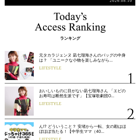
2026.08.10
ランキング
元タカラジェンヌ 凪七瑠海さんのバッグの中身
は？ 「ユニークな小物を楽しみながら…
LIFESTYLE
おいしいものに目がない凪七瑠海さん 「エビの
お寿司は断然生派です」【宝塚歌劇団O…
LIFESTYLE
ん!? どういうこと？ 安堵から一転、女の勘はほ
ぼほぼ当たる！【中学生ママ（40…
LIFESTYLE