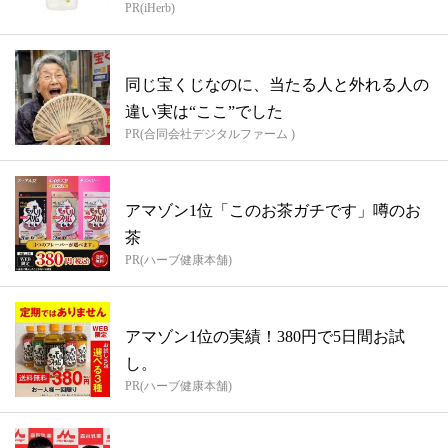
PR(iHerb)
同じ宝くじなのに、当たる人と外れる人の
違い実は“ここ”でした
PR(合同会社デジタルファーム )
アマゾン1位「このお茶ガチです」噂のお
茶
PR(ハーブ健康本舗)
アマゾン1位の実績！380円で5日間お試
し。
PR(ハーブ健康本舗)