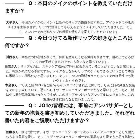
Q：本日のメイクのポイントを教えていただけ
ますか？
大平さん：
今回のメイクのポイントは新作のリップの艶感を出す為に、アイシャドウや他の
メイクを主張させず、リップに注目してもらえるようにメイクしていただきました。そし
て、メンバーそれぞれリップの種類や塗り方を変えていただいています。
Q：今日つけてる新作リップの好きなところは
何ですか？
川西さん：
本当につけ心地が良くて、何回も塗りたくなる気持ち良さです。唇の上でとろけ
ていくのが実感できるのでそこも良いなと思っています。
白岩さん：
リップなのに、スキンケア成分が78%も配合されていることがすごいなと感じまし
た。乾燥が気になる季節ですが、メイクをしながらリップのケアもできるということで本当
に素晴らしい商品だなと思いました。そして、No.2の透明カラーもあってそれは男性でも使
いやすくおすすめです。
木全さん：
“りんご飴”や“いちご飴”からインスパイアされたと聞いて、りんご飴の綺麗な発色
をそのまま表していて、恐るべしイヴ・サンローラン・ボーテだなと思いました！あと、朝
は少し唇が乾燥気味だったんですが、このリップをつけたらプルップルになりました。この
艶感がまさに飴だなと思いましたね。
Q： JO1の皆様には、事前にアンバサダーとし
ての新年の抱負を書き初めしていただきました。それぞれ
書いた内容をご説明いただけますか？
佐藤さん：
僕は“愛”です。イヴ・サンローラン・ボーテのジャパン アンバサダーとして僕た
ちもより美容を愛し、そしてイヴ・サンローラン・ボーテの商品をより愛そうと思う気持ち