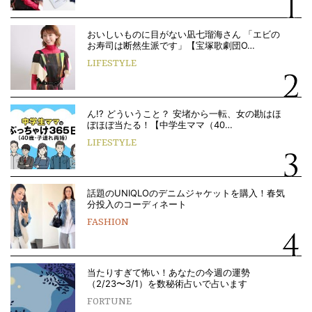
おいしいものに目がない凪七瑠海さん 「エビの
お寿司は断然生派です」【宝塚歌劇団O…
LIFESTYLE
ん!? どういうこと？ 安堵から一転、女の勘はほ
ぼほぼ当たる！【中学生ママ（40…
LIFESTYLE
話題のUNIQLOのデニムジャケットを購入！春気
分投入のコーディネート
FASHION
当たりすぎて怖い！あなたの今週の運勢
（2/23〜3/1）を数秘術占いで占います
FORTUNE