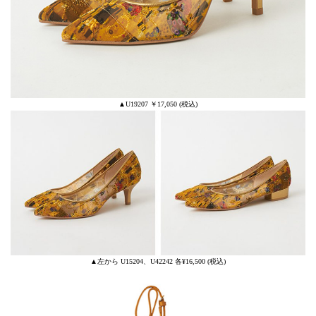
▲U19207 ￥17,050 (税込)
▲左から U15204、U42242 各¥16,500 (税込)