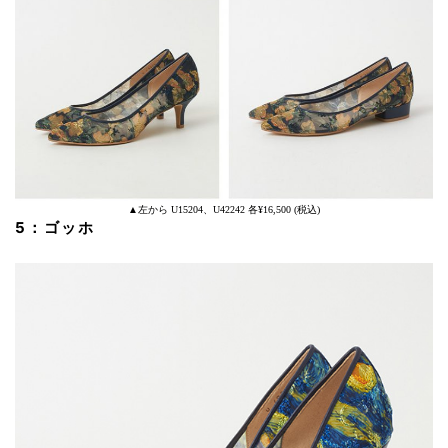
▲左から U15204、U42242 各¥16,500 (税込)
5：ゴッホ