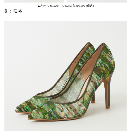
▲左から U15204、U42242 各¥16,500 (税込)
6：モネ