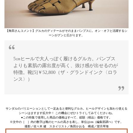
【角田さんコメント】グルカのディテールがそのままパンプスに。オン・オフと活躍するシ
ーンがグンと広がります。
5㎝ヒールで大人っぽく履けるグルカ。パンプス
よりも素肌の露出度が高く、抜け感が出せるのが
特徴。靴[5]￥52,800（ザ・グランドインク〈ロラ
ンス〉）
サンダルのバリエーションとして一足あると便利なグルカ。ヒールデザインも加わり使える
シーンはますます拡大中！ この機会にぜひトライしてみてくださいね。
●この特集で使用した商品の価格はすべて、総額（税込）価格です。
※文中の［ ］内の数字は靴のヒールの高さを表し、単位はcm（編集部調べ）です。
撮影／佐々木 健 スタイリスト／角田かおる 構成／望月琴海