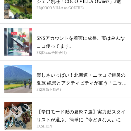
シェア別荘「COCO VILLA Owners」3選
PR(COCO VILLA on GOETHE)
SNSアカウントを着実に成長。実はみんな
ココ使ってます。
PR(Dreaw合同会社)
楽しさいっぱい！北海道・ニセコで避暑の
夏旅 絶景とアクティビティが揃う「ニセコ
PR(東急不動産)
東...
【辛口モード派の夏靴７選】実力派スタイ
リストが選ぶ、簡単に〝今どきな人〟にな
FASHION
れる...