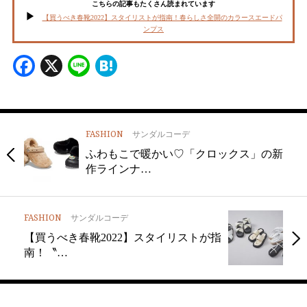
こちらの記事もたくさん読まれています
【買うべき春靴2022】スタイリストが指南！春らしさ全開のカラースエードパ
ンプス
Facebook
X
Line
Hatena
FASHION
サンダルコーデ
ふわもこで暖かい♡「クロックス」の新
作ラインナ…
FASHION
サンダルコーデ
【買うべき春靴2022】スタイリストが指
南！〝…