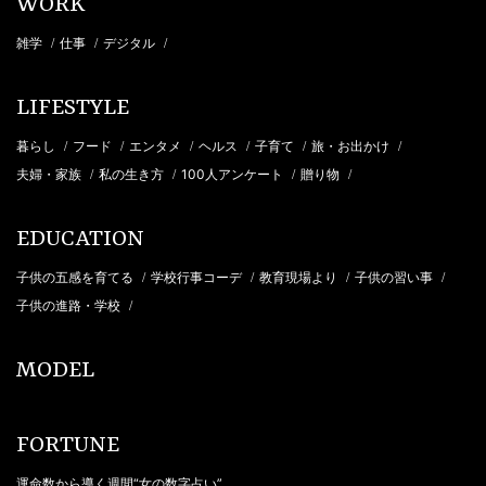
WORK
雑学
仕事
デジタル
/
/
/
LIFESTYLE
暮らし
フード
エンタメ
ヘルス
子育て
旅・お出かけ
/
/
/
/
/
/
夫婦・家族
私の生き方
100人アンケート
贈り物
/
/
/
/
EDUCATION
子供の五感を育てる
学校行事コーデ
教育現場より
子供の習い事
/
/
/
/
子供の進路・学校
/
MODEL
FORTUNE
運命数から導く週間“女の数字占い”