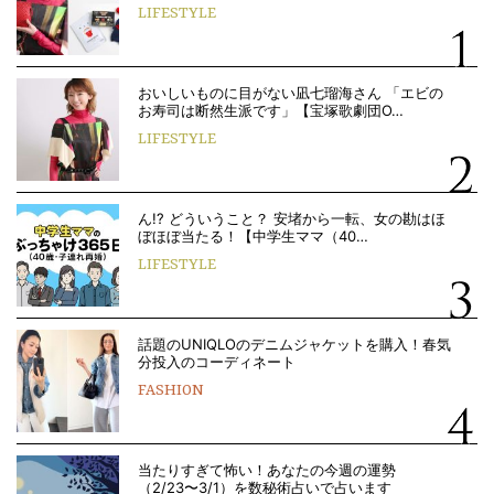
LIFESTYLE
おいしいものに目がない凪七瑠海さん 「エビの
お寿司は断然生派です」【宝塚歌劇団O…
LIFESTYLE
ん!? どういうこと？ 安堵から一転、女の勘はほ
ぼほぼ当たる！【中学生ママ（40…
LIFESTYLE
話題のUNIQLOのデニムジャケットを購入！春気
分投入のコーディネート
FASHION
当たりすぎて怖い！あなたの今週の運勢
（2/23〜3/1）を数秘術占いで占います