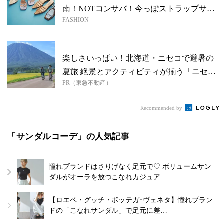
南！NOTコンサバ！今っぽストラップサ
FASHION
ン...
楽しさいっぱい！北海道・ニセコで避暑の
夏旅 絶景とアクティビティが揃う「ニセコ
PR（東急不動産）
東...
Recommended by
「サンダルコーデ」の人気記事
憧れブランドはさりげなく足元で♡ ボリュームサン
ダルがオーラを放つこなれカジュア…
【ロエベ・グッチ・ボッテガ･ヴェネタ】憧れブラン
ドの「こなれサンダル」で足元に差…