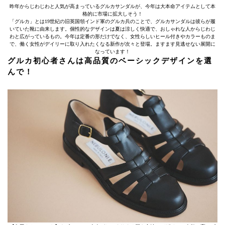
昨年からじわじわと人気が高まっているグルカサンダルが、今年は大本命アイテムとして本
格的に市場に拡大しそう！
「グルカ」とは19世紀の旧英国領インド軍のグルカ兵のことで、グルカサンダルは彼らが履
いていた靴に由来します。個性的なデザインは夏は涼しく快適で、おしゃれな人からじわじ
わと広がっているもの。今年は定番の形だけでなく、女性らしいヒール付きやカラーものま
で、働く女性がデイリーに取り入れたくなる新作が次々と登場。ますます見逃せない展開に
なっています！
グルカ初心者さんは高品質のベーシックデザインを選
んで！