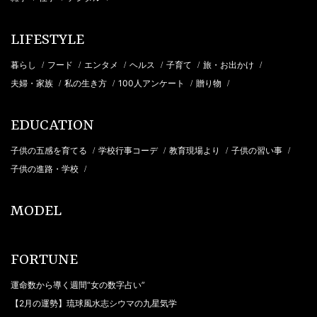
LIFESTYLE
暮らし
フード
エンタメ
ヘルス
子育て
旅・お出かけ
/
/
/
/
/
/
夫婦・家族
私の生き方
100人アンケート
贈り物
/
/
/
/
EDUCATION
子供の五感を育てる
学校行事コーデ
教育現場より
子供の習い事
/
/
/
/
子供の進路・学校
/
MODEL
FORTUNE
運命数から導く週間“女の数字占い”
【2月の運勢】琉球風水志シウマの九星気学