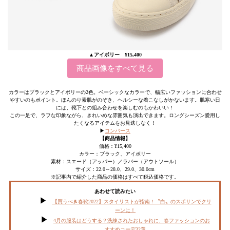
▲アイボリー ¥15,400
商品画像をすべて見る
カラーはブラックとアイボリーの2色。ベーシックなカラーで、幅広いファッションに合わせ
やすいのもポイント。ほんのり素肌がのぞき、ヘルシーな着こなしがかないます。肌寒い日
には、靴下との組み合わせを楽しむのもかわいい！
この一足で、ラフな印象ながら、きれいめな雰囲気も演出できます。ロングシーズン愛用し
たくなるアイテムをお見逃しなく！
▶︎
コンバース
【商品情報】
価格：¥15,400
カラー：ブラック、アイボリー
素材：スエード（アッパー）／ラバー（アウトソール）
サイズ：22.0～28.0、29.0、30.0cm
※記事内で紹介した商品の価格はすべて税込価格です。
あわせて読みたい
【買うべき春靴2022】スタイリストが指南！〝白〟のスポサンでクリ
ーンに！
4月の服装はどうする？洗練されたおしゃれに、春ファッションのお
すすめコーデ32選