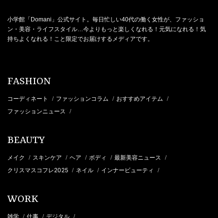
小学館「Domani」公式サイト。毎日忙しい40代の働く女性が、ファッショ
ン・美容・ライフスタイル…今よりもっと楽しくなれる！元気になれる！気
持ちよくなれる！こと限定でお届けするメディアです。
FASHION
コーディネート
ファッションコラム
おすすめアイテム
/
/
/
ファッションニュース
/
BEAUTY
メイク
スキンケア
ヘア
ボディ
最新美容ニュース
/
/
/
/
/
クリスマスコフレ2025
ネイル
インナービューティ
/
/
/
WORK
雑学
仕事
デジタル
/
/
/