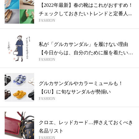
【2022年最新】春の靴はこれがおすすめ！
チェックしておきたいトレンドと定番人...
FASHION
私が「グルカサンダル」を履けない理由
【今日からは、自分のために服を着たい
FASHION
vol....
グルカサンダルやカラーミュールも！
【GU】に旬なサンダルが勢揃い
FASHION
クロエ、レッドカード…押さえておくべき
名品リスト
FASHION