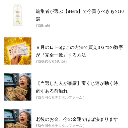
編集者が選ぶ【iHerb】で今買うべきもの10
選
PR(iHerb)
８月のロト6はこの方法で買え!!６つの数字
が『完全一致』する方法
PR(株式会社MURA)
【当選した人が暴露】宝くじ運が動く時、
必ずある前触れ
PR(合同会社デジタルファーム )
老後のお金、今の金運でほぼ決まります
PR(合同会社デジタルファーム )