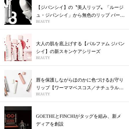
【ジバンシイ】の〝美人リップ〟「ルージ
ュ・ジバンシイ」から無色のリップ バーム
BEAUTY
が...
大人の肌を底上げする【パルファム ジバン
シイ】の新スキンケアシリーズ
BEAUTY
唇を保護しながらほのかに色づけるお守り
リップ【ワーママベスコス／ナチュラルリ
BEAUTY
ップ...
GOETHEとFINCHIがタッグを組み、新メ
ディアを創設