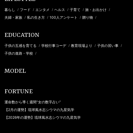
暮らし
フード
エンタメ
ヘルス
子育て
旅・お出かけ
/
/
/
/
/
/
夫婦・家族
私の生き方
100人アンケート
贈り物
/
/
/
/
EDUCATION
子供の五感を育てる
学校行事コーデ
教育現場より
子供の習い事
/
/
/
/
子供の進路・学校
/
MODEL
FORTUNE
運命数から導く週間“女の数字占い”
【2月の運勢】琉球風水志シウマの九星気学
【2026年の運勢】琉球風水志シウマの九星気学