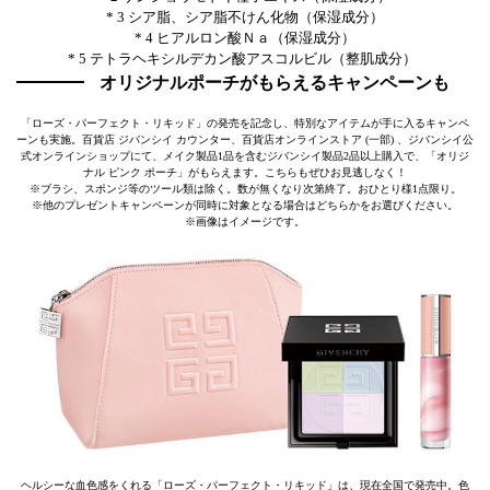
* 3 シア脂、シア脂不けん化物（保湿成分）
* 4 ヒアルロン酸Ｎａ（保湿成分）
* 5 テトラヘキシルデカン酸アスコルビル（整肌成分）
オリジナルポーチがもらえるキャンペーンも
「ローズ・パーフェクト・リキッド」の発売を記念し、特別なアイテムが手に入るキャンペ
ーンも実施。百貨店 ジバンシイ カウンター、百貨店オンラインストア (一部) 、ジバンシイ公
式オンラインショップにて、メイク製品1品を含むジバンシイ製品2品以上購入で、「オリジ
ナル ピンク ポーチ」がもらえます。こちらもぜひお見逃しなく！
※ブラシ、スポンジ等のツール類は除く。数が無くなり次第終了。おひとり様1点限り。
※他のプレゼントキャンペーンが同時に対象となる場合はどちらかをお選びください。
※画像はイメージです。
ヘルシーな血色感をくれる「ローズ・パーフェクト・リキッド」は、現在全国で発売中。色