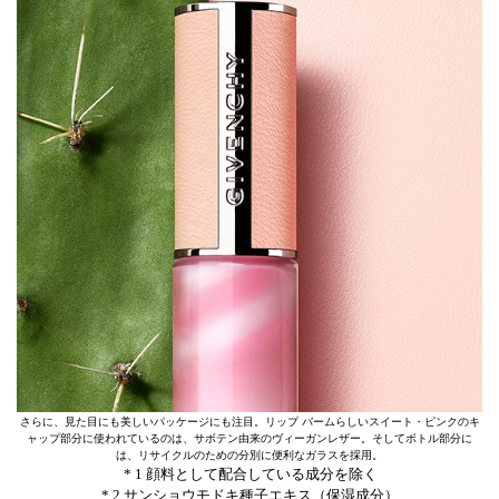
さらに、見た目にも美しいパッケージにも注目。リップ バームらしいスイート・ピンクのキ
ャップ部分に使われているのは、サボテン由来のヴィーガンレザー。そしてボトル部分に
は、リサイクルのための分別に便利なガラスを採用。
* 1 顔料として配合している成分を除く
* 2 サンショウモドキ種子エキス（保湿成分）