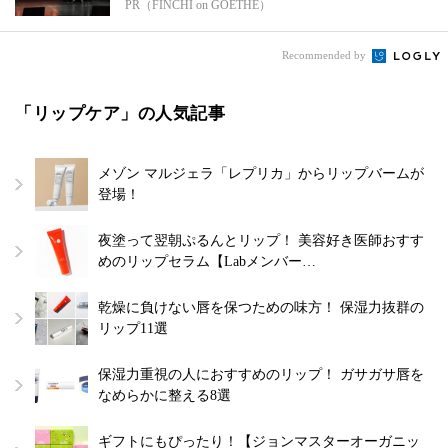
PR（FINCHI on GOETHE）
Recommended by
「リップケア」の人気記事
メゾン マルジェラ「レプリカ」からリップバームが
登場！
夜塗って翌朝ぷるんとリップ！ 美容好き医師おすす
めのリップセラム【Labメンバー…
乾燥に負けない唇を保つための味方！ 保湿力抜群の
リップ11選
保湿力重視の人におすすめのリップ！ ガサガサ唇を
なめらかに整える8選
ギフトにもぴったり！【ジョンマスターオーガニッ