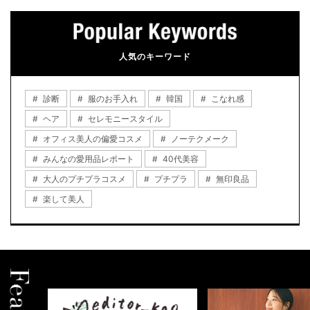
人気のキーワード
診断
服のお手入れ
韓国
こなれ感
ヘア
セレモニースタイル
オフィス美人の偏愛コスメ
ノーテクメーク
みんなの愛用品レポート
40代美容
大人のプチプラコスメ
プチプラ
無印良品
楽して美人