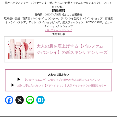
味からテクスチャー、パッケージまで魅力たっぷりの新アイテムをぜひチェックしてみてく
ださいね。
【商品概要】
発売日：2022年4月1日 (金) より全国発売
取り扱い店舗：百貨店 ジバンシイ カウンター、ジバンシイ公式オンラインショップ、百貨店
オンラインストア、アットコスメショッピング、楽天ファッション、ZOZOCOSME、ビュー
ティーセレクトショップ
パルファム ジバンシイ
▼関連記事
大人の肌を底上げする【パルファム
ジバンシイ】の新スキンケアシリーズ
あわせて読みたい
【シュウ ウエムラ】人気リップの新色が大人の唇にちょうどいい
絶対に手に入れたい！【アディクション】人気アイシャドウの夏限定カラー
Facebook
X
Line
Hatena