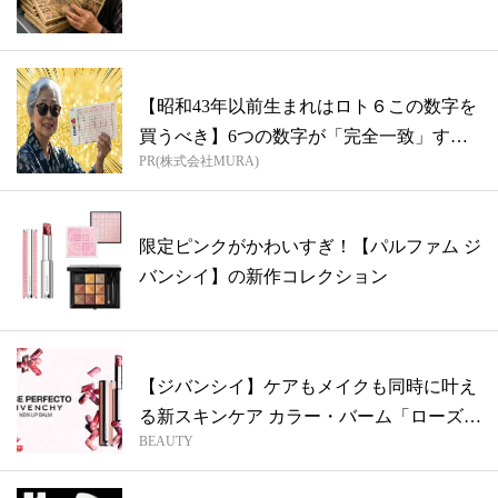
【昭和43年以前生まれはロト６この数字を
買うべき】6つの数字が「完全一致」する
PR(株式会社MURA)
方...
限定ピンクがかわいすぎ！【パルファム ジ
バンシイ】の新作コレクション
【ジバンシイ】ケアもメイクも同時に叶え
る新スキンケア カラー・バーム「ローズ・
BEAUTY
パ...