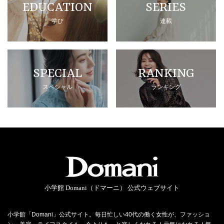
EDUCATION
SERIES
学び
連載
SPECIAL
RANKING
スペシャル
ランキング
小学館 Domani（ドマーニ） 公式ウェブサイト
小学館「Domani」公式サイト。毎日忙しい40代の働く女性が、ファッショ