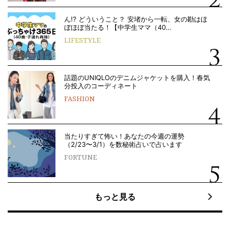
ん!? どういうこと？ 安堵から一転、女の勘はほ
ぼほぼ当たる！【中学生ママ（40…
LIFESTYLE
話題のUNIQLOのデニムジャケットを購入！春気
分投入のコーディネート
FASHION
当たりすぎて怖い！あなたの今週の運勢
（2/23〜3/1）を数秘術占いで占います
FORTUNE
もっと見る