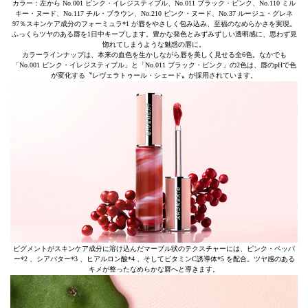
カラー：左から No.001 ピンク・イレジスティブル、No.011 ブラック・ピンク、No.110 ミル
キー・ヌード、No.117 チル・ブラウン、No.210 ピンク・ヌード、No.37 ルージュ・グレネ
97％スキンケア成分のフォーミュラ*1 が唇をやさしく包み込み、至福のなめらかさを実現。
ふっくらツヤのある唇を1日中キープします。豊かな発色とみずみずしい透明感に、思わず見
惚れてしまうような魅惑の唇に。
カラーラインナップは、本来の血色を生かしながら唇を美しく見せる全6色。なかでも
「No.001 ピンク・イレジスティブル」と「No.011 ブラック・ピンク」の2色は、唇のpHで色
が変化する〝レヴェラトゥール・シェード〟が採用されています。
ピグメントがスキンケア成分に溶け込んだマーブル状のテクスチャーには、ピンク・ペッパ
ー*2 、シアバター*3 、ヒアルロン酸*4 、そしてビタミンC誘導体*5 を配合。ツヤ感のある
キメが整ったなめらかな唇へと導きます。