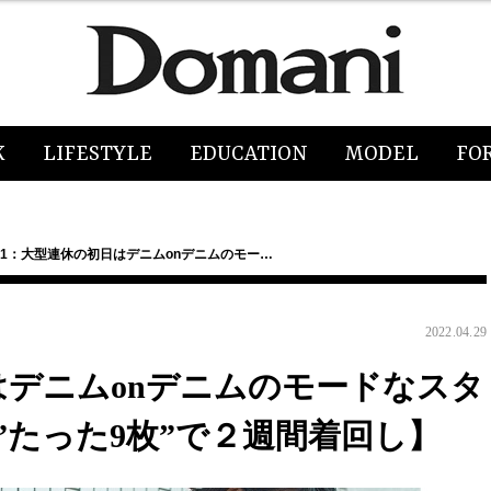
K
LIFESTYLE
EDUCATION
MODEL
FO
y01：大型連休の初日はデニムonデニムのモー…
2022.04.29
日はデニムonデニムのモードなスタ
たった9枚”で２週間着回し】