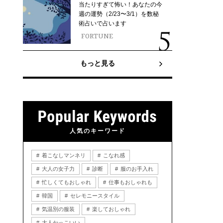
当たりすぎて怖い！あなたの今
週の運勢（2/23〜3/1）を数秘
術占いで占います
FORTUNE
もっと見る
人気のキーワード
着こなしマンネリ
こなれ感
大人の女子力
診断
服のお手入れ
忙しくてもおしゃれ
仕事もおしゃれも
韓国
セレモニースタイル
気温別の服装
楽しておしゃれ
大人かっこいい