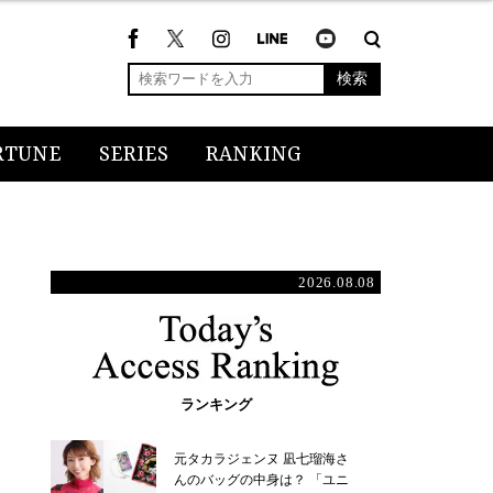
検索
RTUNE
SERIES
RANKING
2026.08.08
ランキング
元タカラジェンヌ 凪七瑠海さ
んのバッグの中身は？ 「ユニ