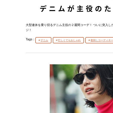
大型連休を乗り切るデニム主役の２週間コーデ！ ついに突入し
ジ！
Tags：
デニム
忙しくてもおしゃれ
着回しコーディネ