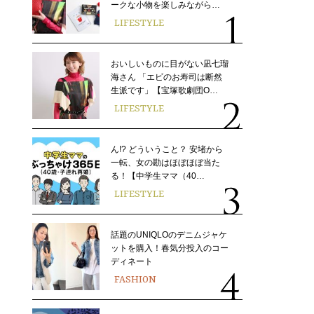
ークな小物を楽しみながら…
LIFESTYLE
おいしいものに目がない凪七瑠
海さん 「エビのお寿司は断然
生派です」【宝塚歌劇団O…
LIFESTYLE
ん!? どういうこと？ 安堵から
一転、女の勘はほぼほぼ当た
る！【中学生ママ（40…
LIFESTYLE
話題のUNIQLOのデニムジャケ
ットを購入！春気分投入のコー
ディネート
FASHION