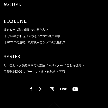
MODEL
FORTUNE
運命数から導く週間“女の数字占い”
【2月の運勢】琉球風水志シウマの九星気学
【2026年の運勢】琉球風水志シウマの九星気学
SERIES
町田啓太
お受験ママの相談室
editor_kao
こじらせ男
/
/
/
/
宝塚歌劇団OG
ワーママあるある劇場
耳恋
/
/