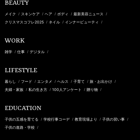
BEAUTY
メイク
スキンケア
ヘア
ボディ
最新美容ニュース
/
/
/
/
/
クリスマスコフレ2025
ネイル
インナービューティ
/
/
/
WORK
雑学
仕事
デジタル
/
/
/
LIFESTYLE
暮らし
フード
エンタメ
ヘルス
子育て
旅・お出かけ
/
/
/
/
/
/
夫婦・家族
私の生き方
100人アンケート
贈り物
/
/
/
/
EDUCATION
子供の五感を育てる
学校行事コーデ
教育現場より
子供の習い事
/
/
/
/
子供の進路・学校
/