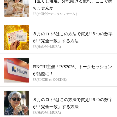
【宝くじ落選】外れ続ける流れ、ここで断
ちませんか
PR(合同会社デジタルファーム )
８月のロト6はこの方法で買え!!６つの数字
が『完全一致』する方法
PR(株式会社MURA)
FINCHI主催「IVS2026」トークセッション
が話題に！
PR(FINCHI on GOETHE)
８月のロト6はこの方法で買え!!６つの数字
が『完全一致』する方法
PR(株式会社MURA)