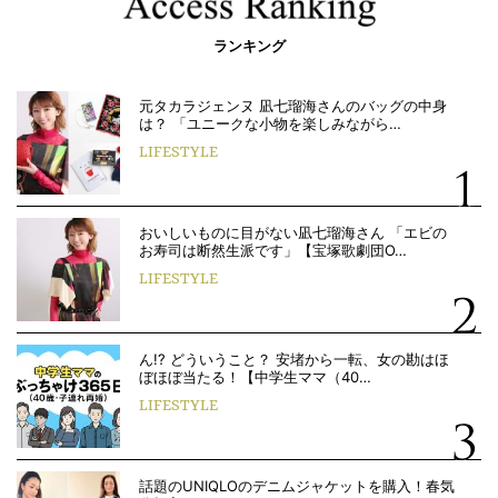
ランキング
元タカラジェンヌ 凪七瑠海さんのバッグの中身
は？ 「ユニークな小物を楽しみながら…
LIFESTYLE
おいしいものに目がない凪七瑠海さん 「エビの
お寿司は断然生派です」【宝塚歌劇団O…
LIFESTYLE
ん!? どういうこと？ 安堵から一転、女の勘はほ
ぼほぼ当たる！【中学生ママ（40…
LIFESTYLE
話題のUNIQLOのデニムジャケットを購入！春気