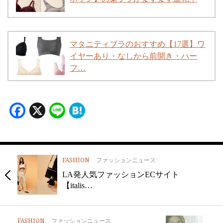
マタニティブラのおすすめ【17選】ワ
イヤーあり・なしから前開き・ハー
フ…
Facebook
X
Line
Hatena
FASHION
ファッションニュース
LA発人気ファッションECサイト
【italis…
FASHION
ファッションニュース