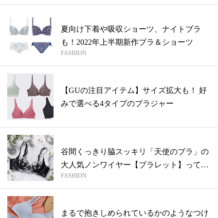
夏向け下着や吸収ショーツ、ナイトブラ
も！2022年上半期新作ブラ＆ショーツ
FASHION
【GUの注目アイテム】サイズ拡大も！ 好
みで選べる4タイプのブラジャー
谷間くっきり脇スッキリ「天使のブラ」の
大人気ノンワイヤー【ブラレット】ってな
FASHION
に？
まるで抱きしめられているかのようなつけ