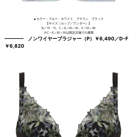
▲カラー：ブルー、ホワイト、ブラウン、ブラック
【サイズ（カップ／アンダー）】
B／70・75、C～E／65～95、F／65～80
※C～E／85～95は限定店舗での展開
ノンワイヤーブラジャー（P）￥6,490／D-F
￥6,820