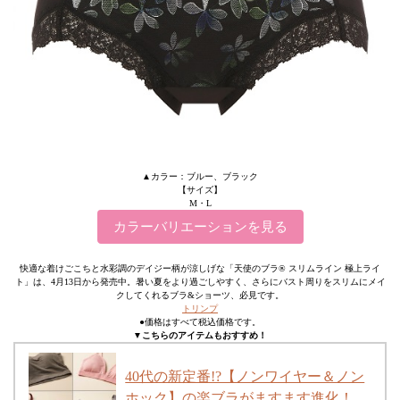
▲カラー：ブルー、ブラック
【サイズ】
M・L
カラーバリエーションを見る
快適な着けごこちと水彩調のデイジー柄が涼しげな「天使のブラ® スリムライン 極上ライ
ト」は、4月13日から発売中。暑い夏をより過ごしやすく、さらにバスト周りをスリムにメイ
クしてくれるブラ&ショーツ、必見です。
トリンプ
●価格はすべて税込価格です。
▼こちらのアイテムもおすすめ！
40代の新定番!?【ノンワイヤー＆ノン
ホック】の楽ブラがますます進化！