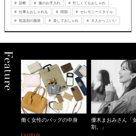
診断
服のお手入れ
忙しくてもおしゃれ
仕事もおしゃれも
韓国
セレモニースタイル
気温別の服装
楽しておしゃれ
大人かっこいい
中身
優木まおみさん「女の時間
40代の小顔メイク
割。」
BEAUTY