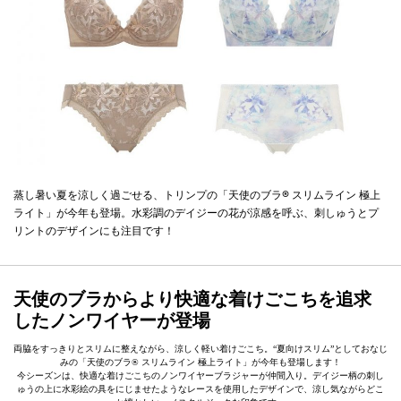
蒸し暑い夏を涼しく過ごせる、トリンプの「天使のブラ® スリムライン 極上
ライト」が今年も登場。水彩調のデイジーの花が涼感を呼ぶ、刺しゅうとプ
リントのデザインにも注目です！
天使のブラからより快適な着けごこちを追求
したノンワイヤーが登場
両脇をすっきりとスリムに整えながら、涼しく軽い着けごこち。“夏向けスリム”としておなじ
みの「天使のブラ® スリムライン 極上ライト」が今年も登場します！
今シーズンは、快適な着けごこちのノンワイヤーブラジャーが仲間入り。デイジー柄の刺し
ゅうの上に水彩絵の具をにじませたようなレースを使用したデザインで、涼し気ながらどこ