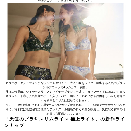
か懐かしい、ノスタルジックな印象です。
カラーは、アクアティックなブルーやホワイト、大人の夏をシックに演出する人気のブラウ
ンやブラックの4つのカラー展開。
仕様の特長は、ワイヤー入り・ノンワイヤーブラジャー共に、カップサイドにはエンジェル
スリムシートⓇと人気機能のボーン入り。バスト両サイドの気になるお肉をしっかり寄せて
すっきりとスリムに魅せてくれます。
さらに、夏の時期にうれしい通気性のいいカップが使われていて、軽量でサラサラな肌ざわ
りに。背部には吸放湿性に優れたタッチクール機能のある素材を採用し、気になる背中の汗
対策にも配慮されています。
「天使のブラ® スリムライン 極上ライト」の新作ライ
ンナップ