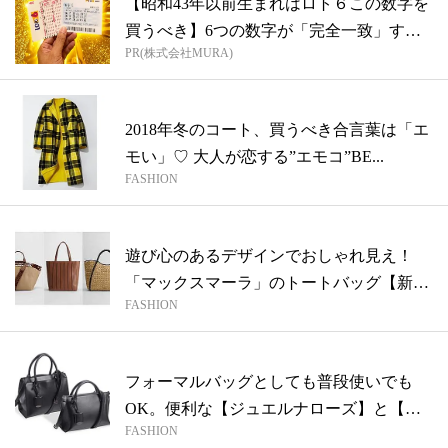
【昭和43年以前生まれはロト６この数字を
買うべき】6つの数字が「完全一致」する
PR(株式会社MURA)
方...
2018年冬のコート、買うべき合言葉は「エ
モい」♡ 大人が恋する”エモコ”BE...
FASHION
遊び心のあるデザインでおしゃれ見え！
「マックスマーラ」のトートバッグ【新年
FASHION
度の...
フォーマルバッグとしても普段使いでも
OK。便利な【ジュエルナローズ】と【カ
FASHION
レット...