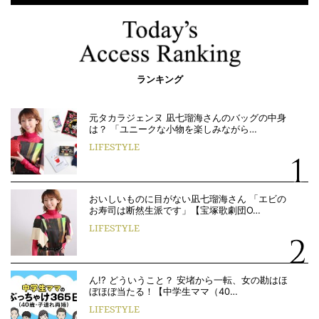
ランキング
元タカラジェンヌ 凪七瑠海さんのバッグの中身
は？ 「ユニークな小物を楽しみながら…
LIFESTYLE
おいしいものに目がない凪七瑠海さん 「エビの
お寿司は断然生派です」【宝塚歌劇団O…
LIFESTYLE
ん!? どういうこと？ 安堵から一転、女の勘はほ
ぼほぼ当たる！【中学生ママ（40…
LIFESTYLE