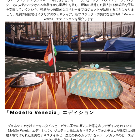
ウィークエンド マックスマーラを代表するアイコニックなバッグ「パスティチーノ」バッ
グ。その人気バッグが2022年秋冬から世界中を旅し、現地の卓越した職人技や伝統的な手法
を支援していくという、斬新かつ画期的なスペシャルプロジェクトが始動することになりま
した。最初の目的地はイタリアのヴェネツィア。新プロジェクトの気になる第1弾「Modello
Venezia」エディションを紹介します。
「Modello Venezia」エディション
ヴェネツィアが誇るテキスタイルと、ガラス工芸の歴史に敬意を表しデザインされている
「Modello Venezia」エディション。ジュテッカ島にあるマリアノ・フォルチュニが設立した織
物工場で作られた優美なテキスタイルと、歴史のあるカラフルなムラーノガラスのビーズが
バッグの素材に取り入れられています。