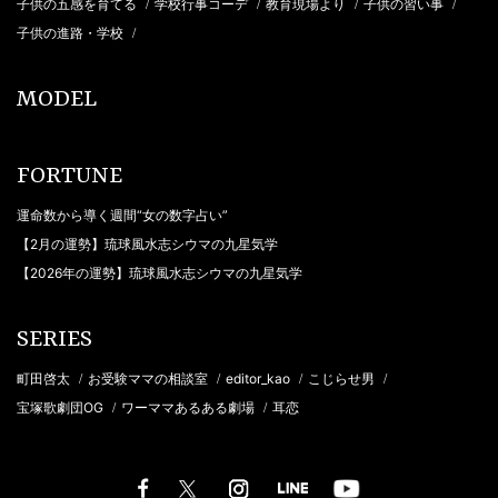
子供の五感を育てる
学校行事コーデ
教育現場より
子供の習い事
/
/
/
/
子供の進路・学校
/
MODEL
FORTUNE
運命数から導く週間“女の数字占い”
【2月の運勢】琉球風水志シウマの九星気学
【2026年の運勢】琉球風水志シウマの九星気学
SERIES
町田啓太
お受験ママの相談室
editor_kao
こじらせ男
/
/
/
/
宝塚歌劇団OG
ワーママあるある劇場
耳恋
/
/