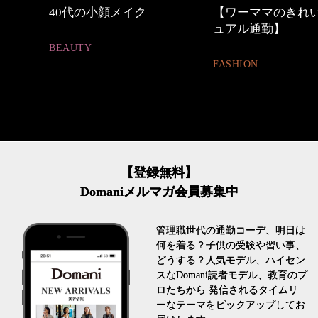
【ワーママのきれいめカジ
優木まおみさん「
ュアル通勤】
割。」
FASHION
LIFESTYLE
【登録無料】
Domaniメルマガ会員募集中
管理職世代の通勤コーデ、明日は
何を着る？子供の受験や習い事、
どうする？人気モデル、ハイセン
スなDomani読者モデル、教育のプ
ロたちから 発信されるタイムリ
ーなテーマをピックアップしてお