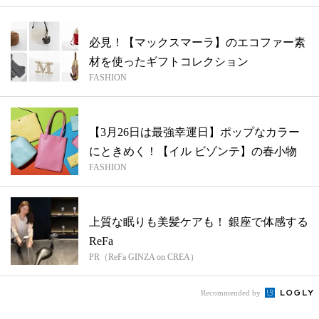
必見！【マックスマーラ】のエコファー素
材を使ったギフトコレクション
FASHION
【3月26日は最強幸運日】ポップなカラー
にときめく！【イル ビゾンテ】の春小物
FASHION
上質な眠りも美髪ケアも！ 銀座で体感する
ReFa
PR（ReFa GINZA on CREA）
Recommended by