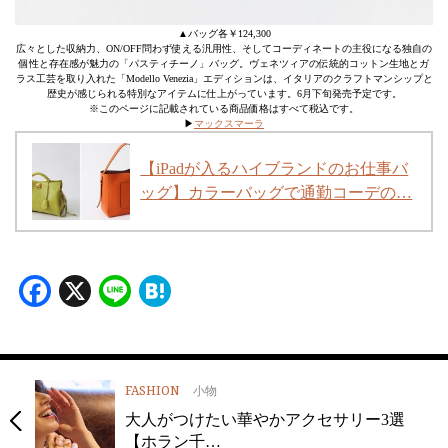
▲バッグ各￥124,300
広々とした収納力、ON/OFF問わず使える汎用性、そしてコーディネートの主役になる独自の
個性と存在感が魅力の「パスティチーノ」バッグ。ヴェネツィアの伝統的コットン生地とガ
ラス工芸を取り入れた「Modello Venezia」エディションは、イタリアのクラフトマンシップと
歴史が感じられる特別なアイテムに仕上がっています。6月下旬発売予定です。
※このページに記載されている商品価格はすべて税込です。
▶︎
マックスマーラ
【iPadが入るハイブランドのお仕事バ
ッグ】カラーバッグで通勤コーデの…
Facebook
X
Line
Hatena
FASHION
小物
大人がつけたい華やかアクセサリー3選
【ホラン千…