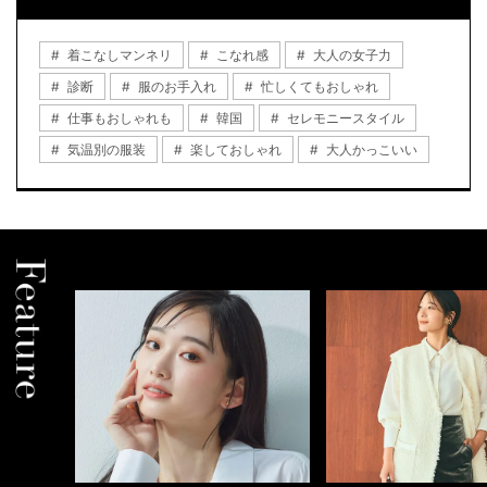
着こなしマンネリ
こなれ感
大人の女子力
診断
服のお手入れ
忙しくてもおしゃれ
仕事もおしゃれも
韓国
セレモニースタイル
気温別の服装
楽しておしゃれ
大人かっこいい