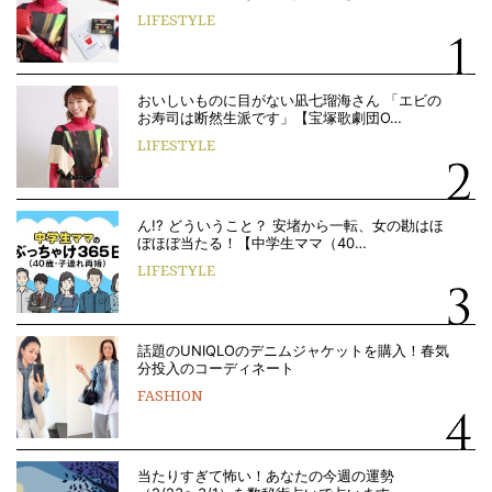
LIFESTYLE
おいしいものに目がない凪七瑠海さん 「エビの
お寿司は断然生派です」【宝塚歌劇団O…
LIFESTYLE
ん!? どういうこと？ 安堵から一転、女の勘はほ
ぼほぼ当たる！【中学生ママ（40…
LIFESTYLE
話題のUNIQLOのデニムジャケットを購入！春気
分投入のコーディネート
FASHION
当たりすぎて怖い！あなたの今週の運勢