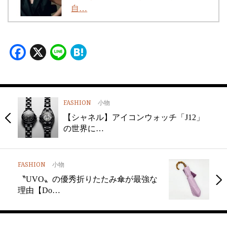
自…
Facebook
X
Line
Hatena
FASHION
小物
【シャネル】アイコンウォッチ「J12」
の世界に…
FASHION
小物
〝UVO〟の優秀折りたたみ傘が最強な
理由【Do…