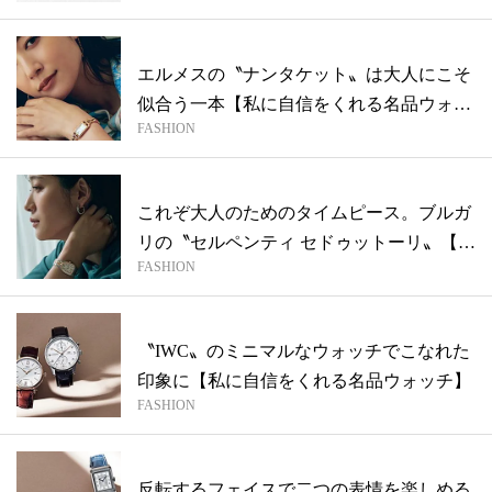
エルメスの〝ナンタケット〟は大人にこそ
似合う一本【私に自信をくれる名品ウォッ
FASHION
チ】
これぞ大人のためのタイムピース。ブルガ
リの〝セルペンティ セドゥットーリ〟【私
FASHION
に...
〝IWC〟のミニマルなウォッチでこなれた
印象に【私に自信をくれる名品ウォッチ】
FASHION
反転するフェイスで二つの表情を楽しめる