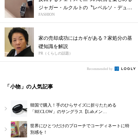
ジャガー・ルクルトの〝レベルソ・デュエ
FASHION
ット...
家の売却成功にはカギがある？家処分の基
礎知識を解説
PR（くらしの話題）
Recommended by
「小物」の人気記事
韓国で購入！手のひらサイズに折りたためる
「RECLOW」のサングラス【Labメン…
世界にひとつだけのブローチでコーディネートに特
別感を！