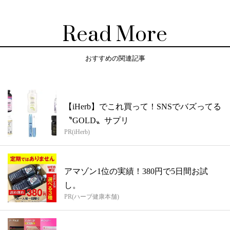
Read More
おすすめの関連記事
【iHerb】でこれ買って！SNSでバズってる
〝GOLD〟サプリ
PR(iHerb)
アマゾン1位の実績！380円で5日間お試
し。
PR(ハーブ健康本舗)