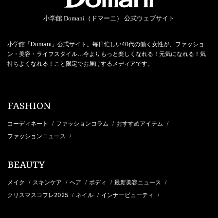
小学館 Domani（ドマーニ） 公式ウェブサイト
小学館「Domani」公式サイト。毎日忙しい40代の働く女性が、ファッショ
ン・美容・ライフスタイル…今よりもっと楽しくなれる！元気になれる！気
持ちよくなれる！こと限定でお届けするメディアです。
FASHION
コーディネート
ファッションコラム
おすすめアイテム
/
/
/
ファッションニュース
/
BEAUTY
メイク
スキンケア
ヘア
ボディ
最新美容ニュース
/
/
/
/
/
クリスマスコフレ2025
ネイル
インナービューティ
/
/
/