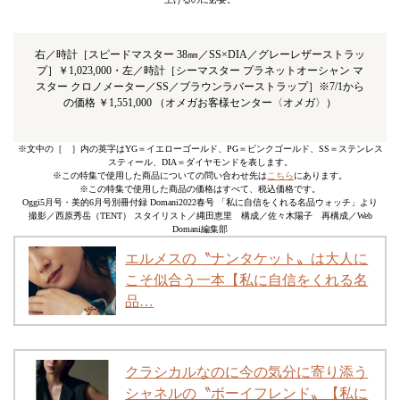
右／時計［スピードマスター 38㎜／SS×DIA／グレーレザーストラッ
プ］￥1,023,000・左／時計［シーマスター プラネットオーシャン マ
スター クロノメーター／SS／ブラウンラバーストラップ］※7/1から
の価格 ￥1,551,000 （オメガお客様センター〈オメガ〉）
※文中の［ ］内の英字はYG＝イエローゴールド、PG＝ピンクゴールド、SS＝ステンレス
スティール、DIA＝ダイヤモンドを表します。
※この特集で使用した商品についての問い合わせ先は
こちら
にあります。
※この特集で使用した商品の価格はすべて、税込価格です。
Oggi5月号・美的6月号別冊付録 Domani2022春号 「私に自信をくれる名品ウォッチ」より
撮影／西原秀岳（TENT） スタイリスト／縄田恵里 構成／佐々木陽子 再構成／Web
Domani編集部
エルメスの〝ナンタケット〟は大人に
こそ似合う一本【私に自信をくれる名
品…
クラシカルなのに今の気分に寄り添う
シャネルの〝ボーイフレンド〟【私に