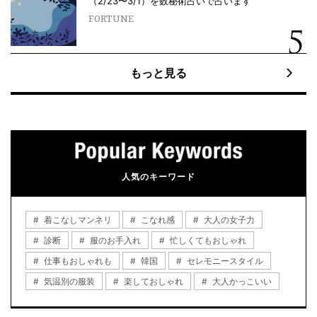
（2/23〜3/1）を数秘術占いで占います
FORTUNE
もっと見る
人気のキーワード
着こなしマンネリ
こなれ感
大人の女子力
診断
服のお手入れ
忙しくてもおしゃれ
仕事もおしゃれも
韓国
セレモニースタイル
気温別の服装
楽しておしゃれ
大人かっこいい