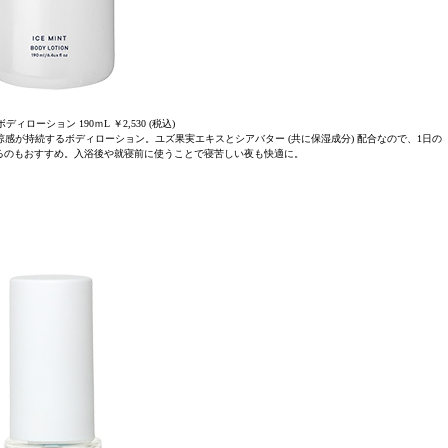
ィローション 190ｍL ￥2,530 (税込)
感が持続するボディローション。ユズ果実エキスとシアバター (共に保湿成分) 配合なので、1日の
るのもおすすめ。入浴後や就寝前に使うことで寝苦しい夜も快適に。