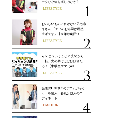
ークな小物を楽しみながら…
LIFESTYLE
おいしいものに目がない凪七瑠
海さん 「エビのお寿司は断然
生派です」【宝塚歌劇団O…
LIFESTYLE
ん!? どういうこと？ 安堵から
一転、女の勘はほぼほぼ当た
る！【中学生ママ（40…
LIFESTYLE
話題のUNIQLOのデニムジャケ
ットを購入！春気分投入のコー
ディネート
FASHION