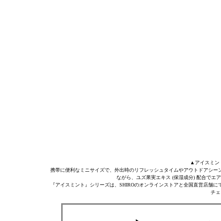
▲アイスミント 
携帯に便利なミニサイズで、外出時のリフレッシュタイムやアウトドアシー
ながら、ユズ果実エキス (保湿成分) 配合で
『アイスミント』シリーズは、SHIROのオンラインストアと全国直営店舗
チェ