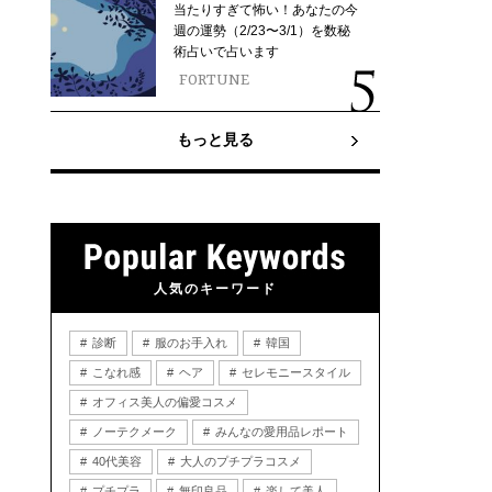
当たりすぎて怖い！あなたの今
週の運勢（2/23〜3/1）を数秘
術占いで占います
FORTUNE
もっと見る
人気のキーワード
診断
服のお手入れ
韓国
こなれ感
ヘア
セレモニースタイル
オフィス美人の偏愛コスメ
ノーテクメーク
みんなの愛用品レポート
40代美容
大人のプチプラコスメ
プチプラ
無印良品
楽して美人