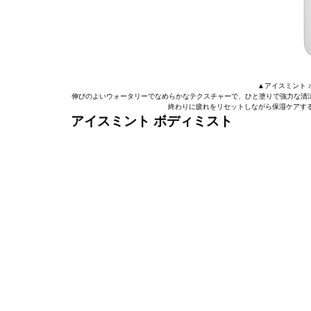
▲アイスミント ボデ
伸びのよいウォータリーでなめらかなテクスチャーで、ひと塗りで強力な清涼
終わりに疲れをリセットしながら保湿ケアす
アイスミント ボディミスト