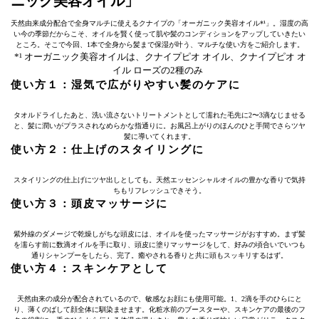
ニック美容オイル」
天然由来成分配合で全身マルチに使えるクナイプの「オーガニック美容オイル*¹」。湿度の高
い今の季節だからこそ、オイルを賢く使って肌や髪のコンディションをアップしていきたい
ところ。そこで今回、1本で全身から髪まで保湿が叶う、マルチな使い方をご紹介します。
*¹ オーガニック美容オイルは、クナイプピオ オイル、クナイプピオ オ
イル ローズの2種のみ
使い方１：湿気で広がりやすい髪のケアに
タオルドライしたあと、洗い流さないトリートメントとして濡れた毛先に2〜3滴なじませる
と、髪に潤いがプラスされなめらかな指通りに。お風呂上がりのほんのひと手間でさらツヤ
髪に導いてくれます。
使い方２：仕上げのスタイリングに
スタイリングの仕上げにツヤ出しとしても。天然エッセンシャルオイルの豊かな香りで気持
ちもリフレッシュできそう。
使い方３：頭皮マッサージに
紫外線のダメージで乾燥しがちな頭皮には、オイルを使ったマッサージがおすすめ。まず髪
を濡らす前に数滴オイルを手に取り、頭皮に塗りマッサージをして、好みの頃合いでいつも
通りシャンプーをしたら、完了。癒やされる香りと共に頭もスッキリするはず。
使い方４：スキンケアとして
天然由来の成分が配合されているので、敏感なお顔にも使用可能。1、2滴を手のひらにと
り、薄くのばして顔全体に馴染ませます。化粧水前のブースターや、スキンケアの最後のフ