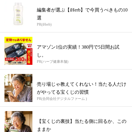
編集者が選ぶ【iHerb】で今買うべきもの10
選
PR(iHerb)
アマゾン1位の実績！380円で5日間お試
し。
PR(ハーブ健康本舗)
売り場じゃ教えてくれない！当たる人だけ
がやってる宝くじの習慣
PR(合同会社デジタルファーム )
【宝くじの裏技】当たる側に回るか、この
ままか