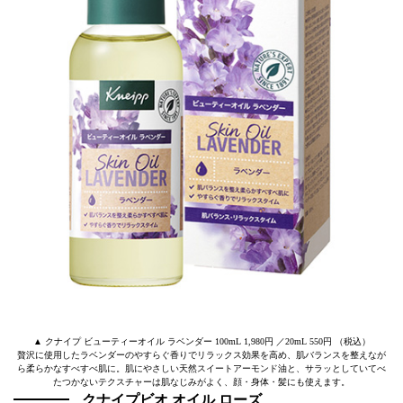
▲ クナイプ ビューティーオイル ラベンダー 100mL 1,980円 ／20mL 550円 （税込）
贅沢に使用したラベンダーのやすらぐ香りでリラックス効果を高め、肌バランスを整えなが
ら柔らかなすべすべ肌に。肌にやさしい天然スイートアーモンド油と、サラッとしていてべ
たつかないテクスチャーは肌なじみがよく、顔・身体・髪にも使えます。
クナイプビオ オイル ローズ