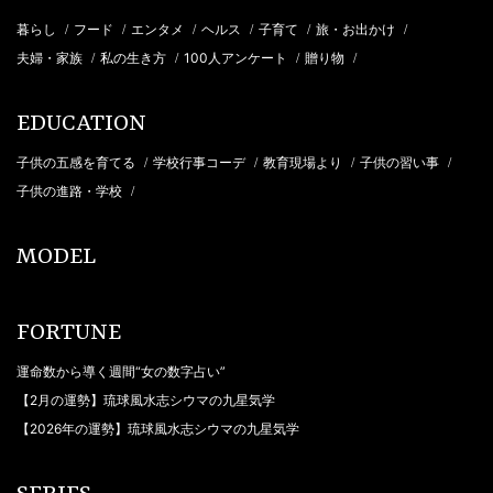
暮らし
フード
エンタメ
ヘルス
子育て
旅・お出かけ
/
/
/
/
/
/
夫婦・家族
私の生き方
100人アンケート
贈り物
/
/
/
/
EDUCATION
子供の五感を育てる
学校行事コーデ
教育現場より
子供の習い事
/
/
/
/
子供の進路・学校
/
MODEL
FORTUNE
運命数から導く週間“女の数字占い”
【2月の運勢】琉球風水志シウマの九星気学
【2026年の運勢】琉球風水志シウマの九星気学