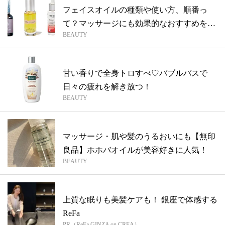
フェイスオイルの種類や使い方、順番っ
て？マッサージにも効果的なおすすめを厳
BEAUTY
選
甘い香りで全身トロすべ♡バブルバスで
日々の疲れを解き放つ！
BEAUTY
マッサージ・肌や髪のうるおいにも【無印
良品】ホホバオイルが美容好きに人気！
BEAUTY
上質な眠りも美髪ケアも！ 銀座で体感する
ReFa
PR（ReFa GINZA on CREA）