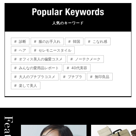
人気のキーワード
診断
服のお手入れ
韓国
こなれ感
ヘア
セレモニースタイル
オフィス美人の偏愛コスメ
ノーテクメーク
みんなの愛用品レポート
40代美容
大人のプチプラコスメ
プチプラ
無印良品
楽して美人