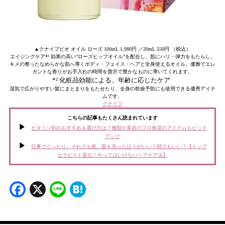
▲クナイプビオ オイル ローズ 100mL 1,980円 ／20mL 550円 （税込）
エイジングケア*² 効果の高い“ローズヒップオイル”を配合し、肌にハリ・弾力をもたらし、
キメの整ったなめらかな肌へ導くボディ・フェイス・ヘアと全身使えるオイル。優雅でエレ
ガントな香りがお手入れの時間を贅沢で豊かなものに導いてくれます。
*² 化粧品効能による、年齢に応じたケア
湿気で広がりやすい髪にまとまりをもたせたり、全身の乾燥予防にも使用できる優秀アイテ
ムです。
クナイプ
こちらの記事もたくさん読まれています
ビタミン剤のおすすめ＆選び方は？種類や美容のプロ推奨のアイテムもピック
アップ
仕事でぐったり。それでも夜、髪を洗ったほうがいい？朝でもいい？【トップ
セラピスト直伝！やってはいけないヘアケア法】
Facebook
X
Line
Hatena