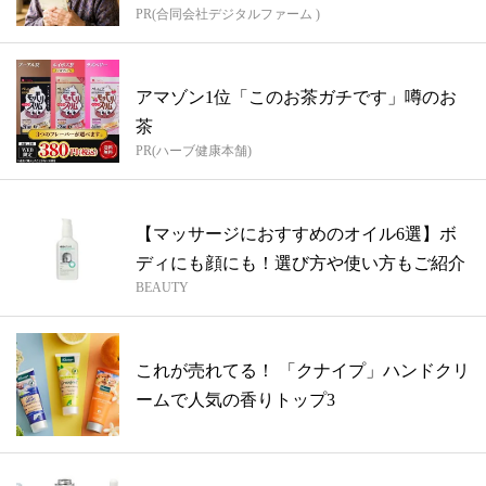
PR(合同会社デジタルファーム )
アマゾン1位「このお茶ガチです」噂のお
茶
PR(ハーブ健康本舗)
【マッサージにおすすめのオイル6選】ボ
ディにも顔にも！選び方や使い方もご紹介
BEAUTY
これが売れてる！ 「クナイプ」ハンドクリ
ームで人気の香りトップ3