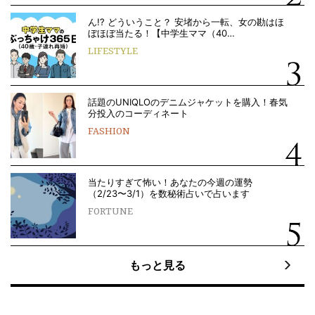
ん!? どういうこと？ 安堵から一転、女の勘はほ
ぼほぼ当たる！【中学生ママ（40…
LIFESTYLE
話題のUNIQLOのデニムジャケットを購入！春気
分投入のコーディネート
FASHION
当たりすぎて怖い！あなたの今週の運勢
（2/23〜3/1）を数秘術占いで占います
FORTUNE
もっと見る