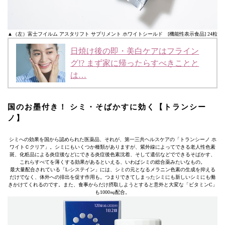
▲（左）富士フイルム アスタリフト サプリメント ホワイトシールド [機能性表示食品] 24粒
日焼け後の即・美白ケアはフライン
グ!? まず家に帰ったらすべきことと
は…
国のお墨付き！ シミ・そばかすに効く【トランシー
ノ】
シミへの効果を国から認められた医薬品、それが、第一三共ヘルスケアの「トランシーノ ホ
ワイトＣクリア」。シミにもいくつか種類がありますが、紫外線によってできる老人性色素
斑、化粧品による炎症後などにできる炎症後色素沈着、そして遺伝などでできるそばかす、
これらすべてを薄くする効果があるといえる、いわばシミの総合薬みたいなもの。
最大量配合されている「L-システイン」には、シミの元となるメラニン色素の生成を抑える
だけでなく、体外への排出を促す作用も。つまりできてしまったシミにも新しいシミにも働
きかけてくれるのです。また、食事からだけ摂取しようとすると意外と大変な「ビタミンC」
も1000㎎配合。