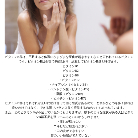
ビタミンB群は、不足すると体調にさまざまな変化が起きやすくなると言われているビタミン
です。ビタミンBは全部で8種類あり、総称してビタミンB群と呼びます。
・ビタミンB1
・ビタミンB2
・ビタミンB6
・ビタミンB12
・ナイアシン（ビタミンB3）
・パントテン酸（ビタミンB5）
・葉酸（ビタミンB9）
・ビオチン（ビタミンB7）
ビタミンB群はそれぞれが互いに助け合って働く性質があるので、どれかひとつを多く摂れば
良いわけではなく、できる限りバランス良く摂取するのがおすすめされています。
また、どのビタミンBが不足しているかにもよりますが、以下のような症状がある人はビタミ
ンB群不足を疑ってみるといいかもしれません。
・疲れが取れない
・ニキビなど肌荒れが多い
・口内炎ができやすい
・質のいい睡眠ができていない