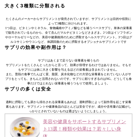
大きく3種類に分類される
たくさんのメーカーからサプリメントが発売されていますが、サプリメントは目的や役割に
よって3種類に分けられます。
1つ目は、ビタミンやミネラル、食物繊維やアミノ酸などを補うベースサプリ。単体の栄養素
で販売されているものから、全て含んだマルチビタミンなどさまざま。2つ目はイソフラボン
やローヤルゼリーなどの、美容や健康維持のために摂取するヘルスサプリメント。3つ目はグ
ルコサミンやウコンなど、体調回復のために摂取するオプショナルサプリメントです
サプリの効果や副作用は？
サプリはあくまで足りない栄養素を補うもの
サプリメントをたくさんとったからと言って、効果が倍増するわけではありません。そもそ
もサプリには体に大きく影響を与えるほどの栄養素は含まれていません。
また、普段の食事でたんぱく質、脂質、炭水化物などの大切な栄養素をとれていない人がサ
プリをとっても、きちんと活用されないのです。サプリに頼りすぎるのはNG。どうしても食
事だけではとれない栄養素を補うつもりで使用しましょう。
サプリの多くは安全
過剰に摂取しても尿から排出される栄養素もあれば、過剰摂取によって副作用を起こす栄養
素もあります。サプリメントや健康食品のほとんどは安全ですが、成分や含有量の記載がし
っかりとされていないものは選ばないようにしましょう。
美容や健康をサポートするサプリメン
ト13選！種類や効果は？若々しい身
体…