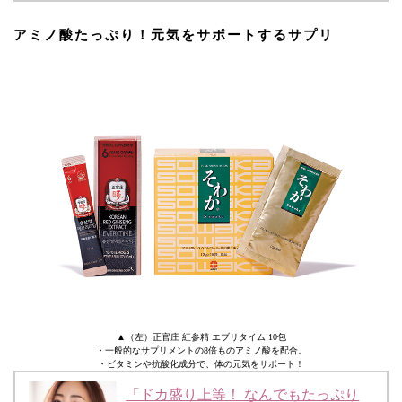
アミノ酸たっぷり！元気をサポートするサプリ
▲（左）正官庄 紅参精 エブリタイム 10包
・一般的なサプリメントの8倍ものアミノ酸を配合。
・ビタミンや抗酸化成分で、体の元気をサポート！
「ドカ盛り上等！ なんでもたっぷり