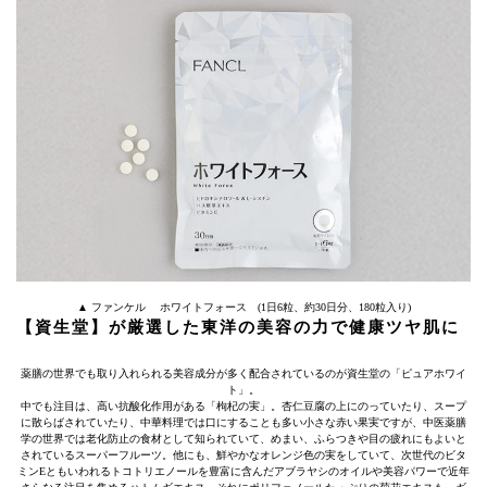
▲ ファンケル ホワイトフォース (1日6粒、約30日分、180粒入り)
【資生堂】が厳選した東洋の美容の力で健康ツヤ肌に
薬膳の世界でも取り入れられる美容成分が多く配合されているのが資生堂の「ピュアホワイ
ト」。
中でも注目は、高い抗酸化作用がある「枸杞の実」。杏仁豆腐の上にのっていたり、スープ
に散らばされていたり、中華料理では口にすることも多い小さな赤い果実ですが、中医薬膳
学の世界では老化防止の食材として知られていて、めまい、ふらつきや目の疲れにもよいと
されているスーパーフルーツ。他にも、鮮やかなオレンジ色の実をしていて、次世代のビタ
ミンEともいわれるトコトリエノールを豊富に含んだアブラヤシのオイルや美容パワーで近年