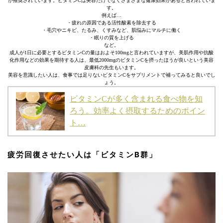
が推奨されています。ビタミンCは美容だけでなくさまざまな健康効果があると言われていま
す。
例えば…
・疲れの原因である活性酸素を除去する
・毛穴やニキビ、たるみ、くすみなど、肌悩みにマルチに働く
・眠りの質を上げる
など。
成人が1日に必要とするビタミンCの量はおよそ100mgと言われていますが、美肌作用や抗酸
化作用などの効果を期待する人は、最低2000mgのビタミンCを摂ったほうが良いという美容
皮膚科の先生もいます。
美容を意識したい人は、食事では足りないビタミンCをサプリメントで補ってみると良いでし
ょう。
ビタミンCが多く含まれる食べ物を知
ろう。効率よく摂取するためのポイン
ト…
疲労回復させたい人は「ビタミンB群」