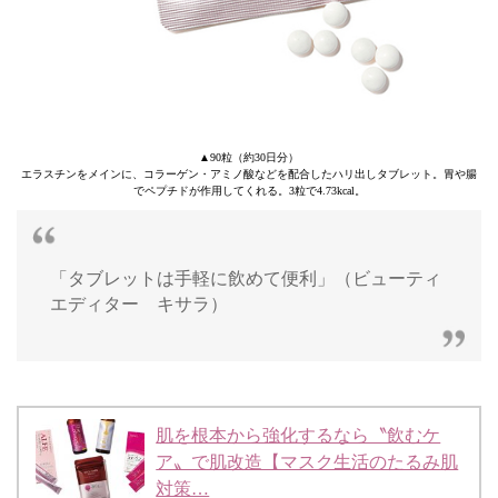
▲90粒（約30日分）
エラスチンをメインに、コラーゲン・アミノ酸などを配合したハリ出しタブレット。胃や腸
でペプチドが作用してくれる。3粒で4.73kcal。
「タブレットは手軽に飲めて便利」（ビューティ
エディター キサラ）
肌を根本から強化するなら〝飲むケ
ア〟で肌改造【マスク生活のたるみ肌
対策…