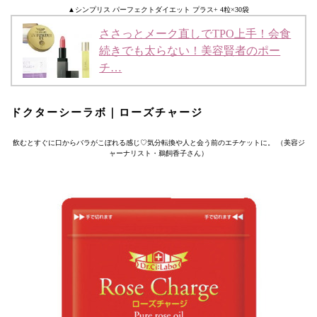
▲シンプリス パーフェクトダイエット プラス+ 4粒×30袋
ささっとメーク直しでTPO上手！会食
続きでも太らない！美容賢者のポー
チ…
ドクターシーラボ｜ローズチャージ
飲むとすぐに口からバラがこぼれる感じ♡気分転換や人と会う前のエチケットに。 （美容ジ
ャーナリスト・鵜飼香子さん）