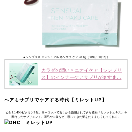
▲シンプリス センシュアル ネンマク ケア 44.6g（30袋／30日分）
カラダの潤い × ニオイケア【シンプリ
ス】のインナーケアサプリがますま…
ヘアもサプリでケアする時代【ミレットUP】
ビタミンEやビタミンB類、ヨーロッパで古くから愛用されてきた植物「ミレットエキス」を
配合したサプリメント。薄毛や白髪など、弱ってきた髪をたくましくしてくれる。