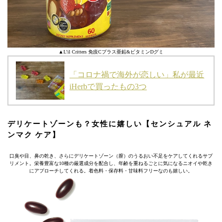
▲L’il Critters 免疫Cプラス亜鉛&ビタミンDグミ
「コロナ禍で海外が恋しい」私が最近
iHerbで買ったもの3つ
デリケートゾーンも？女性に嬉しい【センシュアル ネ
ンマク ケア】
口臭や目、鼻の乾き、さらにデリケートゾーン（膣）のうるおい不足をケアしてくれるサプ
リメント。栄養豊富な10種の厳選成分を配合し、年齢を重ねるごとに気になるニオイや乾き
にアプローチしてくれる。着色料・保存料・甘味料フリーなのも嬉しい。