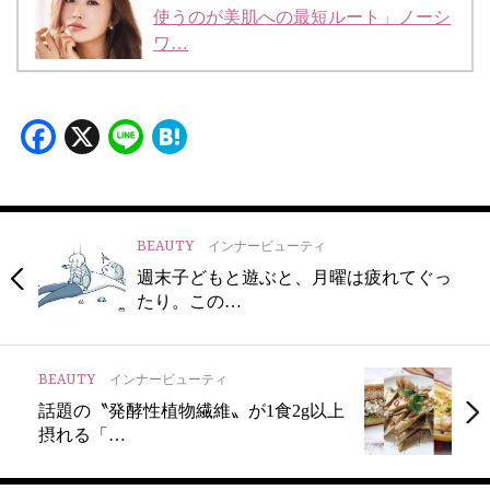
使うのが美肌への最短ルート」ノーシ
ワ…
Facebook
X
Line
Hatena
BEAUTY
インナービューティ
週末子どもと遊ぶと、月曜は疲れてぐっ
たり。この…
BEAUTY
インナービューティ
話題の〝発酵性植物繊維〟が1食2g以上
摂れる「…