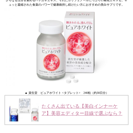
さらなる注目を集めるハトムギエキス、それにポリフェノールたっぷりの菊花エキスも。ギ
ュッと凝縮された食薬のパワーで健康維持し続けたい方におすすめの美白サプリです。
▲ 資生堂 ピュアホワイト <タブレット> 240粒（約30日分）
たくさん出ている【美白インナーケ
ア】美容エディター目線で選ぶなら？