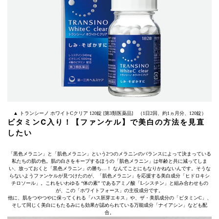
▲ トランシーノ ホワイトCクリア 120錠 [第3類医薬品] （1日2回、約1ヵ月分、120錠）
ビタミンC入り！【ファンケル】で美白の方法を見直
したい
「黒色メラニン」と「肌色メラニン」という2つのメラニンのバランスによって決まっている
私たちの肌の色。肌の白さをキープするほうの「肌色メラニン」は年齢と共に減ってしま
い、放っておくと「黒色メラニン」の勝ち…！ なんてことにもなりかねないんです。そうな
らないようファンケルが見つけたのが、「肌色メラニン」を応援する美白成分「ヒドロキシ
チロソール」。これをいわゆる “体の素” であるアミノ酸「L-シスチン」と組み合わせもの
が、この「ホワイトフォース」の主役成分です。
他に、肌をつやつやに保ってくれる「ハス胚芽エキス」や、ザ・美肌成分の「ビタミンC」、
そして同じく美白にもたるみにも効果が認められている万能成分「ナイアシン」なども配
合。