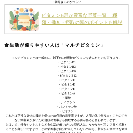
・朝起きるのがつらい
ビタミンB群が豊富な野菜一覧！ 種
類・働き・摂取の際のポイントも解説
食生活が偏りやすい人は「マルチビタミン」
マルチビタミンとは一般的に、以下の12種類のビタミンを含んだものを言うよう。
・ビタミンB1
・ビタミンB2
・ビタミンB6
・ビタミンB12
・ビタミンC
・ビタミンD
・ビタミンE
・ビタミンA
・葉酸
・ナイアシン
・パントテン酸
・ビオチン
これらは正常な身体の機能を保つため必須の栄養素ですが、人間の体で作り出すことのでき
ない栄養素が多いため普段の食事から摂取する必要があると言われています。
とはいえ、外食やレトルトなど食生活が偏りがちな現代人は、なかなかバランス良く摂取す
ることが難しいですよね。どの栄養素が自分に足りていないのかも、普段から食生活を気遣