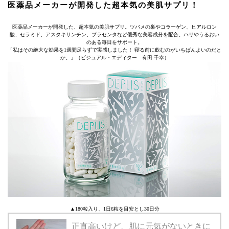
医薬品メーカーが開発した超本気の美肌サプリ！
医薬品メーカーが開発した、超本気の美肌サプリ。ツバメの巣やコラーゲン、ヒアルロン
酸、セラミド、アスタキサンチン、プラセンタなど優秀な美容成分を配合。ハリやうるおい
のある毎日をサポート。
「私はその絶大な効果を1週間足らずで実感しました！ 寝る前に飲むのがいちばんよいのだと
か。」（ビジュアル・エディター 有田 千幸）
▲180粒入り、1日6粒を目安とし30日分
正直高いけど、肌に元気がないときに