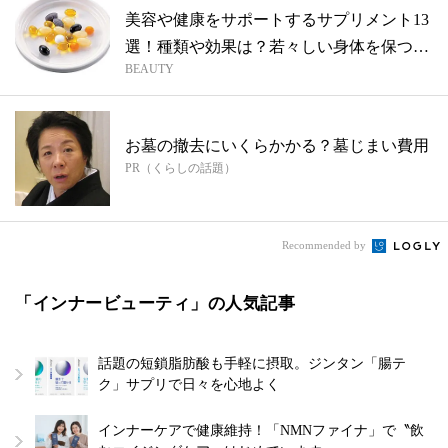
美容や健康をサポートするサプリメント13
選！種類や効果は？若々しい身体を保つお
BEAUTY
す...
お墓の撤去にいくらかかる？墓じまい費用
PR（くらしの話題）
Recommended by
「インナービューティ」の人気記事
話題の短鎖脂肪酸も手軽に摂取。ジンタン「腸テ
ク」サプリで日々を心地よく
インナーケアで健康維持！「NMNファイナ」で〝飲