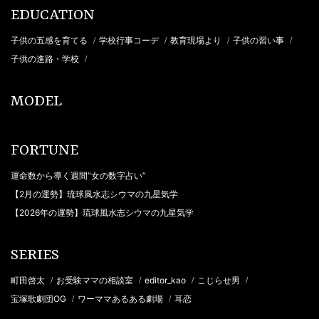
EDUCATION
子供の五感を育てる
学校行事コーデ
教育現場より
子供の習い事
/
/
/
/
子供の進路・学校
/
MODEL
FORTUNE
運命数から導く週間“女の数字占い”
【2月の運勢】琉球風水志シウマの九星気学
【2026年の運勢】琉球風水志シウマの九星気学
SERIES
町田啓太
お受験ママの相談室
editor_kao
こじらせ男
/
/
/
/
宝塚歌劇団OG
ワーママあるある劇場
耳恋
/
/