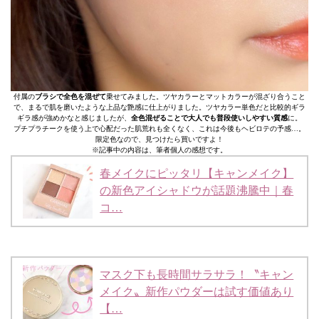
付属の
ブラシで全色を混ぜて
乗せてみました。ツヤカラーとマットカラーが混ざり合うこと
で、まるで肌を磨いたような上品な艶感に仕上がりました。ツヤカラー単色だと比較的ギラ
ギラ感が強めかなと感じましたが、
全色混ぜることで大人でも普段使いしやすい質感
に。
プチプラチークを使う上で心配だった肌荒れも全くなく、これは今後もヘビロテの予感…。
限定色なので、見つけたら買いですよ！
※記事中の内容は、筆者個人の感想です。
春メイクにピッタリ【キャンメイク】
の新色アイシャドウが話題沸騰中｜春
コ…
マスク下も長時間サラサラ！〝キャン
メイク〟新作パウダーは試す価値あり
【…