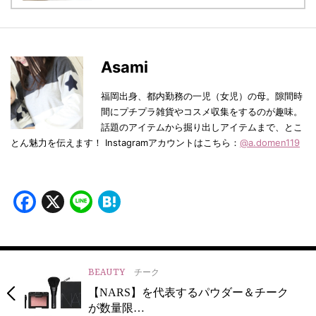
Asami
福岡出身、都内勤務の一児（女児）の母。隙間時
間にプチプラ雑貨やコスメ収集をするのが趣味。
話題のアイテムから掘り出しアイテムまで、とこ
とん魅力を伝えます！ Instagramアカウントはこちら：
@a.domen119
Facebook
X
Line
Hatena
BEAUTY
チーク
【NARS】を代表するパウダー＆チーク
が数量限…