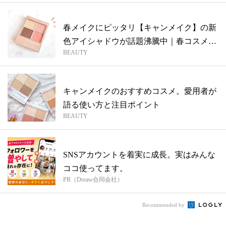
春メイクにピッタリ【キャンメイク】の新
色アイシャドウが話題沸騰中｜春コスメ
BEAUTY
202...
キャンメイクのおすすめコスメ。愛用者が
語る使い方と注目ポイント
BEAUTY
SNSアカウントを着実に成長。実はみんな
ココ使ってます。
PR（Dreaw合同会社）
Recommended by