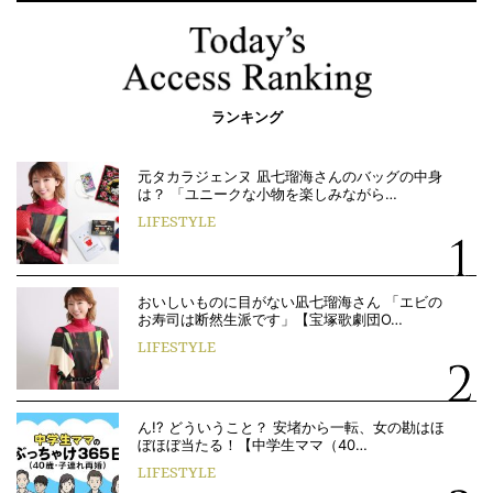
ランキング
元タカラジェンヌ 凪七瑠海さんのバッグの中身
は？ 「ユニークな小物を楽しみながら…
LIFESTYLE
おいしいものに目がない凪七瑠海さん 「エビの
お寿司は断然生派です」【宝塚歌劇団O…
LIFESTYLE
ん!? どういうこと？ 安堵から一転、女の勘はほ
ぼほぼ当たる！【中学生ママ（40…
LIFESTYLE