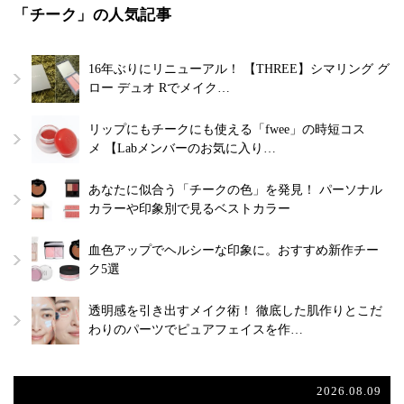
「チーク」の人気記事
16年ぶりにリニューアル！ 【THREE】シマリング グ
ロー デュオ Rでメイク…
リップにもチークにも使える「fwee」の時短コス
メ 【Labメンバーのお気に入り…
あなたに似合う「チークの色」を発見！ パーソナル
カラーや印象別で見るベストカラー
血色アップでヘルシーな印象に。おすすめ新作チー
ク5選
透明感を引き出すメイク術！ 徹底した肌作りとこだ
わりのパーツでピュアフェイスを作…
2026.08.09