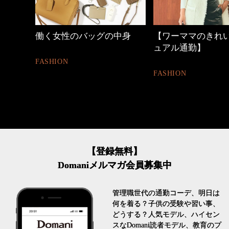
中身
【ワーママのきれいめカジ
優木まおみさん「
ュアル通勤】
割。」
FASHION
LIFESTYLE
【登録無料】
Domaniメルマガ会員募集中
管理職世代の通勤コーデ、明日は
何を着る？子供の受験や習い事、
どうする？人気モデル、ハイセン
スなDomani読者モデル、教育のプ