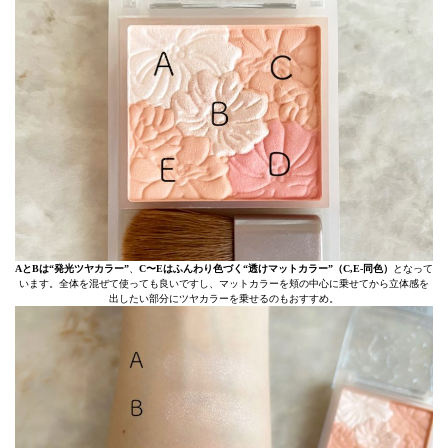
AとBは“発光ツヤカラー”
、
C〜Eはふんわり色づく“透けマットカラー”（C,
E-同色）
となって
います。全体を混ぜて使っても良いですし、マットカラーを頬の中心に乗せてから立体感を
出したい部分にツヤカラーを乗せるのもおすすめ。