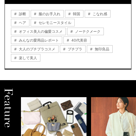
診断
服のお手入れ
韓国
こなれ感
ヘア
セレモニースタイル
オフィス美人の偏愛コスメ
ノーテクメーク
みんなの愛用品レポート
40代美容
大人のプチプラコスメ
プチプラ
無印良品
楽して美人