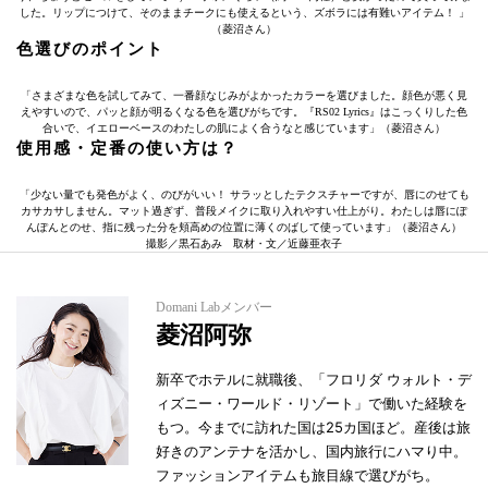
した。リップにつけて、そのままチークにも使えるという、ズボラには有難いアイテム！ 」
（菱沼さん）
色選びのポイント
「さまざまな色を試してみて、一番顔なじみがよかったカラーを選びました。顔色が悪く見
えやすいので、パッと顔が明るくなる色を選びがちです。『RS02 Lyrics』はこっくりした色
合いで、イエローベースのわたしの肌によく合うなと感じています」（菱沼さん）
使用感・定番の使い方は？
「少ない量でも発色がよく、のびがいい！ サラッとしたテクスチャーですが、唇にのせても
カサカサしません。マット過ぎず、普段メイクに取り入れやすい仕上がり。わたしは唇にぽ
んぽんとのせ、指に残った分を頬高めの位置に薄くのばして使っています」（菱沼さん）
撮影／黒石あみ 取材・文／近藤亜衣子
Domani Labメンバー
菱沼阿弥
新卒でホテルに就職後、「フロリダ ウォルト・デ
ィズニー・ワールド・リゾート」で働いた経験を
もつ。今までに訪れた国は25カ国ほど。産後は旅
好きのアンテナを活かし、国内旅行にハマり中。
ファッションアイテムも旅目線で選びがち。