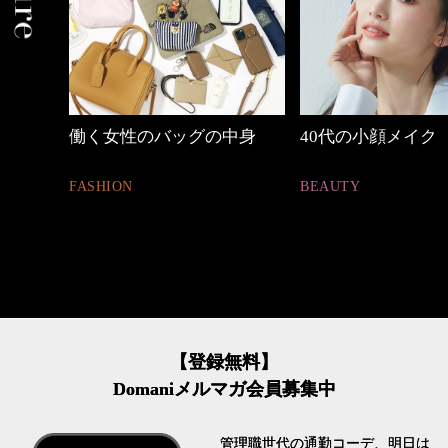
中身
40代の小顔メイク
心地よくいられる
とは
BEAUTY
FASHION
【登録無料】
Domaniメルマガ会員募集中
管理職世代の通勤コーデ、明日は