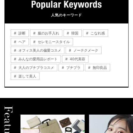
人気のキーワード
診断
服のお手入れ
韓国
こなれ感
ヘア
セレモニースタイル
オフィス美人の偏愛コスメ
ノーテクメーク
みんなの愛用品レポート
40代美容
大人のプチプラコスメ
プチプラ
無印良品
楽して美人