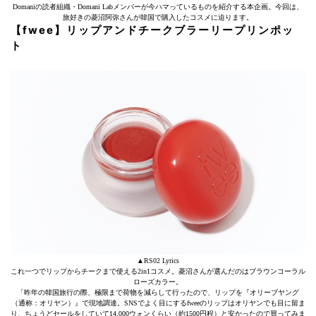
Domaniの読者組織・Domani Labメンバーが今ハマっているものを紹介する本企画。今回は、
旅好きの菱沼阿弥さんが韓国で購入したコスメに迫ります。
【fwee】リップアンドチークブラーリープリンポッ
ト
▲RS02 Lyrics
これ一つでリップからチークまで使える2in1コスメ。菱沼さんが選んだのはブラウンコーラル
ローズカラー。
「昨年の韓国旅行の際、極限まで荷物を減らして行ったので、リップを『オリーブヤング
（通称：オリヤン）』で現地調達。SNSでよく目にするfweeのリップはオリヤンでも目に留ま
り、ちょうどセールをしていて14,000ウォンくらい（約1500円程）と安かったので買ってみま