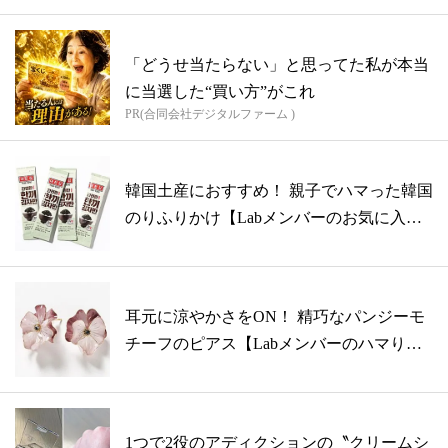
「どうせ当たらない」と思ってた私が本当
に当選した“買い方”がこれ
PR(合同会社デジタルファーム )
韓国土産におすすめ！ 親子でハマった韓国
のりふりかけ【Labメンバーのお気に入
り...
耳元に涼やかさをON！ 精巧なパンジーモ
チーフのピアス【Labメンバーのハマり
も...
1つで2役のアディクションの〝クリームシ