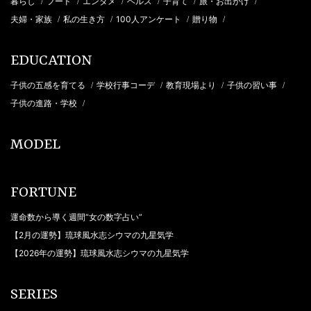
暮らし
フード
エンタメ
ヘルス
子育て
旅・お出かけ
/
/
/
/
/
/
夫婦・家族
私の生き方
100人アンケート
贈り物
/
/
/
/
EDUCATION
子供の五感を育てる
学校行事コーデ
教育現場より
子供の習い事
/
/
/
/
子供の進路・学校
/
MODEL
FORTUNE
運命数から導く週間“女の数字占い”
【2月の運勢】琉球風水志シウマの九星気学
【2026年の運勢】琉球風水志シウマの九星気学
SERIES