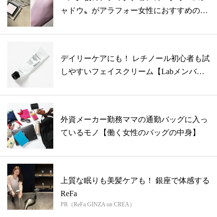
ャドウ〟がアラフォー女性におすすめの理
由
デイリーケアにも！ レチノール初心者も試
しやすいフェイスクリーム【Labメンバ
ー...
外資メーカー勤務ママの通勤バッグに入っ
ているモノ【働く女性のバッグの中身】
上質な眠りも美髪ケアも！ 銀座で体感する
ReFa
PR（ReFa GINZA on CREA）